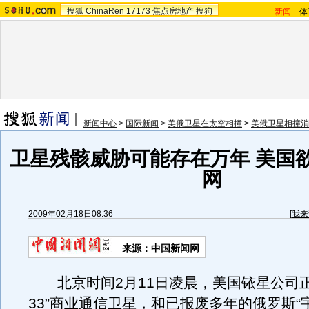
搜狐
ChinaRen
17173
焦点房地产
搜狗
新闻
-
体
新闻中心
>
国际新闻
>
美俄卫星在太空相撞
>
美俄卫星相撞消
卫星残骸威胁可能存在万年 美国
网
2009年02月18日08:36
[
我来
来源：中国新闻网
北京时间2月11日凌晨，美国铱星公司正
33”商业通信卫星，和已报废多年的俄罗斯“宇宙