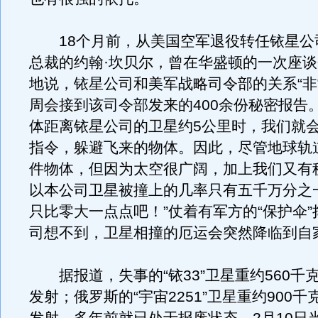
18个月前，从美国空军退役转任铱星公
总裁的约翰·坎贝尔，曾在华盛顿的一次座
地说，铱星公司和美军战略司令部的关系“非
周会接到该司令部发来的400余份秘密报告
体距离铱星公司的卫星约5公里时，我们就
指令，躲避飞来的物体。因此，尽管地球轨道上
件物体，但因为太空很广阔，加上我们又有
以本公司卫星被撞上的几率只有五千万分之
只比零大一点点吧！”仗着有军方的“保护伞
司想不到，卫星相撞的厄运会突然降临到自
据报道，失事的“铱33”卫星重约560千克
发射；俄罗斯的“宇宙2251”卫星重约900千克