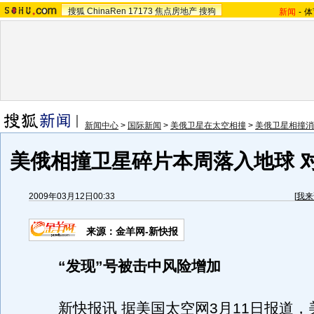
搜狐
ChinaRen
17173
焦点房地产
搜狗
新闻
-
体
新闻中心
>
国际新闻
>
美俄卫星在太空相撞
>
美俄卫星相撞消
美俄相撞卫星碎片本周落入地球 
2009年03月12日00:33
[
我来
来源：金羊网-新快报
“发现”号被击中风险增加
新快报讯 据美国太空网3月11日报道，