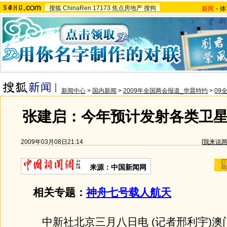
搜狐
ChinaRen
17173
焦点房地产
搜狗
新闻
-
体
新闻中心
>
国内新闻
>
2009年全国两会报道_华晨特约
>
09
张建启：今年预计发射各类卫星1
2009年03月08日21:14
[
我来说
来源：中国新闻网
相关专题：
神舟七号载人航天
中新社北京三月八日电 (记者邢利宇)澳