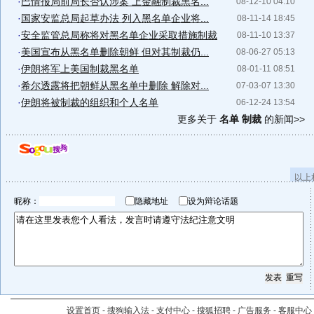
·
巴情报局前局长否认涉案 上金融制裁黑名...
08-12-10 04:10
·
国家安监总局起草办法 列入黑名单企业将...
08-11-14 18:45
·
安全监管总局称将对黑名单企业采取措施制裁
08-11-10 13:37
·
美国宣布从黑名单删除朝鲜 但对其制裁仍...
08-06-27 05:13
·
伊朗将军上美国制裁黑名单
08-01-11 08:51
·
希尔透露将把朝鲜从黑名单中删除 解除对...
07-03-07 13:30
·
伊朗将被制裁的组织和个人名单
06-12-24 13:54
更多关于
名单 制裁
的新闻>>
以上
昵称：
隐藏地址
设为辩论话题
设置首页
-
搜狗输入法
-
支付中心
-
搜狐招聘
-
广告服务
-
客服中心