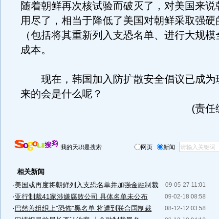
随着朝鲜再次核试验而破灭了，对美国来说
用尽了，相当于降低了美国对朝鲜采取强硬
（包括将其重新列入支恐名单、进行大规模
成本。
现在，韩国加入防扩散安全倡议已成为
来的会是什么呢？
(责任
我的天职是搜索
网页
新闻
相关新闻
·
美国或再度将朝鲜列入支恐名单并加强金融制裁
09-05-27 11:01
·
亚行制裁41家涉嫌腐败公司 具体名单未公布
09-02-18 08:58
·
巴慈善组织上"恐怖"黑名单 将遭到联合国制裁
08-12-12 03:58