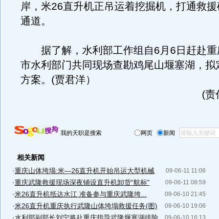
岸，米26直升机正吊运着挖掘机，打通救援
通道。
据了解，水利部工作组自6月6日赶赴重
市水利部门共同现场查勘鸡尾山堰塞湖，拟
方案。(贾君洋）
(
我的天职是搜索
网页
新闻
相关新闻
·
重庆山体垮塌:米—26直升机开始吊运大型机械
09-06-11 11:06
·
重庆武隆救援现场深夜铺设直升机卸货"航标"
09-06-11 08:59
·
米26直升机抵达水江 准备参与重庆武隆垮...
09-06-10 21:45
·
米26直升机重庆执行武隆山体垮塌救援任务(图)
09-06-10 19:06
·
水利部副部长刘宁将赴重庆指导武隆堰塞湖排险
09-06-10 16:13