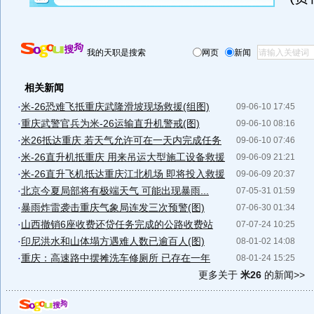
我的天职是搜索
网页
新闻
相关新闻
·
米-26恐难飞抵重庆武隆滑坡现场救援(组图)
09-06-10 17:45
·
重庆武警官兵为米-26运输直升机警戒(图)
09-06-10 08:16
·
米26抵达重庆 若天气允许可在一天内完成任务
09-06-10 07:46
·
米-26直升机抵重庆 用来吊运大型施工设备救援
09-06-09 21:21
·
米-26直升飞机抵达重庆江北机场 即将投入救援
09-06-09 20:37
·
北京今夏局部将有极端天气 可能出现暴雨...
07-05-31 01:59
·
暴雨炸雷袭击重庆气象局连发三次预警(图)
07-06-30 01:34
·
山西撤销6座收费还贷任务完成的公路收费站
07-07-24 10:25
·
印尼洪水和山体塌方遇难人数已逾百人(图)
08-01-02 14:08
·
重庆：高速路中摆摊洗车修厕所 已存在一年
08-01-24 15:25
更多关于
米26
的新闻>>