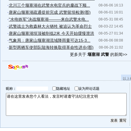
·
北川三个堰塞湖在武警水电官兵的鏖战下顺...
08-06-06 16:13
·
唐家山堰塞湖疏通提前完成 武警留坝检测(图)
08-06-01 16:01
·
"水电铁军"决战堰塞湖———来自武警水电...
08-05-31 08:45
·
武警战士为救森林大火牺牲 被追认为革命烈士
08-03-22 14:45
·
唐家山堰塞湖坝顶被削低2米 今天开始缓慢泄洪
08-05-27 01:34
·
气象局：唐家山堰塞湖流域降雨量可达15-3...
08-06-06 08:08
·
新型两栖车使部队陆海转换取得革命性进步(图)
08-06-26 11:02
更多关于
堰塞湖 武警
的新闻>>
以上
昵称：
隐藏地址
设为辩论话题