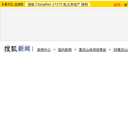
搜狐
ChinaRen
17173
焦点房地产
搜狗
新闻
-
体
新闻中心
>
国内新闻
>
重庆山体滑坡事故
>
09重庆