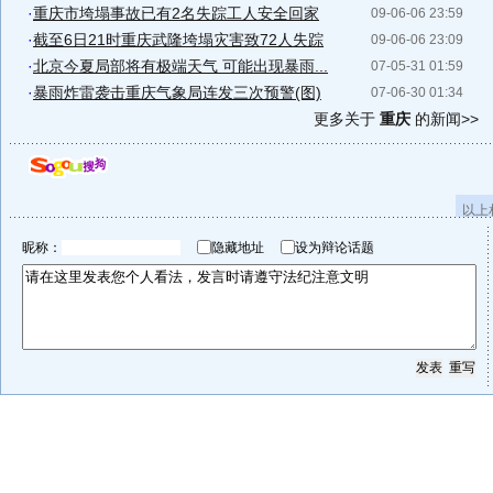
·
重庆市垮塌事故已有2名失踪工人安全回家
09-06-06 23:59
·
截至6日21时重庆武隆垮塌灾害致72人失踪
09-06-06 23:09
·
北京今夏局部将有极端天气 可能出现暴雨...
07-05-31 01:59
·
暴雨炸雷袭击重庆气象局连发三次预警(图)
07-06-30 01:34
更多关于
重庆
的新闻>>
以上
昵称：
隐藏地址
设为辩论话题