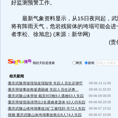
好监测预警工作。
最新气象资料显示，从15日夜间起，武
将有阵雨天气，危岩残留体的垮塌可能会进
者李松、徐旭忠) (来源：新华网)
(
我的天职是搜索
网页
新闻
相关新闻
·
重庆武隆滑坡现场发现险情 失踪人员生还渺茫
09-06-14 11:08
·
重庆滑坡事故救援遇困难 失踪人员生还希...
09-06-11 02:03
·
重庆武隆山体滑坡:截至8日晚9人遇难63人失踪
09-06-09 08:05
·
重庆滑坡现场清理出2名遇难者遗体 63人仍失踪
09-06-08 20:28
·
重庆武隆山体垮塌事故2矿工被找到 共72人失踪
09-06-07 15:52
·
视频:重庆武隆山体垮塌事故救出8人74人失踪
09-06-07 10:09