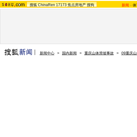
搜狐
ChinaRen
17173
焦点房地产
搜狗
新闻
-
体
新闻中心
>
国内新闻
>
重庆山体滑坡事故
>
09重庆