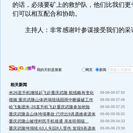
的话，必须要矿上的救护队，他们比我们更
们可以相互配合和协助。
主持人：非常感谢叶参谋接受我们的采
我的天职是搜索
网页
新闻
相关新闻
·
米26直升机继续起飞赴重庆武隆 航线略有变化
09-06-09 07:50
·
视频:重庆武隆山体坍塌现场因雨中断爆破工作
09-06-09 07:46
·
哈飞集团米-26直升机飞赴重庆武隆参加抢险
09-06-09 07:25
·
重庆武隆县山体垮塌事故:已挖出9具遇难者遗体
09-06-09 06:02
·
重庆武隆山被埋村民手机接通 亲友听闻咳...
09-06-09 04:33
·
重庆武隆垮塌续:63人失踪8人受伤 发现9具遗体
09-06-08 23:38