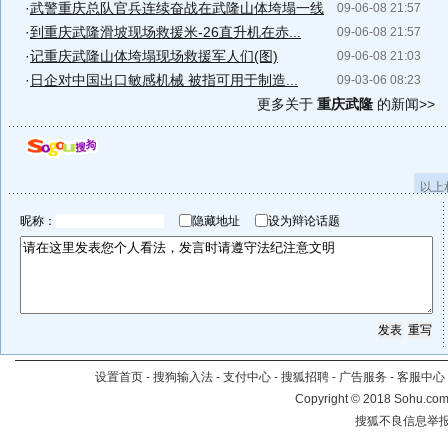
·
武警重庆总队官兵连续奋战在武隆山体垮塌一线
09-06-08 21:57
·
到重庆武隆滑坡现场救援米-26直升机在赤...
09-06-08 21:57
·
记重庆武隆山体垮塌现场救援军人们(图)
09-06-08 21:03
·
日企对中国出口敏感机械 被指可用于制造...
09-03-06 08:23
更多关于
重庆武隆
的新闻>>
以上
昵称：
隐藏地址
设为辩论话题
设置首页
-
搜狗输入法
-
支付中心
-
搜狐招聘
-
广告服务
-
客服中心
Copyright
©
2018 Sohu.com 
搜狐不良信息举