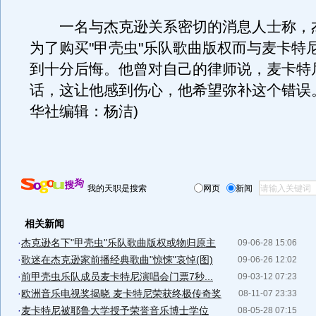
一名与杰克逊关系密切的消息人士称，
为了购买"甲壳虫"乐队歌曲版权而与麦卡特
到十分后悔。他曾对自己的律师说，麦卡特
话，这让他感到伤心，他希望弥补这个错误
华社编辑：杨洁)
我的天职是搜索
网页
新闻
相关新闻
·
杰克逊名下"甲壳虫"乐队歌曲版权或物归原主
09-06-28 15:06
·
歌迷在杰克逊家前播经典歌曲"惊悚"哀悼(图)
09-06-26 12:02
·
前甲壳虫乐队成员麦卡特尼演唱会门票7秒...
09-03-12 07:23
·
欧洲音乐电视奖揭晓 麦卡特尼荣获终极传奇奖
08-11-07 23:33
·
麦卡特尼被耶鲁大学授予荣誉音乐博士学位
08-05-28 07:15