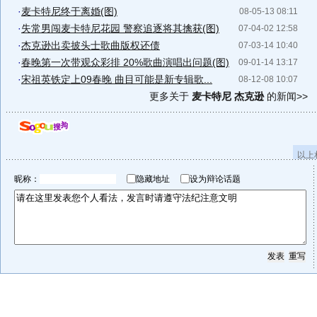
·
麦卡特尼终于离婚(图)
08-05-13 08:11
·
失常男闯麦卡特尼花园 警察追逐将其擒获(图)
07-04-02 12:58
·
杰克逊出卖披头士歌曲版权还债
07-03-14 10:40
·
春晚第一次带观众彩排 20%歌曲演唱出问题(图)
09-01-14 13:17
·
宋祖英铁定上09春晚 曲目可能是新专辑歌...
08-12-08 10:07
更多关于
麦卡特尼 杰克逊
的新闻>>
以上
昵称：
隐藏地址
设为辩论话题