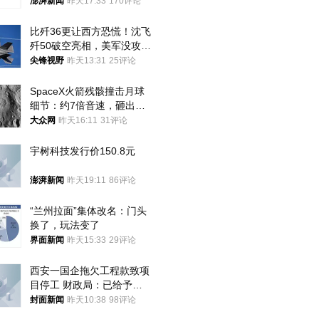
案，两被告人获国赔
澎湃新闻
昨天17:33
170评论
比歼36更让西方恐慌！沈飞
歼50破空亮相，美军没攻克
的技术被拿下
尖锋视野
昨天13:31
25评论
SpaceX火箭残骸撞击月球
细节：约7倍音速，砸出直
径约30米撞击坑
大众网
昨天16:11
31评论
宇树科技发行价150.8元
澎湃新闻
昨天19:11
86评论
“兰州拉面”集体改名：门头
换了，玩法变了
界面新闻
昨天15:33
29评论
西安一国企拖欠工程款致项
目停工 财政局：已给予处
分，正督促整改
封面新闻
昨天10:38
98评论