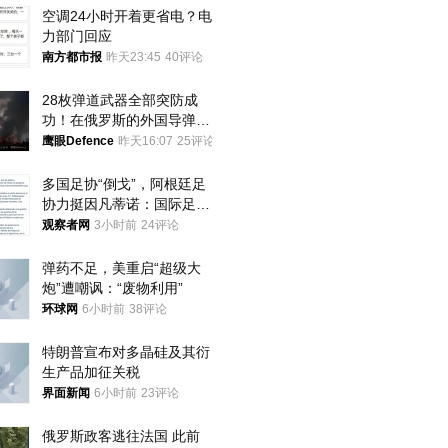
空调24小时开着更省电？电
力部门回应
南方都市报
昨天23:45
40评论
28枚弹道武器全部突防成
功！在俄罗斯的外国导弹发
射车都是合法打击目标
鹰眼Defence
昨天16:07
25评论
多国足协“倒戈”，阿根廷足
协力挺因凡蒂诺：国际足联
今后应继续在其领导下前行
观察者网
3小时前
24评论
弹药不足，美重启“超级大
炮”遭嘲讽：“废物利用”
环球网
6小时前
38评论
特朗普宣布对多晶硅及其衍
生产品加征关税
界面新闻
6小时前
23评论
俄罗斯政客逃往法国 此前