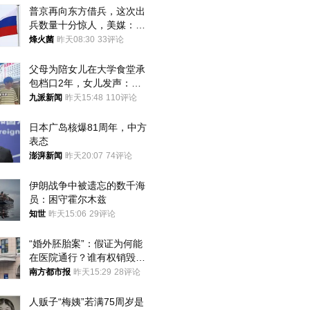
普京再向东方借兵，这次出
兵数量十分惊人，美媒：俄
朝要动真格？
烽火菌
昨天08:30
33评论
父母为陪女儿在大学食堂承
包档口2年，女儿发声：初
衷是为了陪伴，毕业后将不
九派新闻
昨天15:48
110评论
再营业
日本广岛核爆81周年，中方
表态
澎湃新闻
昨天20:07
74评论
伊朗战争中被遗忘的数千海
员：困守霍尔木兹
知世
昨天15:06
29评论
“婚外胚胎案”：假证为何能
在医院通行？谁有权销毁胚
胎？
南方都市报
昨天15:29
28评论
人贩子“梅姨”若满75周岁是