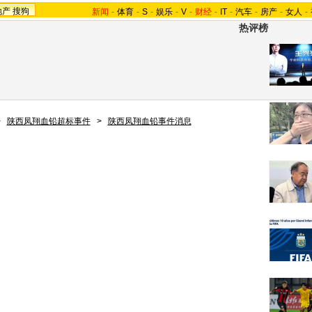
地产
搜狗
新闻
-
体育
-
S
-
娱乐
-
V
-
财经
-
IT
-
汽车
-
房产
-
女人
-
热评榜
>
陕西凤翔血铅超标事件
>
陕西凤翔血铅事件消息