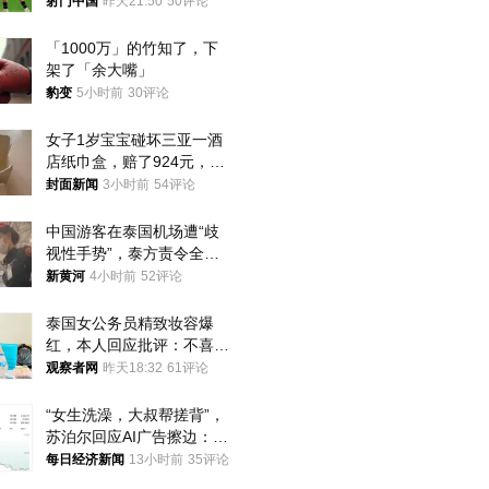
将战河床
射门中国
昨天21:50
50评论
「1000万」的竹知了，下
架了「余大嘴」
豹变
5小时前
30评论
女子1岁宝宝碰坏三亚一酒
店纸巾盒，赔了924元，发
帖吐槽后酒店退还一半的
封面新闻
3小时前
54评论
钱，当地市监局回应
中国游客在泰国机场遭“歧
视性手势”，泰方责令全面
调查，对责任人采取最严厉
新黄河
4小时前
52评论
处分
泰国女公务员精致妆容爆
红，本人回应批评：不喜欢
就别看
观察者网
昨天18:32
61评论
“女生洗澡，大叔帮搓背”，
苏泊尔回应AI广告擦边：视
频全下架，已强化内容管理
每日经济新闻
13小时前
35评论
与审核