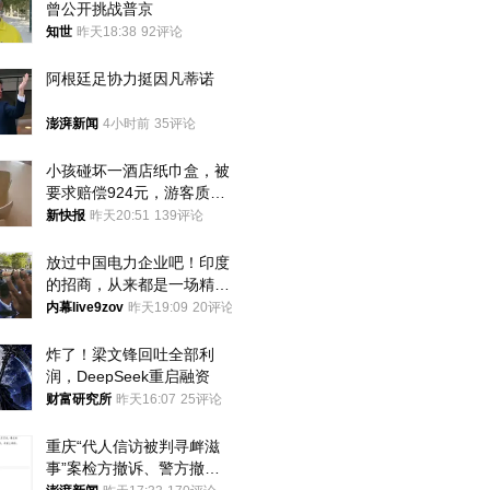
曾公开挑战普京
知世
昨天18:38
92评论
阿根廷足协力挺因凡蒂诺
澎湃新闻
4小时前
35评论
小孩碰坏一酒店纸巾盒，被
要求赔偿924元，游客质疑
酒店房客物品超高标价，市
新快报
昨天20:51
139评论
监部门：不违规
放过中国电力企业吧！印度
的招商，从来都是一场精准
收割
内幕live9zov
昨天19:09
20评论
炸了！梁文锋回吐全部利
润，DeepSeek重启融资
财富研究所
昨天16:07
25评论
重庆“代人信访被判寻衅滋
事”案检方撤诉、警方撤