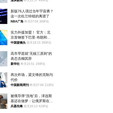
迁款八年未果
澎湃新闻
昨天12:57
49评论
新版76人强过当年宇宙勇？
这一次杜兰特错的离谱了
NBA广角
昨天07:04
38评论
实力外援加盟！ 官方：北
京首钢签下巴里·布朗和桑
普森
中国篮镜头
前天18:15
39评论
高市早苗就“无核三原则”的
表态含糊其辞
新华社
昨天16:51
19评论
再次炸场，梁文锋的克制与
代价
中国新闻周刊
昨天07:06
21评论
被俄导弹“洗地”后，泽连斯
基还在做梦：让俄罗斯在冬
季前求和？
兵器先锋
前天20:13
42评论