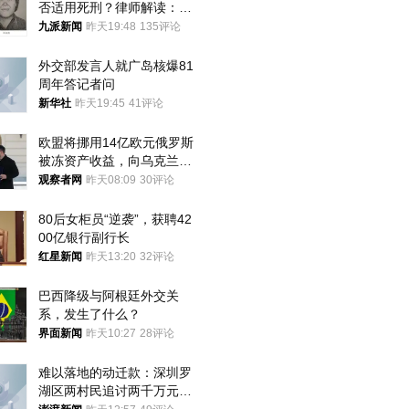
否适用死刑？律师解读：很
大概率不会被判处死刑
九派新闻
昨天19:48
135评论
外交部发言人就广岛核爆81
周年答记者问
新华社
昨天19:45
41评论
欧盟将挪用14亿欧元俄罗斯
被冻资产收益，向乌克兰提
供援助
观察者网
昨天08:09
30评论
80后女柜员“逆袭”，获聘42
00亿银行副行长
红星新闻
昨天13:20
32评论
巴西降级与阿根廷外交关
系，发生了什么？
界面新闻
昨天10:27
28评论
难以落地的动迁款：深圳罗
湖区两村民追讨两千万元动