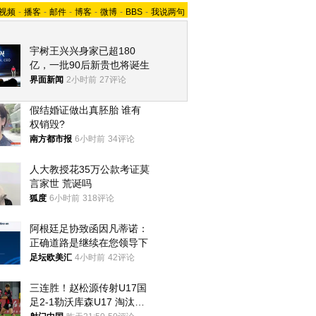
视频
-
播客
-
邮件
-
博客
-
微博
-
BBS
-
我说两句
宇树王兴兴身家已超180
亿，一批90后新贵也将诞生
界面新闻
2小时前
27评论
假结婚证做出真胚胎 谁有
权销毁?
南方都市报
6小时前
34评论
人大教授花35万公款考证莫
言家世 荒诞吗
狐度
6小时前
318评论
阿根廷足协致函因凡蒂诺：
正确道路是继续在您领导下
足坛欧美汇
4小时前
42评论
三连胜！赵松源传射U17国
足2-1勒沃库森U17 淘汰赛