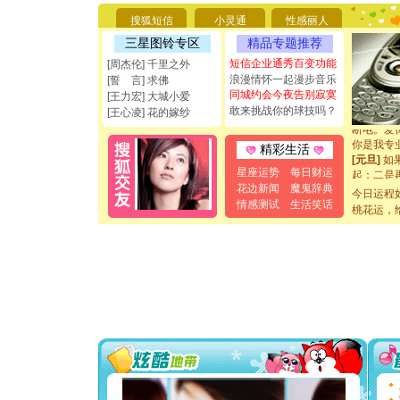
你太多，
要平安！
搜狐短信
小灵通
性感丽人
[圣诞节]
三星图铃专区
精品专题推荐
能正大光明
都要快乐噢
短信企业通秀百变功能
[周杰伦] 千里之外
[圣诞节]
浪漫情怀一起漫步音乐
[誓 言] 求佛
如意,快乐
同城约会今夜告别寂寞
[王力宏] 大城小爱
[元旦]
看
敢来挑战你的球技吗？
[王心凌] 花的嫁纱
断电。爱
你是我专
精彩生活
[元旦]
如
起；二是
星座运势
每日财运
离。水晶
花边新闻
魔鬼辞典
今日运程
[元旦]
当
情感测试
生活笑话
桃花运，
泣，这痛
卖了。水
[春节]
风
颜！冬去
道一声平
[春节]
传
片叶子是
送你一棵
[圣诞节]
你太多，
要平安！
[圣诞节]
能正大光明