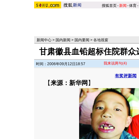
搜狐首页
-
新闻
-
体育
-
新闻中心
>
国内新闻
>
国内要闻
>
各地视窗
甘肃徽县血铅超标住院群众达1
我来说两句
(4)
时间：2006年09月12日18:57
有奖评新闻
【
来源：新华网
】