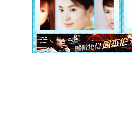
都要快乐噢
[圣诞节]
如意,快乐
[元旦]
看
断电。爱
你是我专
[元旦]
如
起；二是
离。水晶
[元旦]
当
泣，这痛
卖了。水
[春节]
风
颜！冬去
道一声平
[春节]
传
片叶子是
送你一棵