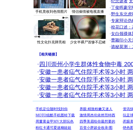
·
纪念逝者
太
·
丁俊晖豪宅
手机竟收到色情图片
情侣偷情被电视直播
·
野生东北虎
·
专家辩论伪
·
校花口述：
·
女白领祼体
·
曹颖印小天
性文化扑克牌亮相
少女半裸尸首惨不忍睹
·
诡秘莫测：
【
相关链接
】
·
四川崇州小学生群体性食物中毒 200
·
安徽一患者疝气住院手术等3小时 
·
安徽一患者疝气住院手术等3小时 
·
安徽一患者疝气住院手术等3小时 
·
安徽一患者疝气住院手术等3小时 
[圣诞节]