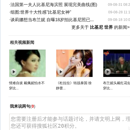
·
法国第一夫人比基尼海滨照 展现完美曲线(图)
09-08-31 08:
·
组图:世界十大性感"比基尼女神"
09-08-28 11:
·
谈莉娜想当布兰妮 自曝18岁拍比基尼照已...
09-08-18 10:
更多关于
比基尼 世界
的新闻>
相关视频新闻
情难自拔 戴佩妮怕水不
《杜拉拉》转战泰国 徐
布兰妮头戴红花
穿比...
静蕾...
穿比...
我来说两句
(
0
)