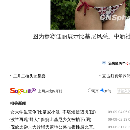
图为参赛佳丽展示比基尼风采。中新社
我来说两句
(
0
)
二月二抬头龙见喜
直击归真堂养
上网从搜狗开始
网页
新闻
相关新闻
·
女大学生竞争"比基尼小姐" 不堪短信骚扰(图)
09-09-04 05:
·
波兰再现"野人" 偷窥比基尼少女被拍下(图)
09-09-02 13:
·
倪歆柔杂志大片铺天盖地公路拍摄性感比基...
09-08-31 08: