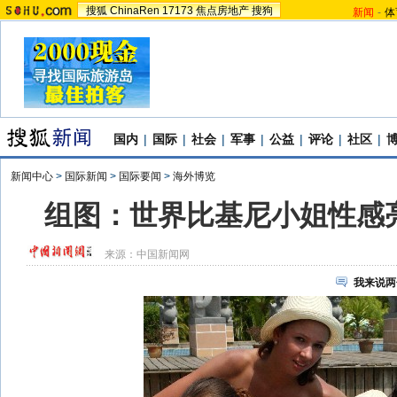
搜狐
ChinaRen
17173
焦点房地产
搜狗
新闻
-
体
国内
|
国际
|
社会
|
军事
|
公益
|
评论
|
社区
|
新闻中心
>
国际新闻
>
国际要闻
>
海外博览
组图：世界比基尼小姐性感
来源：
中国新闻网
我来说两