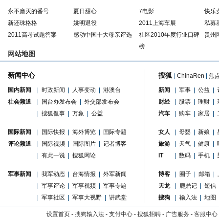
永不磨灭的番号
夏日甜心
7电影
快乐
新还珠格格
姚明退役
2011上海车展
私募
2011高考试题答案
感动中国十大母亲评选
社区2010年度行业口碑
贵州
榜
网站地图
新闻中心
搜狐
|
ChinaRen
|
焦
国内新闻
|
时政新闻
|
人事变动
|
港澳台
新闻
|
军事
|
公益
|
社会频道
|
国台办发布会
|
外交部发布会
财经
|
股票
|
理财
|
|
搜狐侃事
|
万象
|
公益
汽车
|
购车
|
家居
|
国际新闻
|
国际快报
|
海外博览
|
国际专题
女人
|
母婴
|
新娘
|
评论频道
|
国际视频
|
国际图片
|
记者博客
旅游
|
天气
|
健康
|
|
有此一说
|
搜狐网论
IT
|
数码
|
手机
|
军事新闻
|
我军动态
|
台海情报
|
外军新闻
博客
|
圈子
|
邮箱
|
|
军事评论
|
军事视频
|
军事专题
天龙
|
鹿鼎记
|
短信
|
军事社区
|
军事大视野
|
讲武堂
搜狗
|
输入法
|
地图
设置首页
-
搜狗输入法
-
支付中心
-
搜狐招聘
-
广告服务
-
客服中心