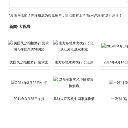
*发表评论前请先注册成为搜狐用户，请点击右上角
“新用户注册”
进行注册！
新闻·大视野
美国民众抬棺游行 要求国
南方各地水患横行 长江漓
2014年4月14
会弹劾总统特朗普
江湘江洪水围城
2014年3月28日午报
马航失联客机中国家属换酒
一段“沫”路
店