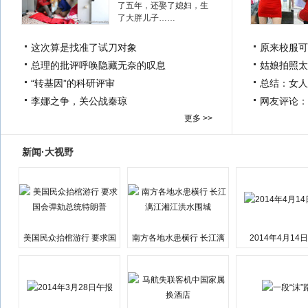
了五年，还娶了媳妇，生
了大胖儿子……
这次算是找准了试刀对象
原来校服可
总理的批评呼唤隐藏无奈的叹息
姑娘拍照太
“转基因”的科研评审
总结：女人
李娜之争，关公战秦琼
网友评论：
更多 >>
新闻·大视野
美国民众抬棺游行 要求国
南方各地水患横行 长江漓
2014年4月14
会弹劾总统特朗普
江湘江洪水围城