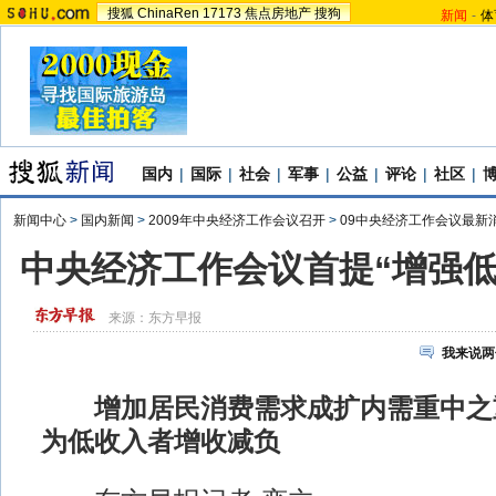
搜狐
ChinaRen
17173
焦点房地产
搜狗
新闻
-
体
国内
|
国际
|
社会
|
军事
|
公益
|
评论
|
社区
|
新闻中心
>
国内新闻
>
2009年中央经济工作会议召开
>
09中央经济工作会议最新
中央经济工作会议首提“增强低
来源：
东方早报
我来说两
增加居民消费需求成扩内需重中之
为低收入者增收减负