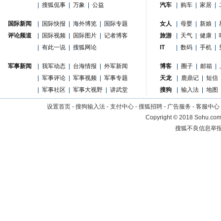
|
搜狐侃事
|
万象
|
公益
汽车
|
购车
|
家居
|
国际新闻
|
国际快报
|
海外博览
|
国际专题
女人
|
母婴
|
新娘
|
评论频道
|
国际视频
|
国际图片
|
记者博客
旅游
|
天气
|
健康
|
|
有此一说
|
搜狐网论
IT
|
数码
|
手机
|
军事新闻
|
我军动态
|
台海情报
|
外军新闻
博客
|
圈子
|
邮箱
|
|
军事评论
|
军事视频
|
军事专题
天龙
|
鹿鼎记
|
短信
|
军事社区
|
军事大视野
|
讲武堂
搜狗
|
输入法
|
地图
设置首页
-
搜狗输入法
-
支付中心
-
搜狐招聘
-
广告服务
-
客服中心
Copyright
©
2018 Sohu.com 
搜狐不良信息举