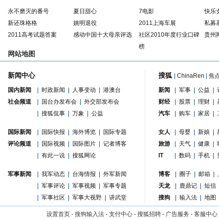
永不磨灭的番号
夏日甜心
7电影
快乐
新还珠格格
姚明退役
2011上海车展
私募
2011高考试题答案
感动中国十大母亲评选
社区2010年度行业口碑
贵州
榜
网站地图
新闻中心
搜狐
|
ChinaRen
|
焦
国内新闻
|
时政新闻
|
人事变动
|
港澳台
新闻
|
军事
|
公益
|
社会频道
|
国台办发布会
|
外交部发布会
财经
|
股票
|
理财
|
|
搜狐侃事
|
万象
|
公益
汽车
|
购车
|
家居
|
国际新闻
|
国际快报
|
海外博览
|
国际专题
女人
|
母婴
|
新娘
|
评论频道
|
国际视频
|
国际图片
|
记者博客
旅游
|
天气
|
健康
|
|
有此一说
|
搜狐网论
IT
|
数码
|
手机
|
军事新闻
|
我军动态
|
台海情报
|
外军新闻
博客
|
圈子
|
邮箱
|
|
军事评论
|
军事视频
|
军事专题
天龙
|
鹿鼎记
|
短信
|
军事社区
|
军事大视野
|
讲武堂
搜狗
|
输入法
|
地图
设置首页
-
搜狗输入法
-
支付中心
-
搜狐招聘
-
广告服务
-
客服中心