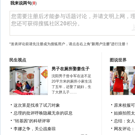
我来说两句
(
0
)
*发表评论前请先注册成为搜狐用户，请点击右上角
“新用户注册”
进行注册！
民生视点
图说世界
男子在厕所娶妻生子
沈阳男子曾令军在这不足
20平方米的厕所小家生活
了五年，还娶了媳妇，生
了大胖儿子……
这次算是找准了试刀对象
原来校服可
总理的批评呼唤隐藏无奈的叹息
姑娘拍照太
“转基因”的科研评审
总结：女人
李娜之争，关公战秦琼
网友评论：