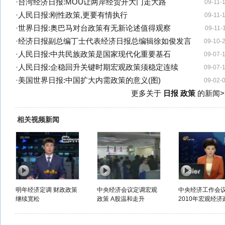
·
台湾经济日报:MOU让两岸经贸开大门走大路
09-11-
·
人民日报:刚性政策,更要有情执行
09-11-
·
世界日报:奥巴马对台政策有无新论述值得观察
09-11-
·
经济日报副总编丁士代表经济日报总编辑徐如俊发言
09-10-
·
人民日报:中共民族政策是国家现代化重要基石
09-07-
·
人民日报:企稳回升关键时期宏观政策须稳定连续
09-07-
·
美国世界日报:中国扩大内需政策的意义(图)
09-02-
更多关于
日报 政策
的新闻>
相关视频新闻
明年经济定调 财政政策
中央经济会议定调宏观
中央经济工作会
继续宽松
政策 A股温和走升
2010年宏观经济