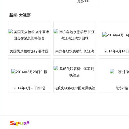
更多 >>
新闻·大视野
美国民众抬棺游行 要求国
南方各地水患横行 长江漓
2014年4月14
会弹劾总统特朗普
江湘江洪水围城
2014年3月28日午报
马航失联客机中国家属换酒
一段“沫”路
店