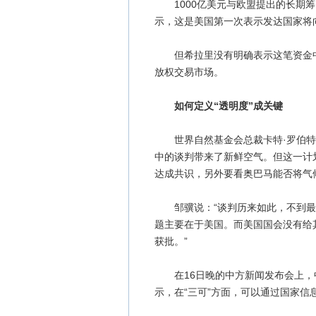
1000亿美元与欧盟提出的长期筹
示，这是美国第一次表示发达国家将
但希拉里没有明确表示这笔资金中
放权交易市场。
如何定义“透明度”成关键
世界自然基金会总裁卡特·罗伯特对
中的谈判带来了新鲜空气。但这一计
达成共识，另外要看奥巴马能否将气
邹骥说：“谈判历来如此，不到最
题主要在于美国。而美国国会没有给
获批。”
在16日晚的中方新闻发布会上，
示，在“三可”方面，可以通过国家信息通报（