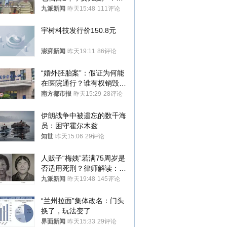
衷是为了陪伴，毕业后将不
九派新闻
昨天15:48
111评论
再营业
宇树科技发行价150.8元
澎湃新闻
昨天19:11
86评论
“婚外胚胎案”：假证为何能
在医院通行？谁有权销毁胚
胎？
南方都市报
昨天15:29
28评论
伊朗战争中被遗忘的数千海
员：困守霍尔木兹
知世
昨天15:06
29评论
人贩子“梅姨”若满75周岁是
否适用死刑？律师解读：很
大概率不会被判处死刑
九派新闻
昨天19:48
145评论
“兰州拉面”集体改名：门头
换了，玩法变了
界面新闻
昨天15:33
29评论