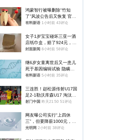
鸿蒙智行被曝删除“竹知
了”风波公告后又恢复 官媒
曾力挺：劝华为要大度的，
有料新语
1小时前
43评论
你们适不适合？
女子1岁宝宝碰坏三亚一酒
店纸巾盒，赔了924元，发
帖吐槽后酒店退还一半的
封面新闻
8小时前
58评论
钱，当地市监局回应
继6岁女童离世后又一患儿
死于基因编辑试验 隐瞒一
年才对外披露
有料新语
5小时前
35评论
三连胜！赵松源传射U17国
足2-1勒沃库森U17 淘汰赛
将战河床
射门中国
昨天21:50
51评论
网友曝公司实行“上四休
三”，但要降薪1000元，不
接受只能辞职
光明网
2小时前
38评论