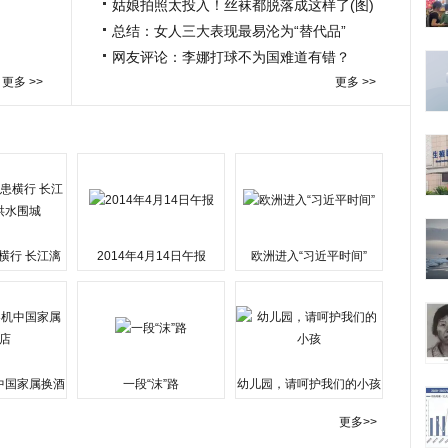
姑娘拍照太投入！丝袜都脱落成这样了(图)
总结：女人三大表现最易沦为“替代品”
网友评论：李娜打球不为国难道有错？
更多 >>
更多 >>
横行 长江漓
2014年4月14日午报
欧洲进入“习近平时间”
水围城
中国家属换酒
一段“沫”路
幼儿园，请呵护我们的小孩
更多>>