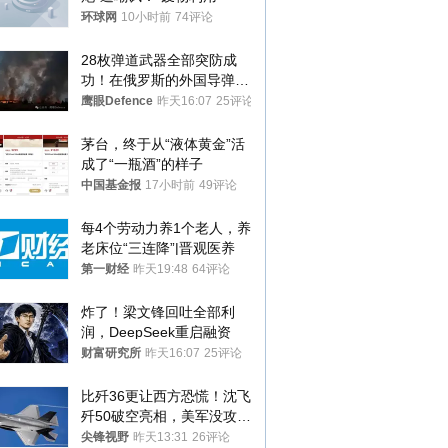
环球网
10小时前
74评论
28枚弹道武器全部突防成
功！在俄罗斯的外国导弹发
射车都是合法打击目标
鹰眼Defence
昨天16:07
25评论
茅台，终于从“液体黄金”活
成了“一瓶酒”的样子
中国基金报
17小时前
49评论
每4个劳动力养1个老人，养
老床位“三连降”|晋观医养
第一财经
昨天19:48
64评论
炸了！梁文锋回吐全部利
润，DeepSeek重启融资
财富研究所
昨天16:07
25评论
比歼36更让西方恐慌！沈飞
歼50破空亮相，美军没攻克
的技术被拿下
尖锋视野
昨天13:31
26评论