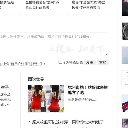
提供"金援
金援弊案交台"监院" 调
扁任内"金援弊案"再掀
据
查官员行政疏失
风暴 传苏昌贞知情
设为辩论话题
右上角
“新用户注册”
进行注册！
图说世界
妻生子
杭州街拍！姑娘你来错
地方了吧
在这不足
小家生活
竟然是孩子的妈……
媳妇，生
原来校服可以这样穿！同学你也太销魂了