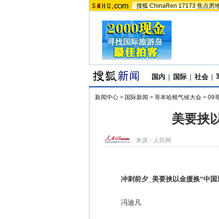
搜狐
ChinaRen
17173
焦点房
国内
|
国际
|
社会
|
新闻中心
>
国际新闻
>
哥本哈根气候大会
>
09
美要挟以
来源：
人民网
冲刺前夕_美要挟以金援换“中国
冯迪凡