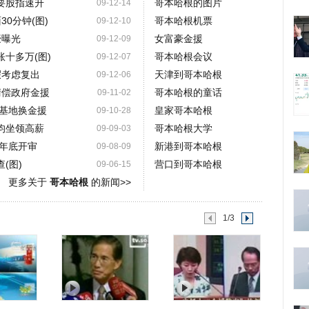
要股指速升
哥本哈根的图片
09-12-14
30分钟(图)
哥本哈根机票
09-12-10
豪曝光
女富豪金援
09-12-09
账十多万(图)
哥本哈根会议
09-12-07
暇考虑复出
天津到哥本哈根
09-12-06
清偿政府金援
哥本哈根的童话
09-11-02
基地换金援
皇家哥本哈根
09-10-28
均坐领高薪
哥本哈根大学
09-09-03
年底开审
新港到哥本哈根
09-08-09
(图)
营口到哥本哈根
09-06-15
更多关于
哥本哈根
的新闻>>
1/3