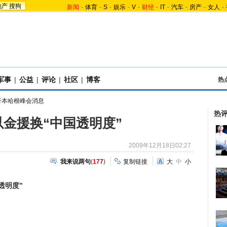
地产
搜狗
新闻
-
体育
-
S
-
娱乐
-
V
-
财经
-
IT
-
汽车
-
房产
-
女人
-
军事
|
公益
|
评论
|
社区
|
博客
热
哥本哈根峰会消息
热
金援换“中国透明度”
2009年12月18日02:27
我来说两句
(
177
)
复制链接
大
中
小
透明度”