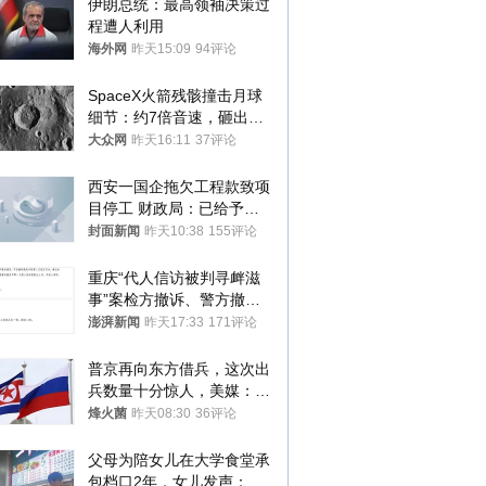
伊朗总统：最高领袖决策过
程遭人利用
海外网
昨天15:09
94评论
SpaceX火箭残骸撞击月球
细节：约7倍音速，砸出直
径约30米撞击坑
大众网
昨天16:11
37评论
西安一国企拖欠工程款致项
目停工 财政局：已给予处
分，正督促整改
封面新闻
昨天10:38
155评论
重庆“代人信访被判寻衅滋
事”案检方撤诉、警方撤
案，两被告人获国赔
澎湃新闻
昨天17:33
171评论
普京再向东方借兵，这次出
兵数量十分惊人，美媒：俄
朝要动真格？
烽火菌
昨天08:30
36评论
父母为陪女儿在大学食堂承
包档口2年，女儿发声：初