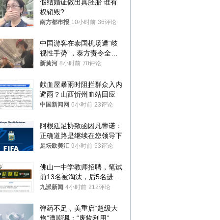
假结婚证做出真胚胎 谁有
权销毁?
南方都市报
10小时前
36评论
中国游客在泰国机场遭“歧
视性手势”，泰方责令全面
调查，对责任人采取最严厉
新黄河
8小时前
70评论
处分
献血屋暴雨时阻拦群众入内
避雨？山西忻州血站回应
中国新闻网
6小时前
23评论
阿根廷足协致函因凡蒂诺：
正确道路是继续在您领导下
足坛欧美汇
9小时前
53评论
佛山一中学教师招聘，笔试
前13名被淘汰，后5名进体
检，被疑萝卜岗，官方通
九派新闻
4小时前
212评论
报：已叫停
弹药不足，美重启“超级大
炮”遭嘲讽：“废物利用”