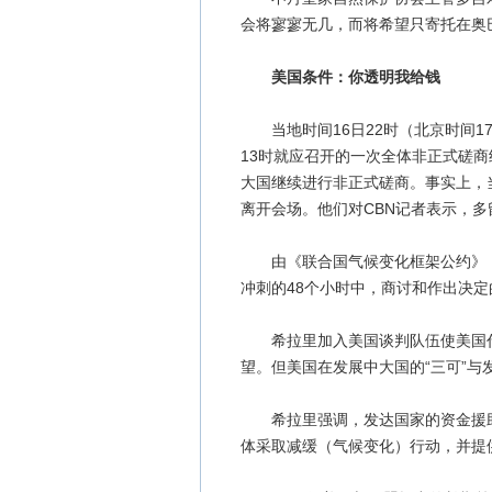
会将寥寥无几，而将希望只寄托在奥
美国条件：你透明我给钱
当地时间16日22时（北京时间17
13时就应召开的一次全体非正式磋
大国继续进行非正式磋商。事实上，当
离开会场。他们对CBN记者表示，多
由《联合国气候变化框架公约》（下
冲刺的48个小时中，商讨和作出决
希拉里加入美国谈判队伍使美国代
望。但美国在发展中大国的“三可”
希拉里强调，发达国家的资金援助
体采取减缓（气候变化）行动，并提