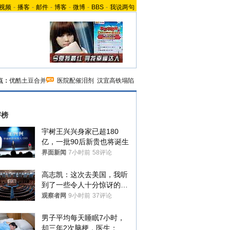
视频
-
播客
-
邮件
-
博客
-
微博
-
BBS
-
我说两句
点：
优酷土豆合并
医院配催泪剂
汉宜高铁塌陷
评榜
宇树王兴兴身家已超180
亿，一批90后新贵也将诞生
界面新闻
7小时前
58评论
高志凯：这次去美国，我听
到了一些令人十分惊讶的消
息
观察者网
9小时前
37评论
男子平均每天睡眠7小时，
却三年2次脑梗，医生：这