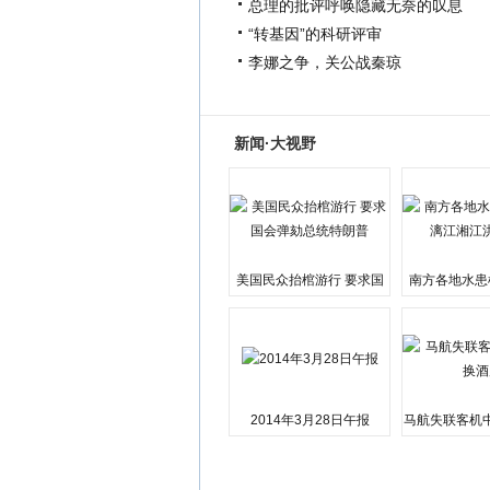
总理的批评呼唤隐藏无奈的叹息
“转基因”的科研评审
李娜之争，关公战秦琼
新闻·大视野
美国民众抬棺游行 要求国
南方各地水患
会弹劾总统特朗普
江湘江洪
2014年3月28日午报
马航失联客机
店