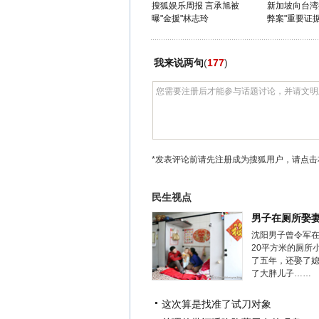
搜狐娱乐周报 言承旭被
新加坡向台湾
曝"金援"林志玲
弊案"重要证
我来说两句
(
177
)
*发表评论前请先注册成为搜狐用户，请点击
民生视点
男子在厕所娶
沈阳男子曾令军
20平方米的厕所
了五年，还娶了
了大胖儿子……
这次算是找准了试刀对象