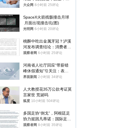
样睡觉更伤身
大众网
8小时前
25评论
SpaceX火箭残骸撞击月球
 月面出现撞击坑(图)
光明网
6小时前
20评论
桃酥中吃出金属牙冠？泸溪
河发布调查结论：消费者已
澄清，所发视频情况不属实
观察者网
6小时前
25评论
河南省人社厅回应“带薪错
峰休假通知”引关注：表述
不够准确，待修改后印发
界面新闻
2小时前
34评论
人大教授花35万公款考证莫
言家世 荒诞吗
狐度
10小时前
504评论
多国足协“倒戈”，阿根廷足
协力挺因凡蒂诺：国际足联
今后应继续在其领导下前行
观察者网
8小时前
35评论