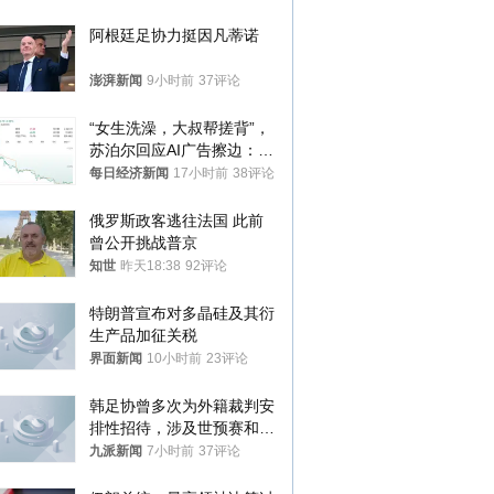
阿根廷足协力挺因凡蒂诺
澎湃新闻
9小时前
37评论
“女生洗澡，大叔帮搓背”，
苏泊尔回应AI广告擦边：视
频全下架，已强化内容管理
每日经济新闻
17小时前
38评论
与审核
俄罗斯政客逃往法国 此前
曾公开挑战普京
知世
昨天18:38
92评论
特朗普宣布对多晶硅及其衍
生产品加征关税
界面新闻
10小时前
23评论
韩足协曾多次为外籍裁判安
排性招待，涉及世预赛和奥
预赛，韩足协回应
九派新闻
7小时前
37评论