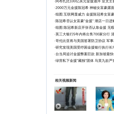
·
阿布扎比100亿美元金援迪拜 亚太主
·
2000万元金援陈冠希 神秘女富豪露面
·
组图:互联网显威力 金援陈冠希女富
·
陈冠希否认女富豪"金援" 潮店一日进
·
组图:陈冠希新店开张否认靠金援 无
·
英三大银行5年内将出售700家分行 
·
哥伦比亚将与美国签署防卫协议 军事
·
研究发现美国受纾困金援银行执行长
·
台当局追讨金援弊案巨款 新加坡最快
·
绿营私下金援"藏独"团体 马英九欲严查
相关视频新闻