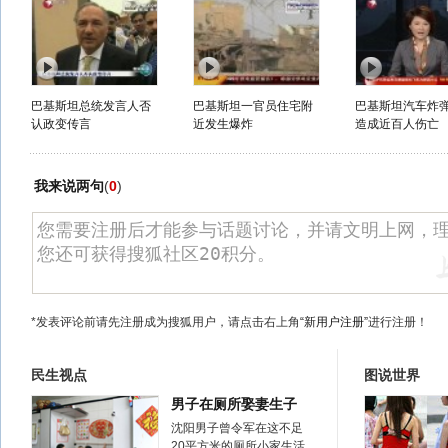
巴基斯坦总统发言人否
巴基斯坦一官员住宅附
巴基斯坦汽车炸
认政变传言
近发生爆炸
造成近百人伤亡
我来说两句
(
0
)
*发表评论前请先注册成为搜狐用户，请点击右上角
“新用户注册”
进行注册！
民生视点
图说世界
男子在厕所娶妻生子
沈阳男子曾令军在这不足
20平方米的厕所小家生活