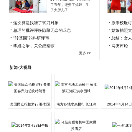
了五年，还娶了媳妇，生
了大胖儿子……
这次算是找准了试刀对象
原来校服可
总理的批评呼唤隐藏无奈的叹息
姑娘拍照太
“转基因”的科研评审
总结：女人
李娜之争，关公战秦琼
网友评论：
更多 >>
新闻·大视野
美国民众抬棺游行 要求国
南方各地水患横行 长江漓
2014年4月14
会弹劾总统特朗普
江湘江洪水围城