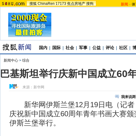
搜狐
ChinaRen
17173
焦点房地产
搜狗
新闻
-
体
国内
|
国际
|
社会
|
军事
|
公益
|
评论
|
社区
|
新闻中心
>
综合
巴基斯坦举行庆新中国成立60
来源：
新华网
我来说两
新华网伊斯兰堡12月19日电（记者
庆祝新中国成立60周年青年书画大赛颁
伊斯兰堡举行。