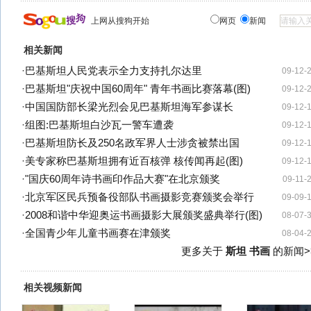
上网从搜狗开始
网页
新闻
相关新闻
·
巴基斯坦人民党表示全力支持扎尔达里
09-12-
·
巴基斯坦"庆祝中国60周年" 青年书画比赛落幕(图)
09-12-
·
中国国防部长梁光烈会见巴基斯坦海军参谋长
09-12-
·
组图:巴基斯坦白沙瓦一警车遭袭
09-12-
·
巴基斯坦防长及250名政军界人士涉贪被禁出国
09-12-
·
美专家称巴基斯坦拥有近百核弹 核传闻再起(图)
09-12-
·
"国庆60周年诗书画印作品大赛"在北京颁奖
09-11-
·
北京军区民兵预备役部队书画摄影竞赛颁奖会举行
09-09-
·
2008和谐中华迎奥运书画摄影大展颁奖盛典举行(图)
08-07-
·
全国青少年儿童书画赛在津颁奖
08-04-
更多关于
斯坦 书画
的新闻>
相关视频新闻