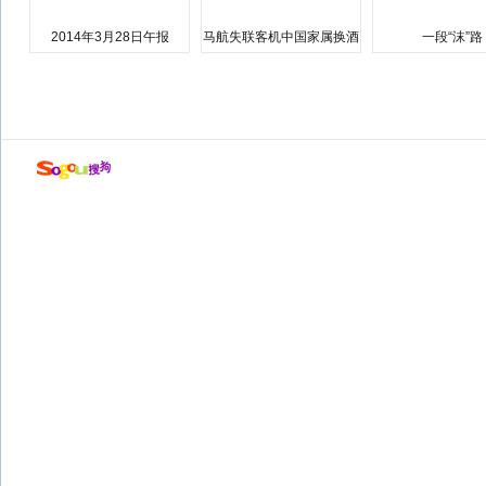
2014年3月28日午报
马航失联客机中国家属换酒
一段“沫”路
店