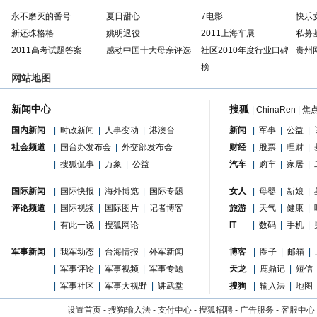
永不磨灭的番号
夏日甜心
7电影
快乐
新还珠格格
姚明退役
2011上海车展
私募
2011高考试题答案
感动中国十大母亲评选
社区2010年度行业口碑
贵州
榜
网站地图
新闻中心
搜狐
|
ChinaRen
|
焦
国内新闻
|
时政新闻
|
人事变动
|
港澳台
新闻
|
军事
|
公益
|
社会频道
|
国台办发布会
|
外交部发布会
财经
|
股票
|
理财
|
|
搜狐侃事
|
万象
|
公益
汽车
|
购车
|
家居
|
国际新闻
|
国际快报
|
海外博览
|
国际专题
女人
|
母婴
|
新娘
|
评论频道
|
国际视频
|
国际图片
|
记者博客
旅游
|
天气
|
健康
|
|
有此一说
|
搜狐网论
IT
|
数码
|
手机
|
军事新闻
|
我军动态
|
台海情报
|
外军新闻
博客
|
圈子
|
邮箱
|
|
军事评论
|
军事视频
|
军事专题
天龙
|
鹿鼎记
|
短信
|
军事社区
|
军事大视野
|
讲武堂
搜狗
|
输入法
|
地图
设置首页
-
搜狗输入法
-
支付中心
-
搜狐招聘
-
广告服务
-
客服中心