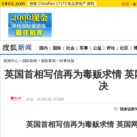
搜狐
ChinaRen
17173
焦点房地产
搜狗
新闻
-
体
国内
|
国际
|
社会
|
军事
|
公益
|
评论
|
社区
|
新闻中心
>
国际新闻
>
国际要闻
>
时事快报
英国首相写信再为毒贩求情 英
决
来源：
环球时报-环球网
我来说两
英国首相写信再为毒贩求情 英国