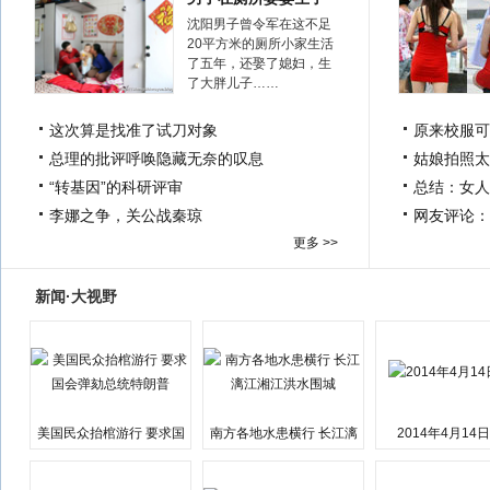
沈阳男子曾令军在这不足
20平方米的厕所小家生活
了五年，还娶了媳妇，生
了大胖儿子……
这次算是找准了试刀对象
原来校服可
总理的批评呼唤隐藏无奈的叹息
姑娘拍照太
“转基因”的科研评审
总结：女人
李娜之争，关公战秦琼
网友评论：
更多 >>
新闻·大视野
美国民众抬棺游行 要求国
南方各地水患横行 长江漓
2014年4月14
会弹劾总统特朗普
江湘江洪水围城