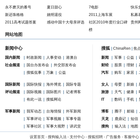
永不磨灭的番号
夏日甜心
7电影
快乐
新还珠格格
姚明退役
2011上海车展
私募
2011高考试题答案
感动中国十大母亲评选
社区2010年度行业口碑
贵州
榜
网站地图
新闻中心
搜狐
|
ChinaRen
|
焦
国内新闻
|
时政新闻
|
人事变动
|
港澳台
新闻
|
军事
|
公益
|
社会频道
|
国台办发布会
|
外交部发布会
财经
|
股票
|
理财
|
|
搜狐侃事
|
万象
|
公益
汽车
|
购车
|
家居
|
国际新闻
|
国际快报
|
海外博览
|
国际专题
女人
|
母婴
|
新娘
|
评论频道
|
国际视频
|
国际图片
|
记者博客
旅游
|
天气
|
健康
|
|
有此一说
|
搜狐网论
IT
|
数码
|
手机
|
军事新闻
|
我军动态
|
台海情报
|
外军新闻
博客
|
圈子
|
邮箱
|
|
军事评论
|
军事视频
|
军事专题
天龙
|
鹿鼎记
|
短信
|
军事社区
|
军事大视野
|
讲武堂
搜狗
|
输入法
|
地图
设置首页
-
搜狗输入法
-
支付中心
-
搜狐招聘
-
广告服务
-
客服中心