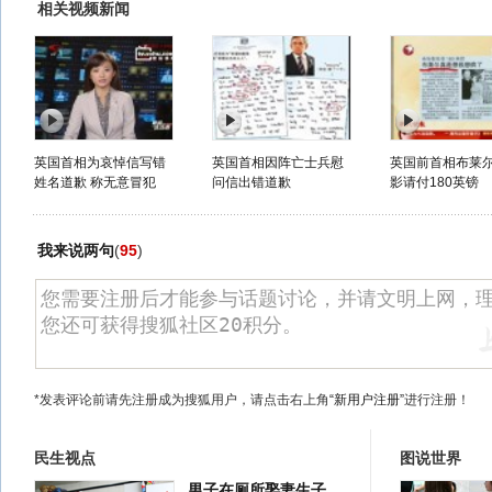
相关视频新闻
英国首相为哀悼信写错
英国首相因阵亡士兵慰
英国前首相布莱尔
姓名道歉 称无意冒犯
问信出错道歉
影请付180英镑
我来说两句
(
95
)
*发表评论前请先注册成为搜狐用户，请点击右上角
“新用户注册”
进行注册！
民生视点
图说世界
男子在厕所娶妻生子