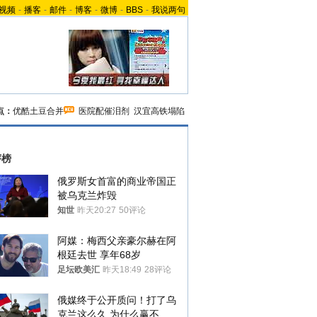
视频
-
播客
-
邮件
-
博客
-
微博
-
BBS
-
我说两句
点：
优酷土豆合并
医院配催泪剂
汉宜高铁塌陷
评榜
俄罗斯女首富的商业帝国正
被乌克兰炸毁
知世
昨天20:27
50评论
阿媒：梅西父亲豪尔赫在阿
根廷去世 享年68岁
足坛欧美汇
昨天18:49
28评论
俄媒终于公开质问！打了乌
克兰这么久,为什么赢不了?