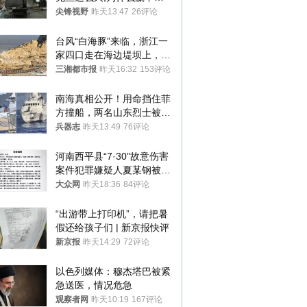
答案令人沉默
尖锋视野
昨天13:47
26评论
台风“白海豚”来临，浙江一
家四口走在海边堤坝上，其
中9岁男孩被巨浪卷入海
三湘都市报
昨天16:32
153评论
中，搜救仍在进行
南海真相公开！用命挡住菲
方撞船，两名山东烈士被授
武警最高荣誉
兵器志
昨天13:49
76评论
河南西平县“7·30”故意伤害
案件犯罪嫌疑人夏某钢被抓
获
大众网
昨天18:36
84评论
“出游带上打印机”，请把暑
假还给孩子们 | 新京报快评
新京报
昨天14:29
72评论
以色列媒体：穆杰塔巴被紧
急送医，情况危急
观察者网
昨天10:19
167评论