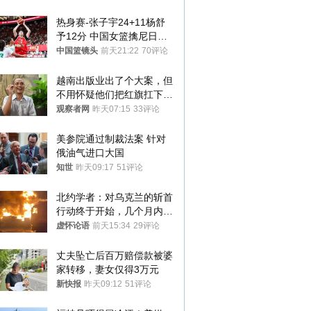
热身赛-张子宇24+11杨舒
予12分 中国女篮擒尼日利
亚
中国篮镜头
前天21:22
70评论
越南出版业出了个大案，但
不用怀疑他们把红旗扛下去
的决心
观察者网
昨天07:15
33评论
美参院通过制裁法案 针对
俄油气进口大国
知世
昨天09:17
51评论
北约学者：对乌克兰的斩首
行动终于开始，几个月内乌
将投降
虚怀论语
前天15:34
29评论
丈夫坠亡后百万赔偿款被婆
家转移，妻女仅得3万元
新快报
昨天09:12
51评论