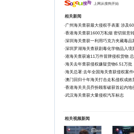
上网从搜狗开始
相关新闻
·
广州海关查获最大侵权手表案 涉及6
·
香港海关查获1600万私烟 密切留意
·
深圳海关查获一利用巧克力夹藏毒品
·
深圳罗湖海关查获剧毒化学物品入境
·
港海关查获逾11万件冒牌侵权货物 总
·
海关去年查获侵权嫌疑货物6.51万批
·
海关总署:去年全国海关查获侵权案件6
·
澳门回归十年海关打击走私侵权成效
·
香港海关关员乔扮顾客破获首起内地侵
·
武汉海关查获大量侵权汽车标志
相关视频新闻