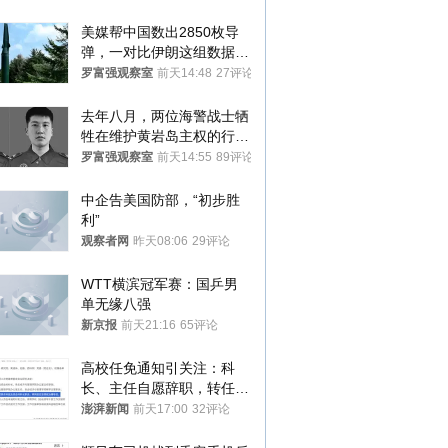
美媒帮中国数出2850枚导
弹，一对比伊朗这组数据，
发现出大事了
罗富强观察室
前天14:48
27评论
去年八月，两位海警战士牺
牲在维护黄岩岛主权的行动
中
罗富强观察室
前天14:55
89评论
中企告美国防部，“初步胜
利”
观察者网
昨天08:06
29评论
WTT横滨冠军赛：国乒男
单无缘八强
新京报
前天21:16
65评论
高校任免通知引关注：科
长、主任自愿辞职，转任思
政辅导员
澎湃新闻
前天17:00
32评论