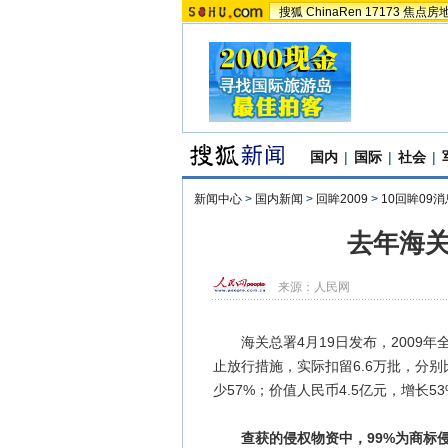
搜狐
ChinaRen
17173
焦点房
国内
|
国际
|
社会
|
新闻中心
>
国内新闻
>
回眸2009
>
10回眸09消
去年海关
来源：
人民网
海关总署4月19日发布，2009年
止放行措施，实际扣留6.6万批，分别比
少57%；价值人民币4.5亿元，增长53
查获的侵权物资中，99%为商标