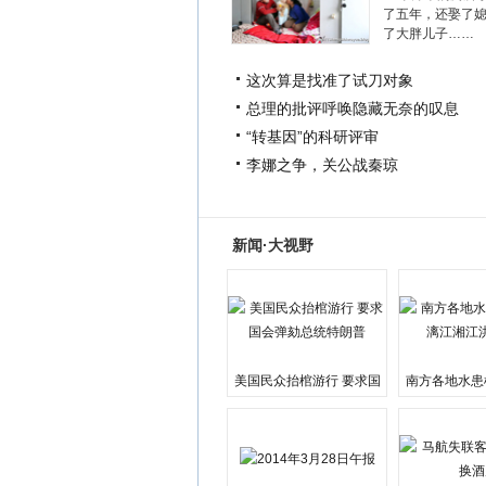
了五年，还娶了
了大胖儿子……
这次算是找准了试刀对象
总理的批评呼唤隐藏无奈的叹息
“转基因”的科研评审
李娜之争，关公战秦琼
新闻·大视野
美国民众抬棺游行 要求国
南方各地水患
会弹劾总统特朗普
江湘江洪