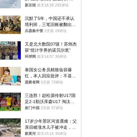
犯罪行为
新京报
前天16:28
292评论
沉默了5年，中国还不承认
塔利班，三笔旧账被翻出，
最大风险出现
兵器集中营
3天前
29评论
又是北大数院07级！苏炜杰
获“统计学界的诺贝尔奖”
环球网
前天14:57
30评论
泰国女公务员精致妆容爆
红，本人回应批评：不喜欢
就别看
观察者网
3天前
73评论
三连胜！赵松源传射U17国
足2-1勒沃库森U17 淘汰赛
将战河床
射门中国
3天前
57评论
17岁少年景区河道遇难：父
亲目睹涨水儿子被冲走，当
地排除上游泄洪，家属盼厘
新黄河
前天15:15
35评论