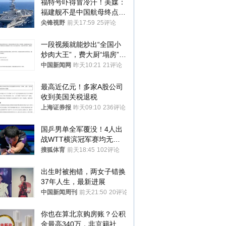
福特号吓得冒冷汗！美媒：
福建舰不是中国航母终点，
而是新起点！
尖锋视野
前天17:59
25评论
一段视频就能炒出“全国小
炒肉大王”，费大厨“塌房”了
吗？
中国新闻网
昨天10:21
21评论
最高近亿元！多家A股公司
收到美国关税退税
上海证券报
昨天09:10
236评论
国乒男单全军覆没！4人出
战WTT横滨冠军赛均无缘
八强
搜狐体育
前天18:45
102评论
出生时被抱错，两女子错换
37年人生，最新进展
中国新闻周刊
前天21:50
20评论
你也在算北京购房账？公积
金最高340万，非京籍社保