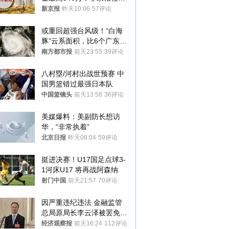
1年
新京报
昨天10:06
57评论
或重回超强台风级！“白海
豚”云系面积，比6个广东还
大！深圳官方：注意这件事
南方都市报
前天23:55
39评论
八村塁/河村出战世预赛 中
国男篮错过最强日本队
中国篮镜头
前天13:58
36评论
美媒爆料：美副防长想访
华，“非常执着”
北京日报
昨天08:04
59评论
挺进决赛！U17国足点球3-
1河床U17 将再战阿森纳
射门中国
前天21:57
70评论
因严重违纪违法 金融监管
总局原局长李云泽被罢免全
国人大代表
经济观察报
前天16:24
112评论