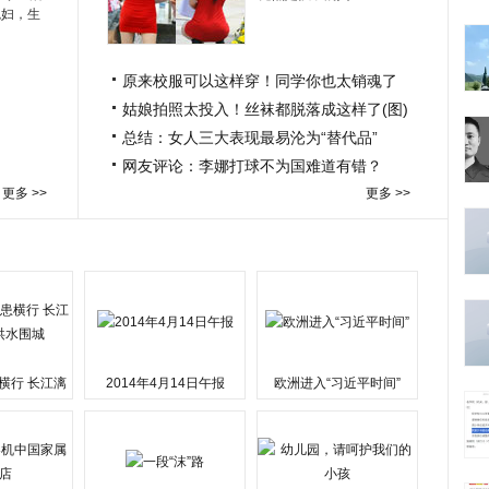
媳妇，生
原来校服可以这样穿！同学你也太销魂了
姑娘拍照太投入！丝袜都脱落成这样了(图)
总结：女人三大表现最易沦为“替代品”
网友评论：李娜打球不为国难道有错？
更多 >>
更多 >>
横行 长江漓
2014年4月14日午报
欧洲进入“习近平时间”
水围城