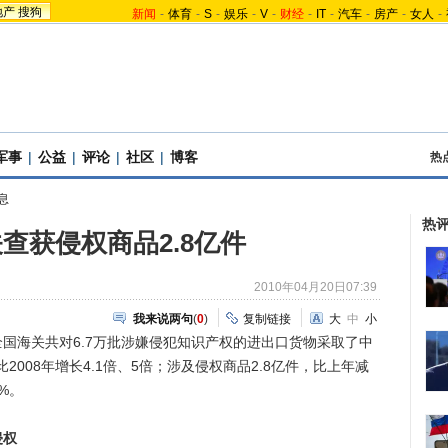
地产
搜狗
新闻
-
体育
-
S
-
娱乐
-
V
-
财经
-
IT
-
汽车
-
房产
-
女人
-
军事
|
公益
|
评论
|
社区
|
博客
热
息
热
查获侵权商品2.8亿件
2010年04月20日07:39
我来说两句
(
0
)
复制链接
大
中
小
全国海关共对6.7万批涉嫌侵犯知识产权的进出口货物采取了中
2008年增长4.1倍、5倍；涉及侵权商品2.8亿件，比上年减
%。
侵权