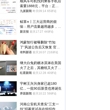
顺风车司机找到乘客手机后
索要1888元，平台：正和
司机沟通协商
九派新闻
昨天09:14
65评论
鲸算π丨三大运营商的烦
恼：用户流量越用越多，收
入却越来越少
新京报
前天17:27
44评论
鸿蒙智行被曝删除“竹知
了”风波公告后又恢复 官媒
曾力挺：劝华为要大度的，
有料新语
前天16:07
216评论
你们适不适合？
继大白兔奶糖冰淇淋在美国
火了之后，其糖纸又火了！
海外博主盛赞：平面设计经
红星新闻
前天12:28
40评论
典之作
宇树王兴兴身家已超180
亿，一批90后新贵也将诞生
界面新闻
前天10:22
59评论
河南公安机关查实“三支一
扶”招募笔试存在组织作弊