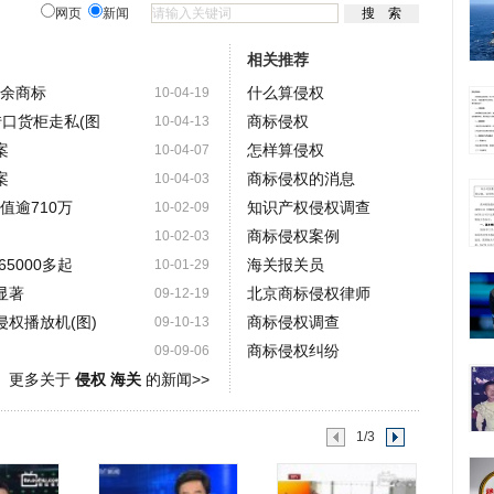
网页
新闻
相关推荐
0余商标
什么算侵权
10-04-19
转口货柜走私(图
商标侵权
10-04-13
案
怎样算侵权
10-04-07
案
商标侵权的消息
10-04-03
值逾710万
知识产权侵权调查
10-02-09
商标侵权案例
10-02-03
5000多起
海关报关员
10-01-29
显著
北京商标侵权律师
09-12-19
权播放机(图)
商标侵权调查
09-10-13
商标侵权纠纷
09-09-06
更多关于
侵权 海关
的新闻>>
1/3