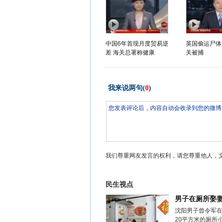
中国6年首现月度贸易逆
英国偷运尸体
差 海关总署称健康
关被捕
我来说两句
(
0
)
我们尊重网友发言的权利，请您尊重他人，
民生视点
男子在厕所娶
沈阳男子曾令军
20平方米的厕所