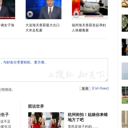
 俩女子海
大连海关查获最大出口
福州海关查获首起孕妇
大米走私案
人体藏毒案
[Ctrl+Enter]
文明用语。
图说世界
妻生子
杭州街拍！姑娘你来错
地方了吧
在这不足
小家生活
竟然是孩子的妈……