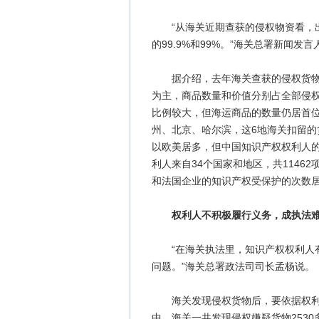
“从海关近期查获的侵权物资看，出
的99.9%和99%。”海关总署新闻发
据介绍，去年海关查获的侵权货物主
为主，商品数量和价值分别占全部侵权
比例较大，但海运商品的数量仍居首
州、北京、哈尔滨，这6地海关扣留的
以欧美居多，但中国知识产权权利人的
利人来自34个国家和地区，共114
和法国企业的知识产权受保护的次数居
权利人不积极履行义务，成执法
“在海关执法里，知识产权权利人有
问题。”海关总署政法司司长孟杨说。
海关发现侵权货物后，要依据权利人
中，海关一共发现侵权嫌疑货物2530