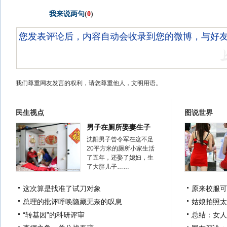
我来说两句
(
0
)
我们尊重网友发言的权利，请您尊重他人，文明用语。
民生视点
图说世界
男子在厕所娶妻生子
沈阳男子曾令军在这不足
20平方米的厕所小家生活
了五年，还娶了媳妇，生
了大胖儿子……
这次算是找准了试刀对象
原来校服可
总理的批评呼唤隐藏无奈的叹息
姑娘拍照太
“转基因”的科研评审
总结：女人