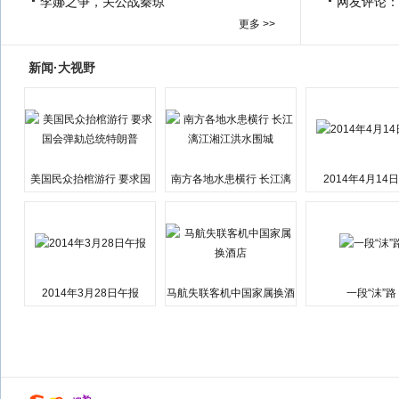
李娜之争，关公战秦琼
网友评论：
更多 >>
新闻·大视野
美国民众抬棺游行 要求国
南方各地水患横行 长江漓
2014年4月14
会弹劾总统特朗普
江湘江洪水围城
2014年3月28日午报
马航失联客机中国家属换酒
一段“沫”路
店