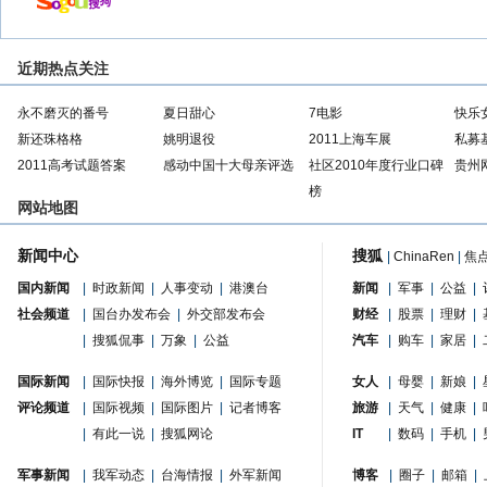
近期热点关注
永不磨灭的番号
夏日甜心
7电影
快乐
新还珠格格
姚明退役
2011上海车展
私募
2011高考试题答案
感动中国十大母亲评选
社区2010年度行业口碑
贵州
榜
网站地图
新闻中心
搜狐
|
ChinaRen
|
焦
国内新闻
|
时政新闻
|
人事变动
|
港澳台
新闻
|
军事
|
公益
|
社会频道
|
国台办发布会
|
外交部发布会
财经
|
股票
|
理财
|
|
搜狐侃事
|
万象
|
公益
汽车
|
购车
|
家居
|
国际新闻
|
国际快报
|
海外博览
|
国际专题
女人
|
母婴
|
新娘
|
评论频道
|
国际视频
|
国际图片
|
记者博客
旅游
|
天气
|
健康
|
|
有此一说
|
搜狐网论
IT
|
数码
|
手机
|
军事新闻
|
我军动态
|
台海情报
|
外军新闻
博客
|
圈子
|
邮箱
|