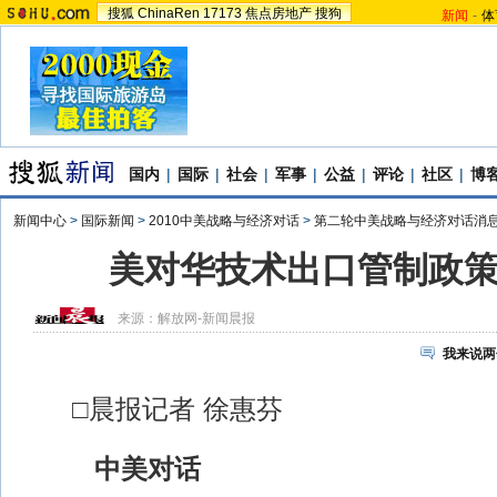
搜狐
ChinaRen
17173
焦点房地产
搜狗
新闻
-
体
国内
|
国际
|
社会
|
军事
|
公益
|
评论
|
社区
|
博
新闻中心
>
国际新闻
>
2010中美战略与经济对话
>
第二轮中美战略与经济对话消
美对华技术出口管制政
来源：
解放网-新闻晨报
我来说两
□晨报记者 徐惠芬
中美对话