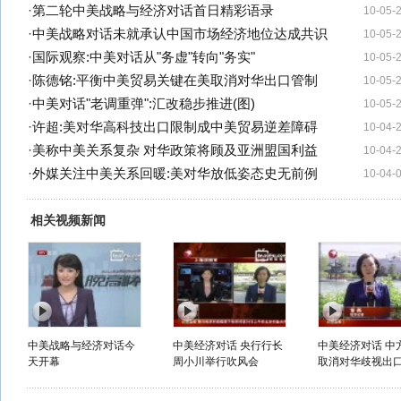
·
第二轮中美战略与经济对话首日精彩语录
10-05-
·
中美战略对话未就承认中国市场经济地位达成共识
10-05-
·
国际观察:中美对话从"务虚"转向"务实"
10-05-
·
陈德铭:平衡中美贸易关键在美取消对华出口管制
10-05-
·
中美对话"老调重弹":汇改稳步推进(图)
10-05-
·
许超:美对华高科技出口限制成中美贸易逆差障碍
10-04-
·
美称中美关系复杂 对华政策将顾及亚洲盟国利益
10-04-
·
外媒关注中美关系回暖:美对华放低姿态史无前例
10-04-
相关视频新闻
中美战略与经济对话今
中美经济对话 央行行长
中美经济对话 中
天开幕
周小川举行吹风会
取消对华歧视出口.