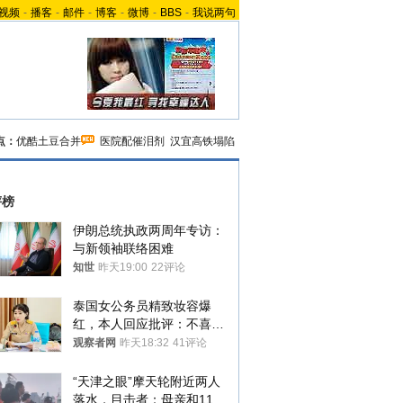
视频
-
播客
-
邮件
-
博客
-
微博
-
BBS
-
我说两句
点：
优酷土豆合并
医院配催泪剂
汉宜高铁塌陷
评榜
伊朗总统执政两周年专访：
与新领袖联络困难
知世
昨天19:00
22评论
泰国女公务员精致妆容爆
红，本人回应批评：不喜欢
就别看
观察者网
昨天18:32
41评论
“天津之眼”摩天轮附近两人
落水，目击者：母亲和11岁