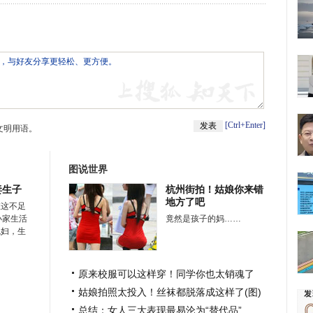
[Ctrl+Enter]
文明用语。
图说世界
妻生子
杭州街拍！姑娘你来错
地方了吧
在这不足
小家生活
竟然是孩子的妈……
媳妇，生
原来校服可以这样穿！同学你也太销魂了
姑娘拍照太投入！丝袜都脱落成这样了(图)
总结：女人三大表现最易沦为“替代品”