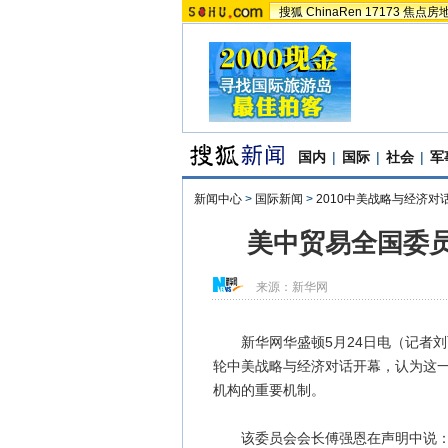
搜狐
ChinaRen
17173
焦点房
国内
|
国际
|
社会
|
军
新闻中心
>
国际新闻
>
2010中美战略与经济对
美中贸易全国委
来源：
新华网
新华网华盛顿5月24日电（记者刘
轮中美战略与经济对话开幕，认为这
机构的重要机制。
该委员会会长傅强恩在声明中说：“