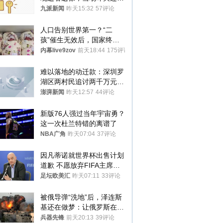
搬离，房东退还押金
九派新闻
昨天15:32
57评论
人口告别世界第一？“二
孩”催生无效后，国家终于
向住房出手了！
内幕live9zov
前天18:44
175评论
难以落地的动迁款：深圳罗
湖区两村民追讨两千万元动
迁款八年未果
澎湃新闻
昨天12:57
44评论
新版76人强过当年宇宙勇？
这一次杜兰特错的离谱了
NBA广角
昨天07:04
37评论
因凡蒂诺就世界杯出售计划
道歉 不愿放弃FIFA主席职
位
足坛欧美汇
昨天07:11
33评论
被俄导弹“洗地”后，泽连斯
基还在做梦：让俄罗斯在冬
季前求和？
兵器先锋
前天20:13
39评论