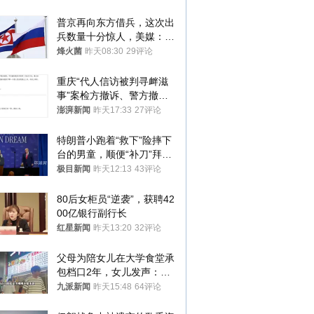
普京再向东方借兵，这次出
兵数量十分惊人，美媒：俄
朝要动真格？
烽火菌
昨天08:30
29评论
重庆“代人信访被判寻衅滋
事”案检方撤诉、警方撤
案，两被告人获国赔
澎湃新闻
昨天17:33
27评论
特朗普小跑着“救下”险摔下
台的男童，顺便“补刀”拜
登：“我可不想他像拜登一
极目新闻
昨天12:13
43评论
样摔下来”
80后女柜员“逆袭”，获聘42
00亿银行副行长
红星新闻
昨天13:20
32评论
父母为陪女儿在大学食堂承
包档口2年，女儿发声：初
衷是为了陪伴，毕业后将不
九派新闻
昨天15:48
64评论
再营业