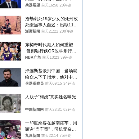
林肯措辞变了
兵器展望
前天16:58
20评论
抢劫刺死19岁少女的死刑改
死缓当事人自述：出狱11年
间始终刻意躲避被害人家属
澎湃新闻
前天21:22
200评论
东契奇时代湖人如何重塑
 复刻独行侠OR改学步行
者？
NBA广角
前天13:23
39评论
泽连斯基谈到中国，当场就
给众人下了指示，他对中国
和中乌关系，显然又有了新
兵器观察员
前天09:15
34评论
的想法
人贩子“梅姨”真实姓名曝光
中国新闻网
前天23:31
62评论
一印度乘客在越南搭车，用
谢谢“当车费”，司机无奈发
笑；印度网友：不代表印度
九派新闻
前天22:14
75评论