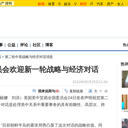
地产
搜狗
新闻
-
体育
-
S
-
娱乐
-
V
-
财经
-
IT
-
汽车
-
房产
-
女人
-
事
|
公益
|
评论
|
社区
|
博客
热
话
>
第二轮中美战略与经济对话消息
热
员会欢迎新一轮战略与经济对话
2010年05月25日11:04
我来说两句
(
0
)
复制链接
大
中
小
丽娜 刘洪）美国美中贸易全国委员会24日发表声明祝贺第二
一对话是处理美中关系中重要事务的具有前瞻性、高层次、跨
目前朝鲜半岛的紧张局势凸显了这次对话的战略价值。同