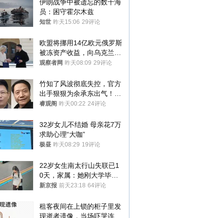
伊朗战争中被遗忘的数千海
员：困守霍尔木兹
知世
昨天15:06
29评论
欧盟将挪用14亿欧元俄罗斯
被冻资产收益，向乌克兰提
供援助
观察者网
昨天08:09
29评论
竹知了风波彻底失控，官方
出手狠狠为余承东出气！雷
军果然没说错
睿观阁
昨天00:22
24评论
32岁女儿不结婚 母亲花7万
求助心理“大咖”
极昼
昨天08:29
19评论
22岁女生南太行山失联已1
0天，家属：她刚大学毕业
想到山里旅行
新京报
前天23:18
64评论
租客夜间在上锁的柜子里发
现逝者遗像，当场吓哭连夜