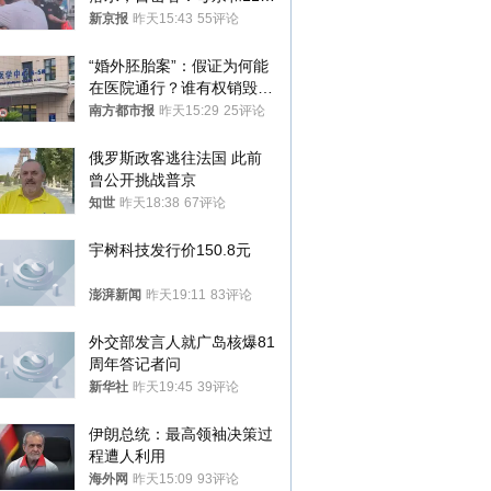
儿子先后被打捞上岸
新京报
昨天15:43
55评论
“婚外胚胎案”：假证为何能
在医院通行？谁有权销毁胚
胎？
南方都市报
昨天15:29
25评论
俄罗斯政客逃往法国 此前
曾公开挑战普京
知世
昨天18:38
67评论
宇树科技发行价150.8元
澎湃新闻
昨天19:11
83评论
外交部发言人就广岛核爆81
周年答记者问
新华社
昨天19:45
39评论
伊朗总统：最高领袖决策过
程遭人利用
海外网
昨天15:09
93评论