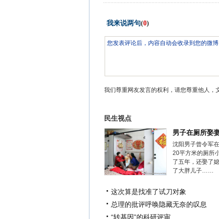
我来说两句
(
0
)
我们尊重网友发言的权利，请您尊重他人，
民生视点
男子在厕所娶
沈阳男子曾令军
20平方米的厕所
了五年，还娶了
了大胖儿子……
这次算是找准了试刀对象
总理的批评呼唤隐藏无奈的叹息
“转基因”的科研评审