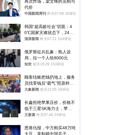
再次炸场，梁文锋的克制与
代价
中国新闻周刊
昨天07:06
20评论
韩国“超高龄社会”切面：4
0℃国家灾难状态下，2400
名首尔老人还在巷子里收废
澎湃新闻
昨天07:21
104评论
纸
俄罗斯征兵乱象：熟人设
局，拉一个人给8000元
知世
前天19:29
153评论
顾客结账把钱扔地上，服务
员找零钱后“霸气”照原样扔
回去
大象新闻
前天21:05
28评论
长鑫拒绝苹果压价，价格不
低于三星SK海力士，苹果
失去了议价权
王新喜
昨天07:48
24评论
恩将仇报，中方刚买48万吨
大豆，美制裁中国瓜子，布