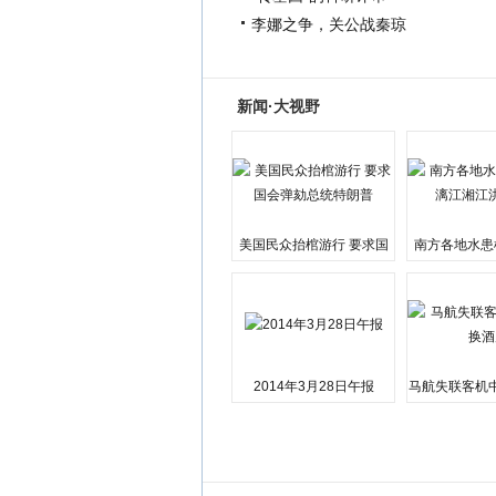
李娜之争，关公战秦琼
新闻·大视野
美国民众抬棺游行 要求国
南方各地水患
会弹劾总统特朗普
江湘江洪
2014年3月28日午报
马航失联客机
店