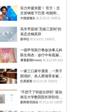
实力外援加盟！ 官方：北
京首钢签下巴里·布朗和桑
普森
中国篮镜头
前天18:15
39评论
高市早苗就“无核三原则”的
表态含糊其辞
新华社
昨天16:51
19评论
一级甲等医疗事故涉事儿科
医生韩杰：诊疗中有疏漏，
我认错，但不能认罪
看看新闻Knews
昨天14:05
83评论
一家三口家中遇害，一男子
因强奸、杀人两项罪名被判
死缓 最高检介入后改判无
红星新闻
前天14:29
33评论
罪
“不想干了特提出辞职” 疑似
南京大学数院院长辞职信流
传 院方回应
新闻资讯综合
昨天11:42
100评论