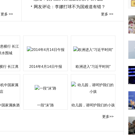
网友评论：李娜打球不为国难道有错？
更多 >>
更多 >>
横行 长江漓
2014年4月14日午报
欧洲进入“习近平时间”
水围城
中国家属换酒
一段“沫”路
幼儿园，请呵护我们的小孩
更多>>