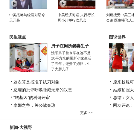
中美战略与经济对话今
中美经济对话 央行行长
刘翔接受中美三
天开幕
周小川举行吹风会
会诊 医生曝飞人现
民生视点
图说世界
男子在厕所娶妻生子
沈阳男子曾令军在这不足
20平方米的厕所小家生活
了五年，还娶了媳妇，生
了大胖儿子……
这次算是找准了试刀对象
原来校服可
总理的批评呼唤隐藏无奈的叹息
姑娘拍照太
“转基因”的科研评审
总结：女人
李娜之争，关公战秦琼
网友评论：
更多 >>
新闻·大视野