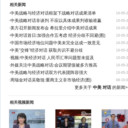
相关新闻
·
中美战略与经济对话框架下战略对话成果清单
10-05-
·
中美战略对话非谈判 不应以具体成果判谁输谁赢
10-05-
·
美方召开新闻发布会 希拉里介绍中美对话成果
10-05-
·
中美对话首日:加强合作五考虑 经济分歧不回避(图)
10-05-
·
中国市场经济地位问题中美未完全达成一致意见
10-05-
·
中美"交锋"经济对话 获取共识不避分歧
10-05-
·
视频:中美经济对话 人民币汇率问题暂未提及
10-05-
·
外媒关注中美战略对话:会议期望值被多方推高
10-05-
·
中美战略与经济对话双方代表团阵容强大
10-05-
·
周瑞金对话吴敬琏:重商主义非市场经济(图)
08-10-
更多关于
中美 对话
的新闻>
相关视频新闻