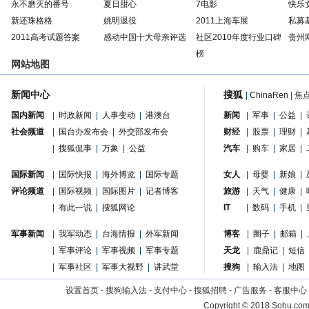
永不磨灭的番号
夏日甜心
7电影
快乐
新还珠格格
姚明退役
2011上海车展
私募
2011高考试题答案
感动中国十大母亲评选
社区2010年度行业口碑
贵州
榜
网站地图
新闻中心
搜狐
|
ChinaRen
|
焦
国内新闻
|
时政新闻
|
人事变动
|
港澳台
新闻
|
军事
|
公益
|
社会频道
|
国台办发布会
|
外交部发布会
财经
|
股票
|
理财
|
|
搜狐侃事
|
万象
|
公益
汽车
|
购车
|
家居
|
国际新闻
|
国际快报
|
海外博览
|
国际专题
女人
|
母婴
|
新娘
|
评论频道
|
国际视频
|
国际图片
|
记者博客
旅游
|
天气
|
健康
|
|
有此一说
|
搜狐网论
IT
|
数码
|
手机
|
军事新闻
|
我军动态
|
台海情报
|
外军新闻
博客
|
圈子
|
邮箱
|
|
军事评论
|
军事视频
|
军事专题
天龙
|
鹿鼎记
|
短信
|
军事社区
|
军事大视野
|
讲武堂
搜狗
|
输入法
|
地图
设置首页
-
搜狗输入法
-
支付中心
-
搜狐招聘
-
广告服务
-
客服中心
Copyright
©
2018 Sohu.com 