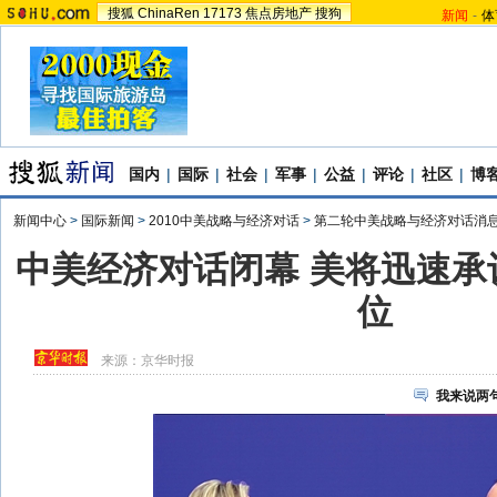
搜狐
ChinaRen
17173
焦点房地产
搜狗
新闻
-
体
国内
|
国际
|
社会
|
军事
|
公益
|
评论
|
社区
|
博
新闻中心
>
国际新闻
>
2010中美战略与经济对话
>
第二轮中美战略与经济对话消
中美经济对话闭幕 美将迅速承
位
来源：
京华时报
我来说两