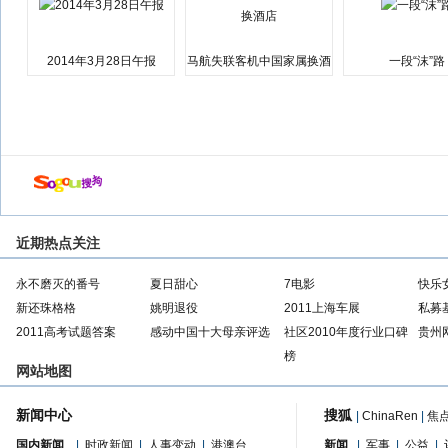
2014年3月28日午报
马航失联客机中国家属换酒
一段“沫”路
店
近期热点关注
永不磨灭的番号
夏日甜心
7电影
快乐
新还珠格格
姚明退役
2011上海车展
私募
2011高考试题答案
感动中国十大母亲评选
社区2010年度行业口碑
贵州
榜
网站地图
新闻中心
搜狐
|
ChinaRen
|
焦
国内新闻
|
时政新闻
|
人事变动
|
港澳台
新闻
|
军事
|
公益
|