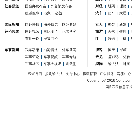
社会频道
|
国台办发布会
|
外交部发布会
财经
|
股票
|
理财
|
|
搜狐侃事
|
万象
|
公益
汽车
|
购车
|
家居
|
国际新闻
|
国际快报
|
海外博览
|
国际专题
女人
|
母婴
|
新娘
|
评论频道
|
国际视频
|
国际图片
|
记者博客
旅游
|
天气
|
健康
|
|
有此一说
|
搜狐网论
IT
|
数码
|
手机
|
军事新闻
|
我军动态
|
台海情报
|
外军新闻
博客
|
圈子
|
邮箱
|
|
军事评论
|
军事视频
|
军事专题
天龙
|
鹿鼎记
|
短信
|
军事社区
|
军事大视野
|
讲武堂
搜狗
|
输入法
|
地图
设置首页
-
搜狗输入法
-
支付中心
-
搜狐招聘
-
广告服务
-
客服中心
Copyright
©
2018 Sohu.com 
搜狐不良信息举