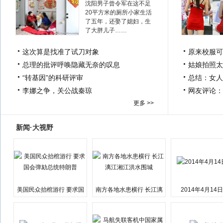
沈阳男子曾令军在这不足
20平方米的厕所小家生活
了五年，还娶了媳妇，生
了大胖儿子……
这次算是找准了试刀对象
原来校服可
总理的批评呼唤隐藏无奈的叹息
姑娘拍照太
“转基因”的科研评审
总结：女人
李娜之争，关公战秦琼
网友评论：
更多 >>
新闻·大视野
美国民众抬棺游行 要求国
南方各地水患横行 长江漓
2014年4月14
会弹劾总统特朗普
江湘江洪水围城