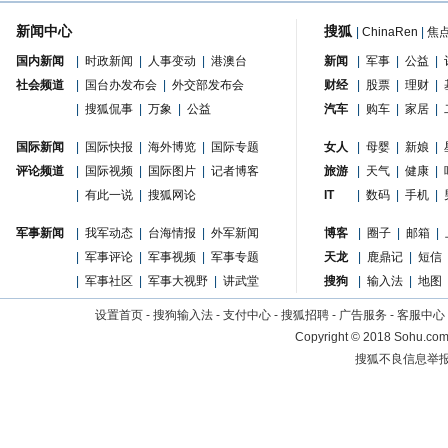
新闻中心
搜狐
|
ChinaRen
|
焦
国内新闻
|
时政新闻
|
人事变动
|
港澳台
新闻
|
军事
|
公益
|
社会频道
|
国台办发布会
|
外交部发布会
财经
|
股票
|
理财
|
|
搜狐侃事
|
万象
|
公益
汽车
|
购车
|
家居
|
国际新闻
|
国际快报
|
海外博览
|
国际专题
女人
|
母婴
|
新娘
|
评论频道
|
国际视频
|
国际图片
|
记者博客
旅游
|
天气
|
健康
|
|
有此一说
|
搜狐网论
IT
|
数码
|
手机
|
军事新闻
|
我军动态
|
台海情报
|
外军新闻
博客
|
圈子
|
邮箱
|
|
军事评论
|
军事视频
|
军事专题
天龙
|
鹿鼎记
|
短信
|
军事社区
|
军事大视野
|
讲武堂
搜狗
|
输入法
|
地图
设置首页
-
搜狗输入法
-
支付中心
-
搜狐招聘
-
广告服务
-
客服中心
Copyright
©
2018 Sohu.com 
搜狐不良信息举