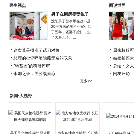
民生视点
图说世界
男子在厕所娶妻生子
沈阳男子曾令军在这不足
20平方米的厕所小家生活
了五年，还娶了媳妇，生
了大胖儿子……
这次算是找准了试刀对象
原来校服可
总理的批评呼唤隐藏无奈的叹息
姑娘拍照太
“转基因”的科研评审
总结：女人
李娜之争，关公战秦琼
网友评论：
更多 >>
新闻·大视野
美国民众抬棺游行 要求国
南方各地水患横行 长江漓
2014年4月14