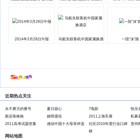
会弹劾总统特朗普
江湘江洪水围城
2014年3月28日午报
马航失联客机中国家属换酒
一段“沫”路
店
近期热点关注
永不磨灭的番号
夏日甜心
7电影
快乐
新还珠格格
姚明退役
2011上海车展
私募
2011高考试题答案
感动中国十大母亲评选
社区2010年度行业口碑
贵州
榜
网站地图