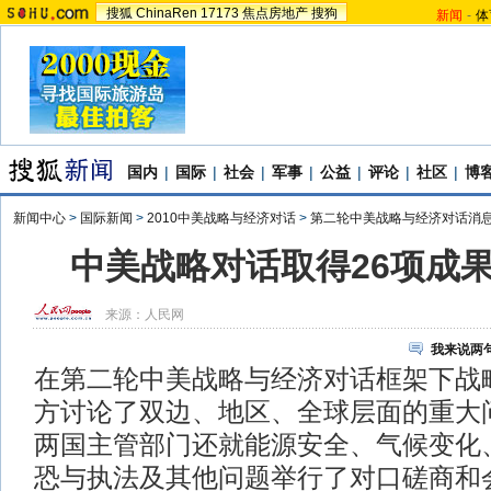
搜狐
ChinaRen
17173
焦点房地产
搜狗
新闻
-
体
国内
|
国际
|
社会
|
军事
|
公益
|
评论
|
社区
|
博
新闻中心
>
国际新闻
>
2010中美战略与经济对话
>
第二轮中美战略与经济对话消
中美战略对话取得26项成
来源：
人民网
我来说两
在第二轮中美战略与经济对话框架下战
方讨论了双边、地区、全球层面的重大
两国主管部门还就能源安全、气候变化
恐与执法及其他问题举行了对口磋商和会