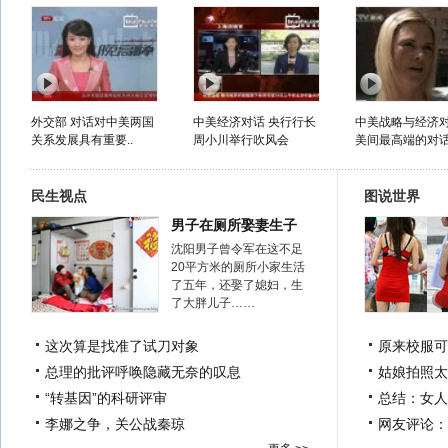
外交部 对话对中美两国
中美经济对话 央行行长
中美战略与经济对
关系发展具有重要..
周小川举行吹风会
美间最高端的对话.
民生视点
图说世界
男子在厕所娶妻生子
沈阳男子曾令军在这不足
20平方米的厕所小家生活
了五年，还娶了媳妇，生
了大胖儿子……
这次算是找准了试刀对象
原来校服可
总理的批评呼唤隐藏无奈的叹息
姑娘拍照太
“转基因”的科研评审
总结：女人
李娜之争，关公战秦琼
网友评论：