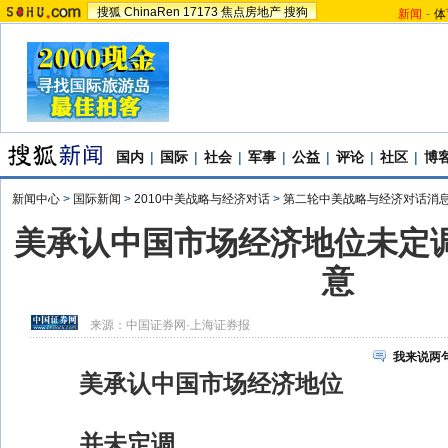
搜狐
ChinaRen
17173
焦点房地产
搜狗
新闻
-
体
国内
|
国际
|
社会
|
军事
|
公益
|
评论
|
社区
|
博
新闻中心
>
国际新闻
>
2010中美战略与经济对话
>
第二轮中美战略与经济对话消
美承认中国市场经济地位未定调
意
来源：
中国证券网·上海证券报
我来说两
美承认中国市场经济地位
并未定调