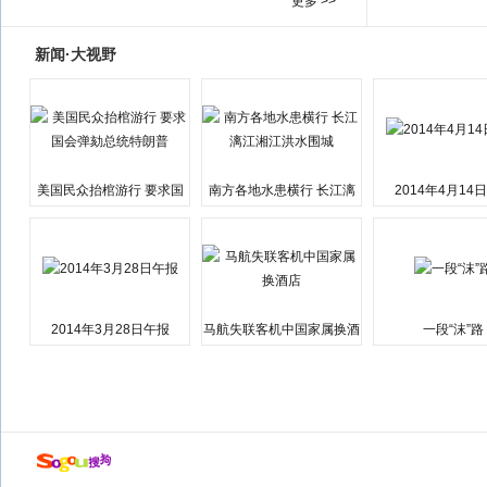
更多 >>
新闻·大视野
美国民众抬棺游行 要求国
南方各地水患横行 长江漓
2014年4月14
会弹劾总统特朗普
江湘江洪水围城
2014年3月28日午报
马航失联客机中国家属换酒
一段“沫”路
店