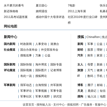
永不磨灭的番号
夏日甜心
7电影
快乐
新还珠格格
姚明退役
2011上海车展
私募
2011高考试题答案
感动中国十大母亲评选
社区2010年度行业口碑
贵州
榜
网站地图
新闻中心
搜狐
|
ChinaRen
|
焦
国内新闻
|
时政新闻
|
人事变动
|
港澳台
新闻
|
军事
|
公益
|
社会频道
|
国台办发布会
|
外交部发布会
财经
|
股票
|
理财
|
|
搜狐侃事
|
万象
|
公益
汽车
|
购车
|
家居
|
国际新闻
|
国际快报
|
海外博览
|
国际专题
女人
|
母婴
|
新娘
|
评论频道
|
国际视频
|
国际图片
|
记者博客
旅游
|
天气
|
健康
|
|
有此一说
|
搜狐网论
IT
|
数码
|
手机
|
军事新闻
|
我军动态
|
台海情报
|
外军新闻
博客
|
圈子
|
邮箱
|
|
军事评论
|
军事视频
|
军事专题
天龙
|
鹿鼎记
|
短信
|
军事社区
|
军事大视野
|
讲武堂
搜狗
|
输入法
|
地图
设置首页
-
搜狗输入法
-
支付中心
-
搜狐招聘
-
广告服务
-
客服中心