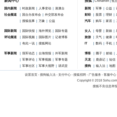
新闻中心
搜狐
|
ChinaRen
|
焦
国内新闻
|
时政新闻
|
人事变动
|
港澳台
新闻
|
军事
|
公益
|
社会频道
|
国台办发布会
|
外交部发布会
财经
|
股票
|
理财
|
|
搜狐侃事
|
万象
|
公益
汽车
|
购车
|
家居
|
国际新闻
|
国际快报
|
海外博览
|
国际专题
女人
|
母婴
|
新娘
|
评论频道
|
国际视频
|
国际图片
|
记者博客
旅游
|
天气
|
健康
|
|
有此一说
|
搜狐网论
IT
|
数码
|
手机
|
军事新闻
|
我军动态
|
台海情报
|
外军新闻
博客
|
圈子
|
邮箱
|
|
军事评论
|
军事视频
|
军事专题
天龙
|
鹿鼎记
|
短信
|
军事社区
|
军事大视野
|
讲武堂
搜狗
|
输入法
|
地图
设置首页
-
搜狗输入法
-
支付中心
-
搜狐招聘
-
广告服务
-
客服中心
Copyright
©
2018 Sohu.com 
搜狐不良信息举