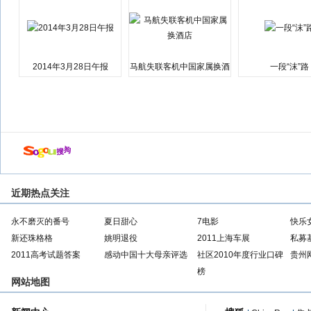
2014年3月28日午报
马航失联客机中国家属换酒
一段“沫”路
店
近期热点关注
永不磨灭的番号
夏日甜心
7电影
快乐
新还珠格格
姚明退役
2011上海车展
私募
2011高考试题答案
感动中国十大母亲评选
社区2010年度行业口碑
贵州
榜
网站地图