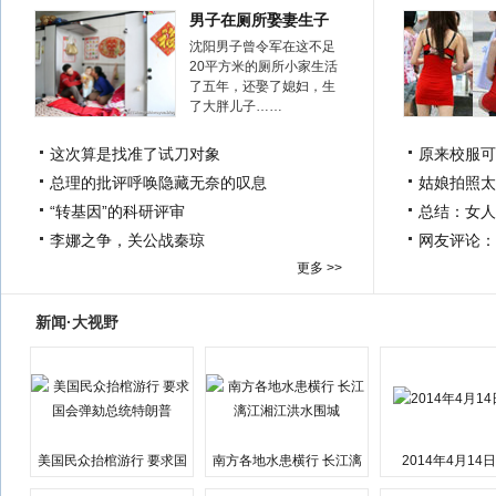
男子在厕所娶妻生子
沈阳男子曾令军在这不足
20平方米的厕所小家生活
了五年，还娶了媳妇，生
了大胖儿子……
这次算是找准了试刀对象
原来校服可
总理的批评呼唤隐藏无奈的叹息
姑娘拍照太
“转基因”的科研评审
总结：女人
李娜之争，关公战秦琼
网友评论：
更多 >>
新闻·大视野
美国民众抬棺游行 要求国
南方各地水患横行 长江漓
2014年4月14
会弹劾总统特朗普
江湘江洪水围城