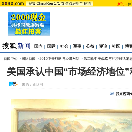
搜狐
ChinaRen
17173
焦点房地产
搜狗
新闻
-
体
国内
|
国际
|
社会
|
军事
|
公益
|
评论
|
社区
|
博
新闻中心
>
国际新闻
>
2010中美战略与经济对话
>
第二轮中美战略与经济对话消
美国承认中国“市场经济地位”
来源：
新华网
我来说两