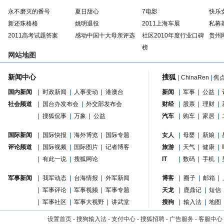
永不磨灭的番号
夏日甜心
7电影
快乐
新还珠格格
姚明退役
2011上海车展
私募
2011高考试题答案
感动中国十大母亲评选
社区2010年度行业口碑
贵州
榜
网站地图
新闻中心
搜狐
|
ChinaRen
|
焦
国内新闻
|
时政新闻
|
人事变动
|
港澳台
新闻
|
军事
|
公益
|
社会频道
|
国台办发布会
|
外交部发布会
财经
|
股票
|
理财
|
|
搜狐侃事
|
万象
|
公益
汽车
|
购车
|
家居
|
国际新闻
|
国际快报
|
海外博览
|
国际专题
女人
|
母婴
|
新娘
|
评论频道
|
国际视频
|
国际图片
|
记者博客
旅游
|
天气
|
健康
|
|
有此一说
|
搜狐网论
IT
|
数码
|
手机
|
军事新闻
|
我军动态
|
台海情报
|
外军新闻
博客
|
圈子
|
邮箱
|
|
军事评论
|
军事视频
|
军事专题
天龙
|
鹿鼎记
|
短信
|
军事社区
|
军事大视野
|
讲武堂
搜狗
|
输入法
|
地图
设置首页
-
搜狗输入法
-
支付中心
-
搜狐招聘
-
广告服务
-
客服中心