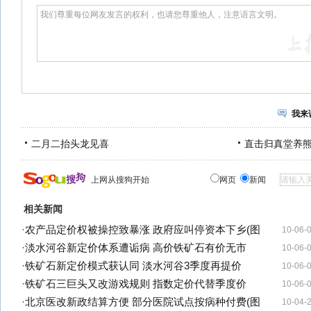
我来
二月二抬头龙见喜
直击归真堂养
上网从搜狗开始
网页
新闻
相关新闻
·
农产品定价权被操控致暴涨 政府应叫停资本下乡(图
10-06-
·
淡水河谷新定价体系遭诟病 高价铁矿石有价无市
10-06-
·
铁矿石新定价模式获认同 淡水河谷3季度再提价
10-06-
·
铁矿石三巨头又改游戏规则 指数定价代替季度价
10-06-
·
北京医改新政结算方便 部分医院试点按病种付费(图
10-04-