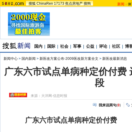
搜狐
ChinaRen
17173
焦点房地产
搜狗
新闻
-
体
国内
|
国际
|
社会
|
军事
|
公益
|
评论
|
社区
|
博
新闻中心
>
国内新闻
>
新医改方案公布-2009医改新方案全文
>
新医改最新消息
广东六市试点单病种定价付费 
段
来源：
大洋网-信息时报
我来说两句
(
0
)
广东六市试点单病种定价付费