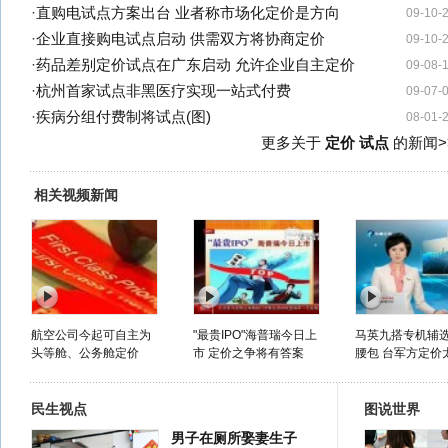
·
直购电试点方案出台 业者称市场化定价是方向
09-10-
·
企业直接购电试点启动 供需双方将协商定价
09-10-
·
药品差别定价试点在广东启动 允许企业自主定价
09-08-
·
杭州首家试点非黑医疗实现一站式付费
09-07-
·
疾病分组付费制将试点(图)
08-01-
更多关于
定价 试点
的新闻>
相关视频新闻
航空公司今起可自主为
"最贵IPO"海普瑞今日上
马英九搭专机辅
头等舱、公务舱定价
市 定价之争将有答案
腰包 台军方定价太
民生视点
图说世界
男子在厕所娶妻生子