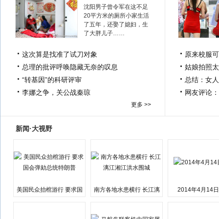
沈阳男子曾令军在这不足
20平方米的厕所小家生活
了五年，还娶了媳妇，生
了大胖儿子……
这次算是找准了试刀对象
原来校服可
总理的批评呼唤隐藏无奈的叹息
姑娘拍照太
“转基因”的科研评审
总结：女人
李娜之争，关公战秦琼
网友评论：
更多 >>
新闻·大视野
美国民众抬棺游行 要求国
南方各地水患横行 长江漓
2014年4月14
会弹劾总统特朗普
江湘江洪水围城