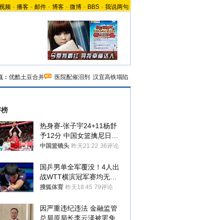
视频
-
播客
-
邮件
-
博客
-
微博
-
BBS
-
我说两句
点：
优酷土豆合并
医院配催泪剂
汉宜高铁塌陷
评榜
热身赛-张子宇24+11杨舒
予12分 中国女篮擒尼日利
亚
中国篮镜头
昨天21:22
36评论
国乒男单全军覆没！4人出
战WTT横滨冠军赛均无缘
八强
搜狐体育
昨天18:45
79评论
因严重违纪违法 金融监管
总局原局长李云泽被罢免全