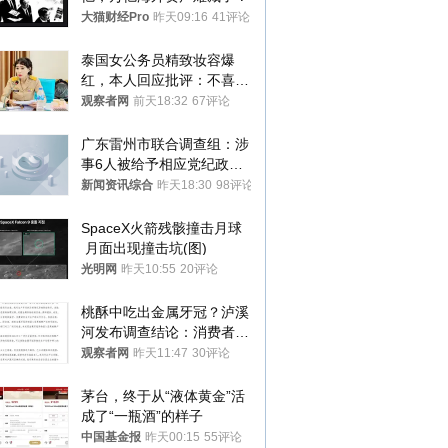
大猫财经Pro
昨天09:16
41评论
泰国女公务员精致妆容爆
红，本人回应批评：不喜欢
就别看
观察者网
前天18:32
67评论
广东雷州市联合调查组：涉
事6人被给予相应党纪政务
处分和组织处理
新闻资讯综合
昨天18:30
98评论
SpaceX火箭残骸撞击月球
 月面出现撞击坑(图)
光明网
昨天10:55
20评论
桃酥中吃出金属牙冠？泸溪
河发布调查结论：消费者已
澄清，所发视频情况不属实
观察者网
昨天11:47
30评论
茅台，终于从“液体黄金”活
成了“一瓶酒”的样子
中国基金报
昨天00:15
55评论