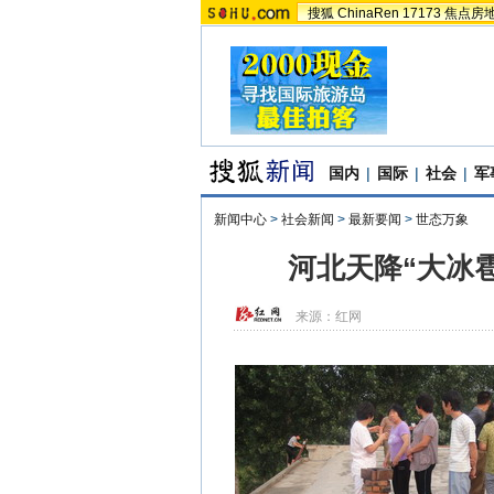
搜狐
ChinaRen
17173
焦点房
国内
|
国际
|
社会
|
军
新闻中心
>
社会新闻
>
最新要闻
>
世态万象
河北天降“大冰雹
来源：
红网