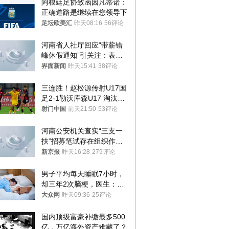
阿根廷足协致函因凡蒂诺：
正确道路是继续在您领导下
足坛欧美汇
昨天08:16
56评论
河南省人社厅回应“带薪错
峰休假通知”引关注：表述
不够准确，待修改后印发
界面新闻
昨天15:41
38评论
三连胜！赵松源传射U17国
足2-1勒沃库森U17 淘汰赛
将战河床
射门中国
前天21:50
53评论
河南公安机关查实“三支一
扶”招募笔试存在组织作弊
犯罪行为
新京报
昨天16:28
279评论
男子平均每天睡眠7小时，
却三年2次脑梗，医生：这
样睡觉更伤身
大众网
昨天09:36
25评论
国内顶级富豪补缴最多500
亿，万亿海外资产难藏了？