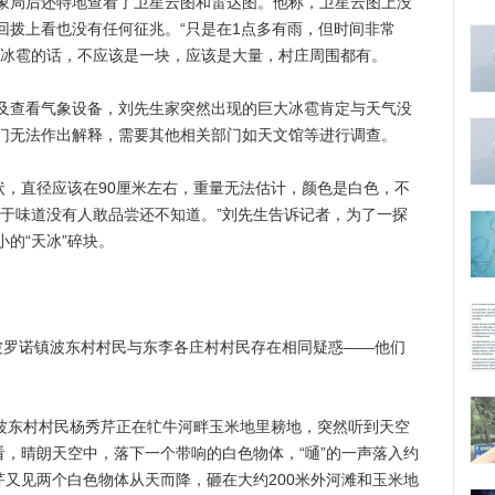
局后还特地查看了卫星云图和雷达图。他称，卫星云图上没
回拨上看也没有任何征兆。“只是在1点多有雨，但时间非常
是冰雹的话，不应该是一块，应该是大量，村庄周围都有。
查看气象设备，刘先生家突然出现的巨大冰雹肯定与天气没
门无法作出解释，需要其他相关部门如天文馆等进行调查。
，直径应该在90厘米左右，重量无法估计，颜色是白色，不
至于味道没有人敢品尝还不知道。”刘先生告诉记者，为了一探
的“天冰”碎块。
罗诺镇波东村村民与东李各庄村村民存在相同疑惑——他们
波东村村民杨秀芹正在牤牛河畔玉米地里耪地，突然听到天空
看，晴朗天空中，落下一个带响的白色物体，“嗵”的一声落入约
芹又见两个白色物体从天而降，砸在大约200米外河滩和玉米地