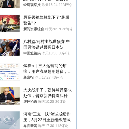
国人大代表
经济观察报
昨天16:24
113评论
最高领袖给总统下了“最后
警告”？
新闻资讯综合
昨天20:19
38评论
八村塁/河村出战世预赛 中
国男篮错过最强日本队
中国篮镜头
昨天13:58
30评论
鲸算π丨三大运营商的烦
恼：用户流量越用越多，收
入却越来越少
新京报
昨天17:27
43评论
大决战来了，朝鲜导弹部队
赴俄，普京新设特殊兵种，
76岁老将扛旗
虚怀论语
昨天10:28
26评论
河南“三支一扶”笔试成绩作
废，8月22日重新组织笔试
界面新闻
昨天17:30
118评论