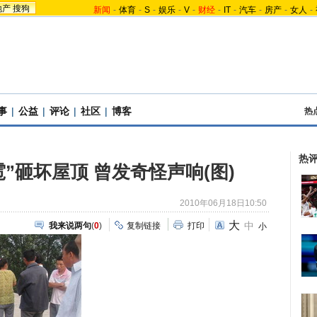
地产
搜狗
新闻
-
体育
-
S
-
娱乐
-
V
-
财经
-
IT
-
汽车
-
房产
-
女人
-
事
|
公益
|
评论
|
社区
|
博客
热
热
”砸坏屋顶 曾发奇怪声响(图)
2010年06月18日10:50
大
中
我来说两句
(
0
)
复制链接
打印
小