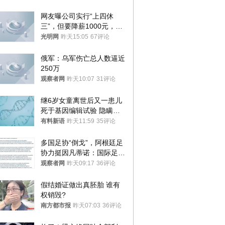
网友曝公司实行“上四休
三”，但要降薪1000元，不
接受只能辞职
光明网
昨天15:05
67评论
俄军：乌军伤亡总人数逼近
250万
观察者网
昨天10:07
31评论
继6岁女童离世后又一患儿
死于基因编辑试验 隐瞒一
年才对外披露
有料新语
昨天11:59
35评论
多国足协“倒戈”，阿根廷足
协力挺因凡蒂诺：国际足联
今后应继续在其领导下前行
观察者网
昨天09:17
36评论
假结婚证做出真胚胎 谁有
权销毁?
南方都市报
昨天07:03
36评论