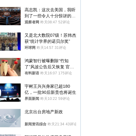
高志凯：这次去美国，我听
到了一些令人十分惊讶的消
息
观察者网
昨天08:47
52评论
又是北大数院07级！苏炜杰
获“统计学界的诺贝尔奖”
环球网
昨天14:57
31评论
鸿蒙智行被曝删除“竹知
了”风波公告后又恢复 官媒
曾力挺：劝华为要大度的，
有料新语
昨天16:07
175评论
你们适不适合？
宇树王兴兴身家已超180
亿，一批90后新贵也将诞生
界面新闻
昨天10:22
59评论
北京出台房地产新政
新闻资讯综合
昨天21:34
43评论