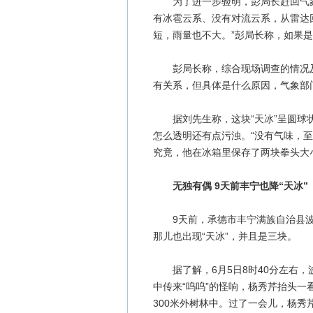
为了进一步验明，彭局长赶回气象
有冰雹云系、没有对流云系，从雷达
短，雨量也不大。”彭局长称，如果
彭局长称，综合现场调查的情况及
有关系，但具体是什么原因，气象部
据刘先生称，这块“天冰”呈圆球状
怎么透明还有点污浊。“没有气味，
究竟，他在冰箱里保存了两块拳头大小
无独有偶 9天前丰宁也降“天冰”
9天前，承德市丰宁满族自治县波
那儿也出现“天冰”，并且是三块。
据了解，6月5日8时40分左右，
中传来“呜呜”的怪响，杨秀芹抬头一
300米外树林中。过了一会儿，杨秀