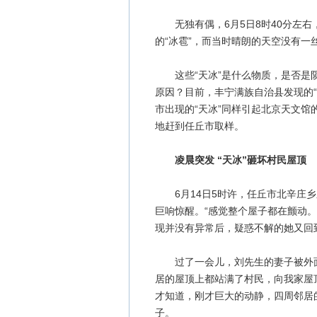
无独有偶，6月5日8时40分左右
的“冰雹”，而当时晴朗的天空没有一
这些“天冰”是什么物质，是否是陨
原因？目前，丰宁满族自治县发现的
市出现的“天冰”同样引起北京天文
地赶到任丘市取样。
凌晨突发 “天冰”砸坏村民屋顶
6月14日5时许，任丘市北辛庄乡
巨响惊醒。“感觉整个屋子都在颤动
现并没有异常后，疑惑不解的她又回
过了一会儿，刘先生的妻子被外面
居的屋顶上都站满了村民，向我家屋
才知道，刚才巨大的动静，四周邻居
子。