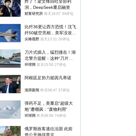
炸了！梁文锋回吐全部利
润，DeepSeek重启融资
财富研究所
前天16:07
34评论
比歼36更让西方恐慌！沈飞
歼50破空亮相，美军没攻克
的技术被拿下
尖锋视野
前天13:31
26评论
刀片式插入，猛烈撞击！湖
北警方提醒：这种“刀片超
车”，太危险了
环球网
前天15:50
27评论
阿根廷足协力挺因凡蒂诺
澎湃新闻
昨天08:47
37评论
弹药不足，美重启“超级大
炮”遭嘲讽：“废物利用”
环球网
昨天06:56
74评论
俄罗斯政客逃往法国 此前
曾公开挑战普京