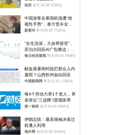
知世
前天18:38
97评论
中国游客在泰国机场遭“歧
视性手势”，泰方责令全面
调查，对责任人采取最严厉
新黄河
昨天09:00
75评论
处分
“女生洗澡，大叔帮搓背”，
苏泊尔回应AI广告擦边：视
频全下架，已强化内容管理
每日经济新闻
昨天00:04
38评论
与审核
献血屋暴雨时阻拦群众入内
避雨？山西忻州血站回应
中国新闻网
昨天11:01
23评论
每4个劳动力养1个老人，养
老床位“三连降”|晋观医养
第一财经
前天19:48
66评论
伊朗总统：最高领袖决策过
程遭人利用
海外网
前天15:09
94评论