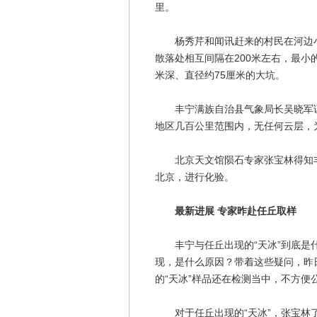
里。
杨秀芹和闻讯赶来的村民在河边小树
散落处相互间隔在200米左右，最小
米深、直径约75厘米的大坑。
丰宁满族自治县气象局长吴晓军证实
地区几百公里范围内，无任何云层，
北京天文馆陨石专家张宝林得知丰宁
北京，进行化验。
最新进展 专家昨赴任丘取样
丰宁与任丘出现的“天冰”到底是什
现，是什么原因？带着这些疑问，昨
的“天冰”样品还在检测当中，不方
对于任丘出现的“天冰”，张宝林了