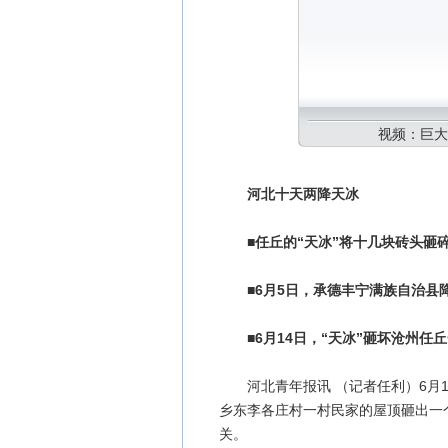
视频：巨大
河北十天两降天冰
■任丘的“天冰”将十几块砖头砸
■6月5日，承德丰宁满族自治县降
■6月14日，“天冰”砸坏沧州任
河北青年报讯 （记者任利）6月14
乡东李各庄村一村民家的屋顶砸出一
关。