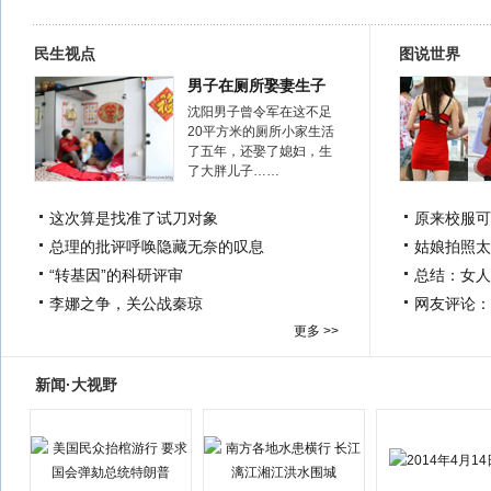
民生视点
图说世界
男子在厕所娶妻生子
沈阳男子曾令军在这不足
20平方米的厕所小家生活
了五年，还娶了媳妇，生
了大胖儿子……
这次算是找准了试刀对象
原来校服可
总理的批评呼唤隐藏无奈的叹息
姑娘拍照太
“转基因”的科研评审
总结：女人
李娜之争，关公战秦琼
网友评论：
更多 >>
新闻·大视野