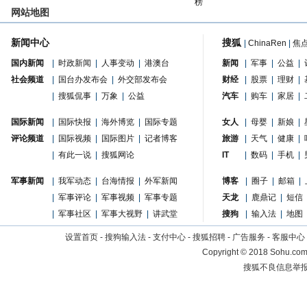
榜
网站地图
新闻中心
搜狐
|
ChinaRen
|
焦
国内新闻
|
时政新闻
|
人事变动
|
港澳台
新闻
|
军事
|
公益
|
社会频道
|
国台办发布会
|
外交部发布会
财经
|
股票
|
理财
|
|
搜狐侃事
|
万象
|
公益
汽车
|
购车
|
家居
|
国际新闻
|
国际快报
|
海外博览
|
国际专题
女人
|
母婴
|
新娘
|
评论频道
|
国际视频
|
国际图片
|
记者博客
旅游
|
天气
|
健康
|
|
有此一说
|
搜狐网论
IT
|
数码
|
手机
|
军事新闻
|
我军动态
|
台海情报
|
外军新闻
博客
|
圈子
|
邮箱
|
|
军事评论
|
军事视频
|
军事专题
天龙
|
鹿鼎记
|
短信
|
军事社区
|
军事大视野
|
讲武堂
搜狗
|
输入法
|
地图
设置首页
-
搜狗输入法
-
支付中心
-
搜狐招聘
-
广告服务
-
客服中心
Copyright
©
2018 Sohu.com 
搜狐不良信息举