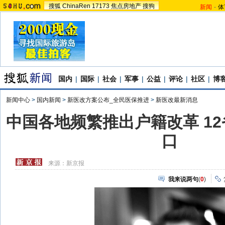
搜狐
ChinaRen
17173
焦点房地产
搜狗
新闻
-
体
国内
|
国际
|
社会
|
军事
|
公益
|
评论
|
社区
|
博
新闻中心
>
国内新闻
>
新医改方案公布_全民医保推进
>
新医改最新消息
中国各地频繁推出户籍改革 1
口
来源：
新京报
我来说两句
(
0
)