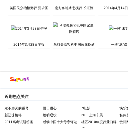
美国民众抬棺游行 要求国
南方各地水患横行 长江漓
2014年4月14
会弹劾总统特朗普
江湘江洪水围城
2014年3月28日午报
马航失联客机中国家属换酒
一段“沫”路
店
近期热点关注
永不磨灭的番号
夏日甜心
7电影
快乐
新还珠格格
姚明退役
2011上海车展
私募
2011高考试题答案
感动中国十大母亲评选
社区2010年度行业口碑
贵州