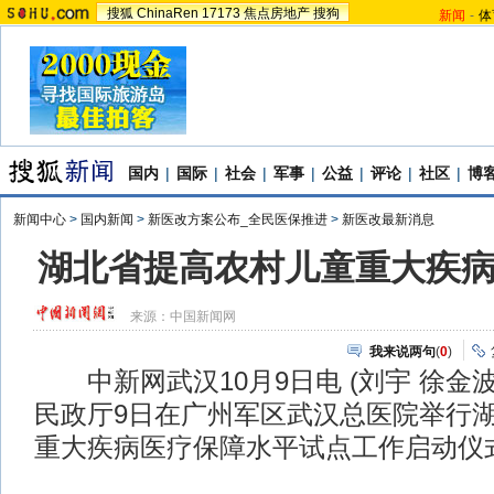
搜狐
ChinaRen
17173
焦点房地产
搜狗
新闻
-
体
国内
|
国际
|
社会
|
军事
|
公益
|
评论
|
社区
|
博
新闻中心
>
国内新闻
>
新医改方案公布_全民医保推进
>
新医改最新消息
湖北省提高农村儿童重大疾
来源：
中国新闻网
我来说两句
(
0
)
中新网武汉10月9日电 (刘宇 徐金
民政厅9日在广州军区武汉总医院举行
重大疾病医疗保障水平试点工作启动仪