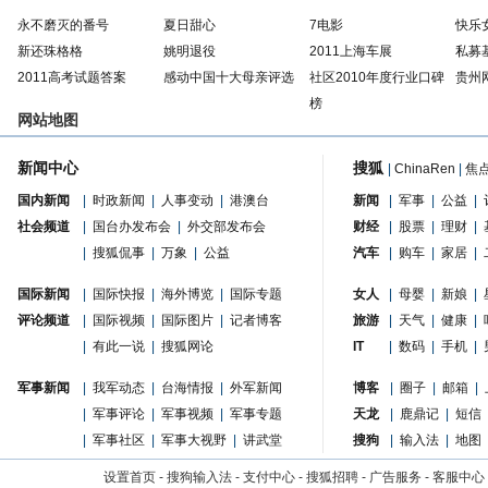
永不磨灭的番号
夏日甜心
7电影
快乐
新还珠格格
姚明退役
2011上海车展
私募
2011高考试题答案
感动中国十大母亲评选
社区2010年度行业口碑
贵州
榜
网站地图
新闻中心
搜狐
|
ChinaRen
|
焦
国内新闻
|
时政新闻
|
人事变动
|
港澳台
新闻
|
军事
|
公益
|
社会频道
|
国台办发布会
|
外交部发布会
财经
|
股票
|
理财
|
|
搜狐侃事
|
万象
|
公益
汽车
|
购车
|
家居
|
国际新闻
|
国际快报
|
海外博览
|
国际专题
女人
|
母婴
|
新娘
|
评论频道
|
国际视频
|
国际图片
|
记者博客
旅游
|
天气
|
健康
|
|
有此一说
|
搜狐网论
IT
|
数码
|
手机
|
军事新闻
|
我军动态
|
台海情报
|
外军新闻
博客
|
圈子
|
邮箱
|
|
军事评论
|
军事视频
|
军事专题
天龙
|
鹿鼎记
|
短信
|
军事社区
|
军事大视野
|
讲武堂
搜狗
|
输入法
|
地图
设置首页
-
搜狗输入法
-
支付中心
-
搜狐招聘
-
广告服务
-
客服中心