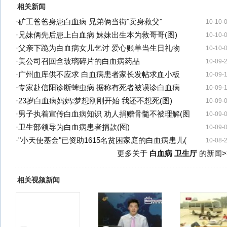
相关新闻
·
矿工爸爸身患白血病 兄弟俩当街"卖身救父"
10-10-
·
兄妹俩先后患上白血病 妹妹出生本为救哥哥(图)
10-10-
·
父亲下跪为白血病女儿乞讨 爱心账单当生日礼物
10-10-
·
美公司召回含玻璃碎片的白血病药品
10-09-
·
广州血库供不应求 白血病患者家长发帖求血小板
10-09-
·
专家赴信阳诊断蜱虫病 据称有死者被误诊白血病
10-09-
·
23岁白血病妈妈:梦想刚刚开始 我还不想死(图)
10-09-
·
男子执着宣传白血病知识 劝人捐赠骨髓不被理解(图
10-09-
·
卫生部领导为白血病患者捐款(图)
10-09-
·
"小天使基金"已资助1615名贫困家庭的白血病患儿(
10-08-
更多关于
白血病 卫生厅
的新闻>
相关视频新闻