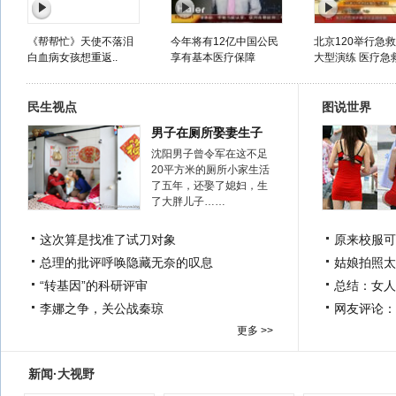
《帮帮忙》天使不落泪
今年将有12亿中国公民
北京120举行急
白血病女孩想重返..
享有基本医疗保障
大型演练 医疗急
民生视点
图说世界
男子在厕所娶妻生子
沈阳男子曾令军在这不足
20平方米的厕所小家生活
了五年，还娶了媳妇，生
了大胖儿子……
这次算是找准了试刀对象
原来校服可
总理的批评呼唤隐藏无奈的叹息
姑娘拍照太
“转基因”的科研评审
总结：女人
李娜之争，关公战秦琼
网友评论：
更多 >>
新闻·大视野