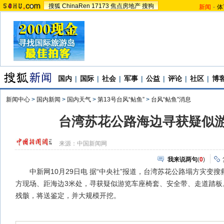
搜狐
ChinaRen
17173
焦点房地产
搜狗
新闻
-
体
国内
|
国际
|
社会
|
军事
|
公益
|
评论
|
社区
|
博
新闻中心
>
国内新闻
>
国内天气
>
第13号台风“鲇鱼”
>
台风“鲇鱼”消息
台湾苏花公路海边寻获疑似
来源：
中国新闻网
我来说两句
(
0
)
中新网10月29日电 据“中央社”报道，台湾苏花公路塌方灾变搜救2
方现场、距海边3米处，寻获疑似游览车座椅套、安全带、走道踏板
残骸，将送鉴定，并大规模开挖。