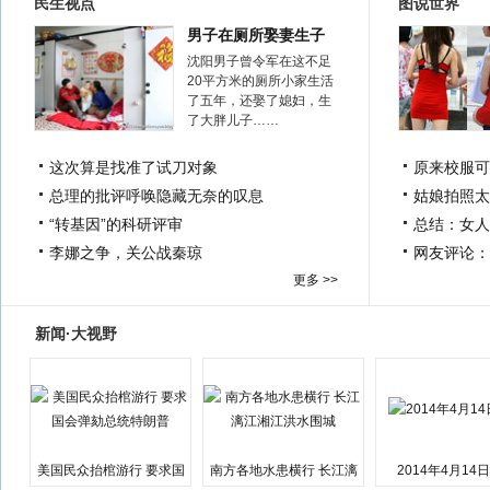
民生视点
图说世界
男子在厕所娶妻生子
沈阳男子曾令军在这不足
20平方米的厕所小家生活
了五年，还娶了媳妇，生
了大胖儿子……
这次算是找准了试刀对象
原来校服可
总理的批评呼唤隐藏无奈的叹息
姑娘拍照太
“转基因”的科研评审
总结：女人
李娜之争，关公战秦琼
网友评论：
更多 >>
新闻·大视野
美国民众抬棺游行 要求国
南方各地水患横行 长江漓
2014年4月14