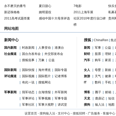
永不磨灭的番号
夏日甜心
7电影
快乐
新还珠格格
姚明退役
2011上海车展
私募
2011高考试题答案
感动中国十大母亲评选
社区2010年度行业口碑
贵州
榜
网站地图
新闻中心
搜狐
|
ChinaRen
|
焦
国内新闻
|
时政新闻
|
人事变动
|
港澳台
新闻
|
军事
|
公益
|
社会频道
|
国台办发布会
|
外交部发布会
财经
|
股票
|
理财
|
|
搜狐侃事
|
万象
|
公益
汽车
|
购车
|
家居
|
国际新闻
|
国际快报
|
海外博览
|
国际专题
女人
|
母婴
|
新娘
|
评论频道
|
国际视频
|
国际图片
|
记者博客
旅游
|
天气
|
健康
|
|
有此一说
|
搜狐网论
IT
|
数码
|
手机
|
军事新闻
|
我军动态
|
台海情报
|
外军新闻
博客
|
圈子
|
邮箱
|
|
军事评论
|
军事视频
|
军事专题
天龙
|
鹿鼎记
|
短信
|
军事社区
|
军事大视野
|
讲武堂
搜狗
|
输入法
|
地图
设置首页
-
搜狗输入法
-
支付中心
-
搜狐招聘
-
广告服务
-
客服中心