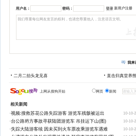
新用户注册
用户名：
密码：
我来
二月二抬头龙见喜
直击归真堂养
上网从搜狗开始
网页
新闻
相关新闻
·
视频:搜救苏花公路失踪游客 游览车残骸被运出
10-10-
·
台公路坍方事故寻获陆团游览车 吊挂运下山(图)
10-10-
·
失踪大陆游客续 因未买到火车票改乘游览车遇难
10-10-