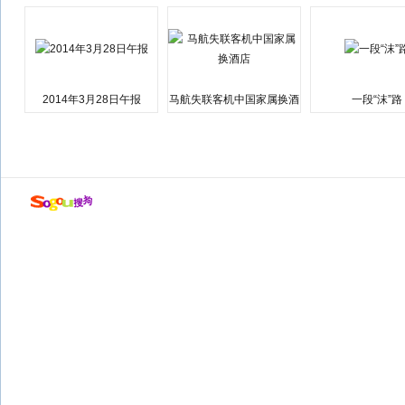
会弹劾总统特朗普
江湘江洪水围城
2014年3月28日午报
马航失联客机中国家属换酒
一段“沫”路
店