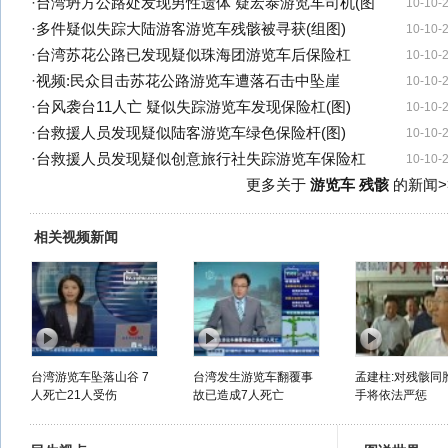
·
台湾坍方公路处发现男性遗体 疑宏泰游览车司机(图
10-10-
·
多件疑似失踪大陆游客游览车残骸被寻获(组图)
10-10-
·
台湾苏花公路已发现疑似珠海团游览车后保险杠
10-10-
·
视频:民众目击苏花公路游览车遭落石击中坠崖
10-10-
·
台风袭台11人亡 疑似失踪游览车发现保险杠(图)
10-10-
·
台救援人员发现疑似陆客游览车绿色保险杆(图)
10-10-
·
台救援人员发现疑似创意旅行社失踪游览车保险杠
10-10-
更多关于
游览车 残骸
的新闻>
相关视频新闻
台湾游览车坠落山谷 7
台湾发生游览车翻覆事
孟建柱:对残骸同
人死亡21人受伤
故已造成7人死亡
手将依法严惩