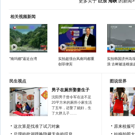
更多关于
巨浪 海峡
的新闻>
相关视频新闻
"南玛都"逼近台湾
实拍超强台风南玛都重
实拍韩国济州岛现
创菲律宾
浪 古树被连根拔起
民生视点
图说世界
男子在厕所娶妻生子
沈阳男子曾令军在这不足
20平方米的厕所小家生活
了五年，还娶了媳妇，生
了大胖儿子……
这次算是找准了试刀对象
原来校服可
总理的批评呼唤隐藏无奈的叹息
姑娘拍照太