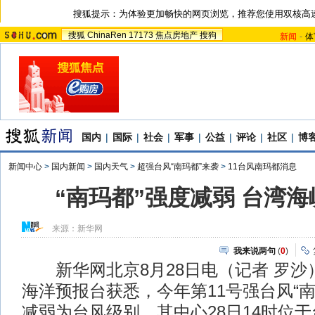
搜狐提示：为体验更加畅快的网页浏览，推荐您使用双核高
搜狐
ChinaRen
17173
焦点房地产
搜狗
新闻
-
体
国内
|
国际
|
社会
|
军事
|
公益
|
评论
|
社区
|
博
新闻中心
>
国内新闻
>
国内天气
>
超强台风“南玛都”来袭
>
11台风南玛都消息
“南玛都”强度减弱 台湾
来源：
新华网
我来说两句
(
0
)
新华网北京8月28日电（记者 罗沙）
海洋预报台获悉，今年第11号强台风“南
减弱为台风级别，其中心28日14时位