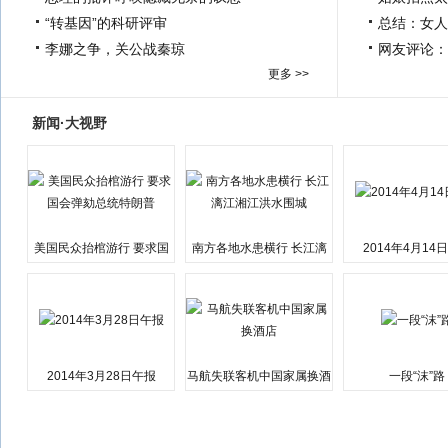
“转基因”的科研评审
总结：女人
李娜之争，关公战秦琼
网友评论：
更多 >>
新闻·大视野
美国民众抬棺游行 要求国
南方各地水患横行 长江漓
2014年4月14
会弹劾总统特朗普
江湘江洪水围城
2014年3月28日午报
马航失联客机中国家属换酒
一段“沫”路
店