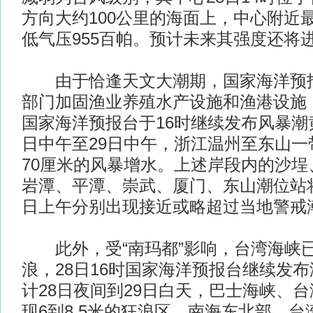
方向大约100公里的海面上，中心附近最
低气压955百帕。预计未来其强度还将
由于恰逢天文大潮期，国家海洋预报
部门加固渔业养殖水产设施和渔港设施
国家海洋预报台于16时继续发布风暴潮
日中午至29日中午，浙江温州至东山一
70厘米的风暴增水。上述岸段内的沙埕
岩潭、平潭、崇武、厦门、东山潮位站将
日上午分别出现接近或略超过当地警戒
此外，受“南玛都”影响，台湾海峡已
浪，28日16时国家海洋预报台继续发
计28日夜间到29日白天，巴士海峡、
现6到8.5米的狂浪区，南海东北部、台