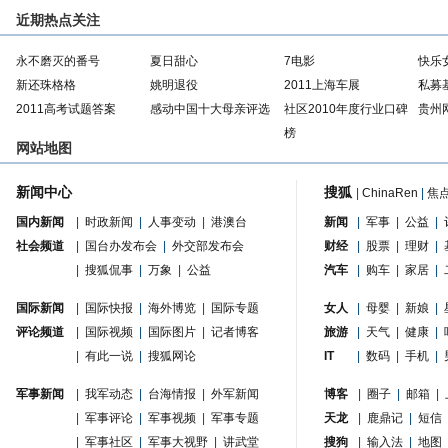
近期热点关注
永不磨灭的番号
夏日甜心
7电影
快乐
新还珠格格
姚明退役
2011上海车展
私募
2011高考试题答案
感动中国十大母亲评选
社区2010年度行业口碑
贵州
榜
网站地图
新闻中心
搜狐
|
ChinaRen
|
焦
国内新闻
|
时政新闻
|
人事变动
|
港澳台
新闻
|
军事
|
公益
|
社会频道
|
国台办发布会
|
外交部发布会
财经
|
股票
|
理财
|
|
搜狐侃事
|
万象
|
公益
汽车
|
购车
|
家居
|
国际新闻
|
国际快报
|
海外博览
|
国际专题
女人
|
母婴
|
新娘
|
评论频道
|
国际视频
|
国际图片
|
记者博客
旅游
|
天气
|
健康
|
|
有此一说
|
搜狐网论
IT
|
数码
|
手机
|
军事新闻
|
我军动态
|
台海情报
|
外军新闻
博客
|
圈子
|
邮箱
|
|
军事评论
|
军事视频
|
军事专题
天龙
|
鹿鼎记
|
短信
|
军事社区
|
军事大视野
|
讲武堂
搜狗
|
输入法
|
地图