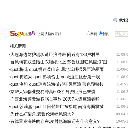
我来
上网从搜狗开始
网页
新闻
相关新闻
·
大连海边防护堤坝遭巨浪冲击 附近有130户村民
11-08-
·
台风梅花或登陆山东继续北上 苏鲁辽迎狂风巨浪(图
11-08-
·
quot;梅花 quot;提速袭山东 局地或现强风巨浪暴雨
11-08-
·
quot;梅超风 quot;影响岱山 quot;浙江抗台第一坝
11-08-
·
quot;洛坦 quot;琼粤沿海掀起狂风巨浪 蓝色预警拉
11-07-
·
京沪大宗物业交易冲高600亿 外资巨浪已来袭
11-06-
·
广西北海频发游客溺亡事故 20天7人遭巨浪吞噬
11-06-
·
quot;莎莉嘉 quot;11日登陆广东福建 南海海面将掀
11-06-
·
为什么好望角,麦哲伦海峡风浪大?
09-04-
·
有德雷克海峡的存在,麦哲伦海峡还有什么意义?
10-05-