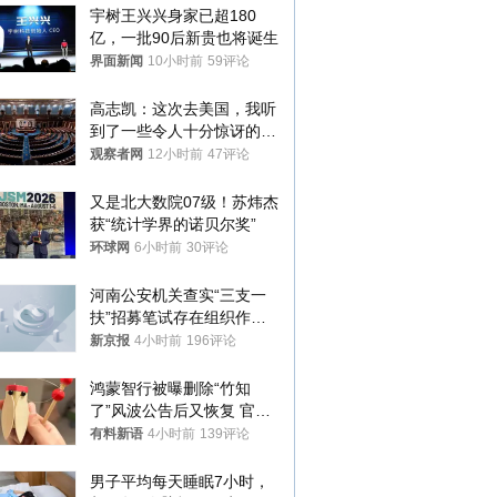
宇树王兴兴身家已超180
亿，一批90后新贵也将诞生
界面新闻
10小时前
59评论
高志凯：这次去美国，我听
到了一些令人十分惊讶的消
息
观察者网
12小时前
47评论
又是北大数院07级！苏炜杰
获“统计学界的诺贝尔奖”
环球网
6小时前
30评论
河南公安机关查实“三支一
扶”招募笔试存在组织作弊
犯罪行为
新京报
4小时前
196评论
鸿蒙智行被曝删除“竹知
了”风波公告后又恢复 官媒
曾力挺：劝华为要大度的，
有料新语
4小时前
139评论
你们适不适合？
男子平均每天睡眠7小时，