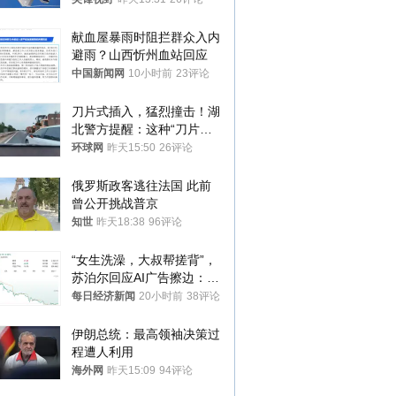
献血屋暴雨时阻拦群众入内
避雨？山西忻州血站回应
中国新闻网
10小时前
23评论
刀片式插入，猛烈撞击！湖
北警方提醒：这种“刀片超
车”，太危险了
环球网
昨天15:50
26评论
俄罗斯政客逃往法国 此前
曾公开挑战普京
知世
昨天18:38
96评论
“女生洗澡，大叔帮搓背”，
苏泊尔回应AI广告擦边：视
频全下架，已强化内容管理
每日经济新闻
20小时前
38评论
与审核
伊朗总统：最高领袖决策过
程遭人利用
海外网
昨天15:09
94评论