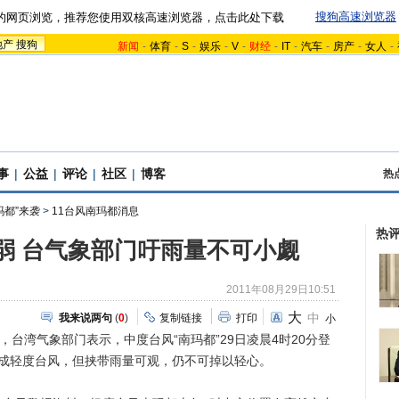
搜狗高速浏览器
的网页浏览，推荐您使用双核高速浏览器，点击此处下载
地产
搜狗
新闻
-
体育
-
S
-
娱乐
-
V
-
财经
-
IT
-
汽车
-
房产
-
女人
-
事
|
公益
|
评论
|
社区
|
博客
热
玛都”来袭
>
11台风南玛都消息
热
减弱 台气象部门吁雨量不可小觑
2011年08月29日10:51
大
中
我来说两句
(
0
)
复制链接
打印
小
，台湾气象部门表示，中度台风“南玛都”29日凌晨4时20分登
成轻度台风，但挟带雨量可观，仍不可掉以轻心。