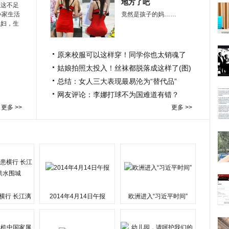
地方了吧
在这不足
小家生活
竟然是孩子的妈……
媳妇，生
原来校服可以这样穿！同学你也太销魂了
姑娘拍照太投入！丝袜都脱落成这样了(图)
总结：女人三大表现最易沦为“替代品”
网友评论：李娜打球不为国难道有错？
更多 >>
更多 >>
横行 长江漓
2014年4月14日午报
欧洲进入“习近平时间”
水围城