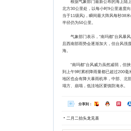
根据气象部门最新公布的海上陆上台
北方30公里处，以每小时9公里速度
当于11级风)，瞬间最大阵风每秒38米
半径仍为50公里。
气象部门表示，“南玛都”台风暴风
且西南部雨势会逐渐加大，但台风强度
海。
“南玛都”台风威力虽然减弱，但挟
到上午9时累积降雨量都已超过200
地区也会有降大暴雨机率，中部、北
塌方、崩塌，低洼地区要慎防淹水。
分享到：
二月二抬头龙见喜