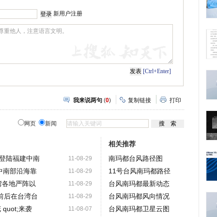
新用户注册
[Ctrl+Enter]
我来说两句
(
0
)
复制链接
打印
网页
新闻
相关推荐
正面登陆福建中南
南玛都台风路径图
11-08-29
省中南部沿海靠
11号台风南玛都路径
11-08-29
 台湾各地严阵以
台风南玛都最新动态
11-08-29
5分前后在台湾台
台风南玛都风向情况
11-08-29
quot;来袭
台风南玛都卫星云图
11-08-07