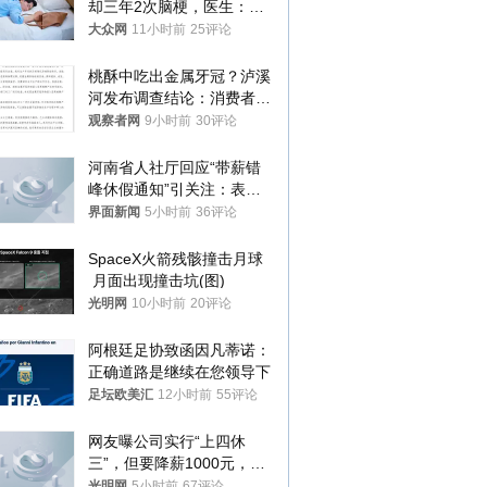
却三年2次脑梗，医生：这
样睡觉更伤身
大众网
11小时前
25评论
桃酥中吃出金属牙冠？泸溪
河发布调查结论：消费者已
澄清，所发视频情况不属实
观察者网
9小时前
30评论
河南省人社厅回应“带薪错
峰休假通知”引关注：表述
不够准确，待修改后印发
界面新闻
5小时前
36评论
SpaceX火箭残骸撞击月球
 月面出现撞击坑(图)
光明网
10小时前
20评论
阿根廷足协致函因凡蒂诺：
正确道路是继续在您领导下
足坛欧美汇
12小时前
55评论
网友曝公司实行“上四休
三”，但要降薪1000元，不
接受只能辞职
光明网
5小时前
67评论