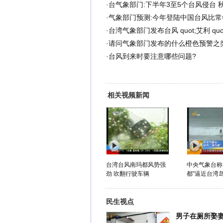
·
台气象部门:下半年3至5个台风侵台 
·
气象部门预测:今年登陆中国台风比常
·
台湾气象部门发布台风 quot;艾利 qu
·
请问气象部门发布的什么橙色预警之
·
台风到来时要注意哪些问题?
相关视频新闻
台湾台风南玛都风势强
中央气象台称
劲 吹翻行驶车辆
都"逼近台湾
民生视点
男子在厕所娶