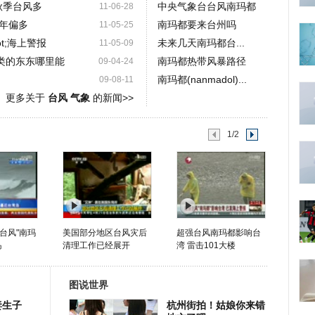
秋季台风多
中央气象台台风南玛都
11-06-28
年偏多
南玛都要来台州吗
11-05-25
ot;海上警报
未来几天南玛都台...
11-05-09
类的东东哪里能
南玛都热带风暴路径
09-04-24
南玛都(nanmadol)...
09-08-11
更多关于
台风 气象
的新闻>>
1/2
台风"南玛
美国部分地区台风灾后
超强台风南玛都影响台
岛
清理工作已经展开
湾 雷击101大楼
图说世界
妻生子
杭州街拍！姑娘你来错