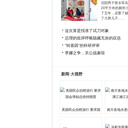
沈阳男子曾令军
20平方米的厕所
了五年，还娶了
了大胖儿子……
这次算是找准了试刀对象
总理的批评呼唤隐藏无奈的叹息
“转基因”的科研评审
李娜之争，关公战秦琼
新闻·大视野
美国民众抬棺游行 要求国
南方各地水患
会弹劾总统特朗普
江湘江洪