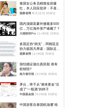
泰国女公务员精致妆容爆
红，本人回应批评：不喜欢
就别看
观察者网
昨天18:32
65评论
国内顶级富豪补缴最多500
亿，万亿海外资产难藏了？
大猫财经Pro
11小时前
32评论
多国足协“倒戈”，阿根廷足
协力挺因凡蒂诺：国际足联
今后应继续在其领导下前行
观察者网
11小时前
35评论
假结婚证做出真胚胎 谁有
权销毁?
南方都市报
13小时前
36评论
茅台，终于从“液体黄金”活
成了“一瓶酒”的样子
中国基金报
20小时前
53评论
中国游客在泰国机场遭“歧