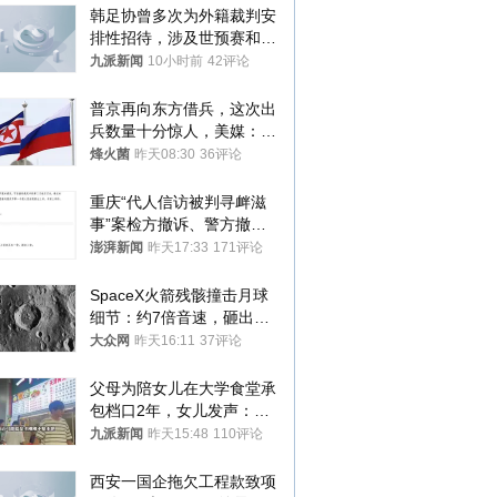
韩足协曾多次为外籍裁判安
排性招待，涉及世预赛和奥
预赛，韩足协回应
九派新闻
10小时前
42评论
普京再向东方借兵，这次出
兵数量十分惊人，美媒：俄
朝要动真格？
烽火菌
昨天08:30
36评论
重庆“代人信访被判寻衅滋
事”案检方撤诉、警方撤
案，两被告人获国赔
澎湃新闻
昨天17:33
171评论
SpaceX火箭残骸撞击月球
细节：约7倍音速，砸出直
径约30米撞击坑
大众网
昨天16:11
37评论
父母为陪女儿在大学食堂承
包档口2年，女儿发声：初
衷是为了陪伴，毕业后将不
九派新闻
昨天15:48
110评论
再营业
西安一国企拖欠工程款致项