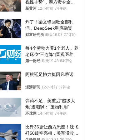
视性手势”，泰方责令全面
调查，对责任人采取最严厉
新黄河
12小时前
74评论
处分
炸了！梁文锋回吐全部利
润，DeepSeek重启融资
财富研究所
昨天16:07
27评论
每4个劳动力养1个老人，养
老床位“三连降”|晋观医养
第一财经
昨天19:48
64评论
阿根廷足协力挺因凡蒂诺
澎湃新闻
12小时前
37评论
弹药不足，美重启“超级大
炮”遭嘲讽：“废物利用”
环球网
14小时前
74评论
比歼36更让西方恐慌！沈飞
歼50破空亮相，美军没攻克
的技术被拿下
尖锋视野
昨天13:31
26评论