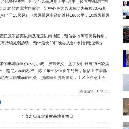
风警报资料，轻度台风南玛都上午8时中心位置在高雄市东
向北北西转西北方向前进，近中心最大风速减弱为每秒30米(相
(相当于13级风)，7级风暴风半径仍维持180公里，10级风暴风
圈已笼罩苗栗以南及花莲以南地区，预估各地风雨仍将持续，
有持续减弱趋势，预计最快29日晚会从台中到台南沿海出
带的丰沛雨量仍不可小觑，屏东来义、垦丁及牡丹自29日凌晨
毫米，超过大暴雨标准。除了东部及恒春半岛外，预估上午南部
部也有大雨或暴雨机会，提醒民众提高警觉，山区应注意土石
(责任编辑：UN015)
直击归真堂养熊基地开放日