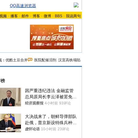
QQ高速浏览器
视频
-
播客
-
邮件
-
博客
-
微博
-
BBS
-
我说两句
点：
优酷土豆合并
医院配催泪剂
汉宜高铁塌陷
评榜
因严重违纪违法 金融监管
总局原局长李云泽被罢免全
国人大代表
经济观察报
4小时前
93评论
大决战来了，朝鲜导弹部队
赴俄，普京新设特殊兵种，
76岁老将扛旗
虚怀论语
10小时前
23评论