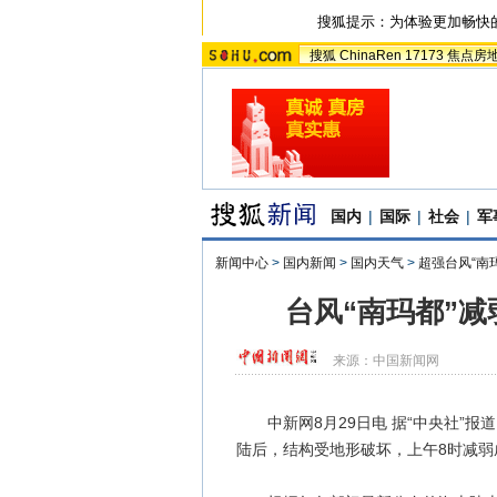
搜狐提示：为体验更加畅快
搜狐
ChinaRen
17173
焦点房
国内
|
国际
|
社会
|
军
新闻中心
>
国内新闻
>
国内天气
>
超强台风“南
台风“南玛都”
来源：
中国新闻网
中新网8月29日电 据“中央社”报道
陆后，结构受地形破坏，上午8时减弱