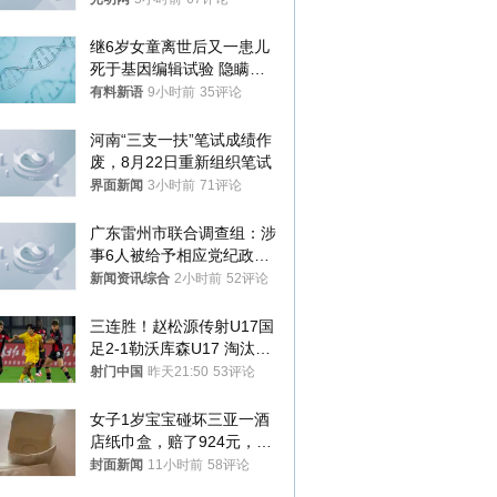
继6岁女童离世后又一患儿
死于基因编辑试验 隐瞒一
年才对外披露
有料新语
9小时前
35评论
河南“三支一扶”笔试成绩作
废，8月22日重新组织笔试
界面新闻
3小时前
71评论
广东雷州市联合调查组：涉
事6人被给予相应党纪政务
处分和组织处理
新闻资讯综合
2小时前
52评论
三连胜！赵松源传射U17国
足2-1勒沃库森U17 淘汰赛
将战河床
射门中国
昨天21:50
53评论
女子1岁宝宝碰坏三亚一酒
店纸巾盒，赔了924元，发
帖吐槽后酒店退还一半的
封面新闻
11小时前
58评论
钱，当地市监局回应