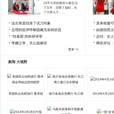
20平方米的厕所小家生活
了五年，还娶了媳妇，生
了大胖儿子……
这次算是找准了试刀对象
原来校服可
总理的批评呼唤隐藏无奈的叹息
姑娘拍照太
“转基因”的科研评审
总结：女人
李娜之争，关公战秦琼
网友评论：
更多 >>
新闻·大视野
美国民众抬棺游行 要求国
南方各地水患横行 长江漓
2014年4月14
会弹劾总统特朗普
江湘江洪水围城