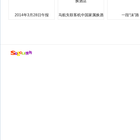
2014年3月28日午报
马航失联客机中国家属换酒
一段“沫”路
店