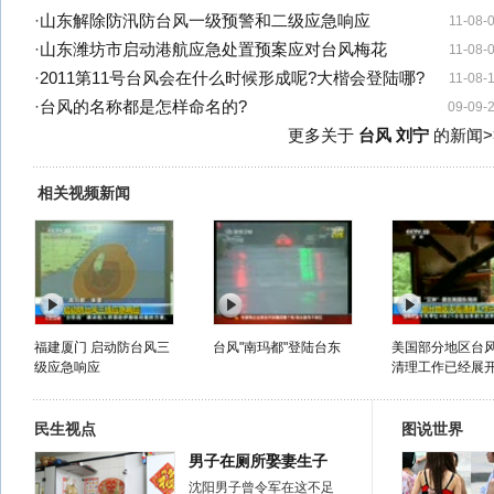
·
山东解除防汛防台风一级预警和二级应急响应
11-08-
·
山东潍坊市启动港航应急处置预案应对台风梅花
11-08-
·
2011第11号台风会在什么时候形成呢?大楷会登陆哪?
11-08-
·
台风的名称都是怎样命名的?
09-09-
更多关于
台风 刘宁
的新闻>
相关视频新闻
福建厦门 启动防台风三
台风"南玛都"登陆台东
美国部分地区台
级应急响应
清理工作已经展
民生视点
图说世界
男子在厕所娶妻生子
沈阳男子曾令军在这不足