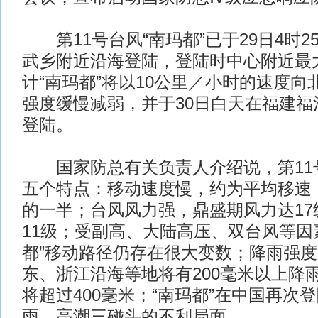
第11号台风“南玛都”已于29日4时2
武乡附近沿海登陆，登陆时中心附近最大
计“南玛都”将以10公里／小时的速度
强度缓慢减弱，并于30日白天在福建福
登陆。
国家防总有关负责人介绍说，第11号
五个特点：移动速度慢，约为平均移速（
的一半；台风风力强，鼎盛期风力达17
11级；受副高、大陆高压、双台风等因
都”移动路径仍存在很大变数；降雨强
东、浙江沿海等地将有200毫米以上降
将超过400毫米；“南玛都”在中国再次
雨、高潮三碰头的不利局面。