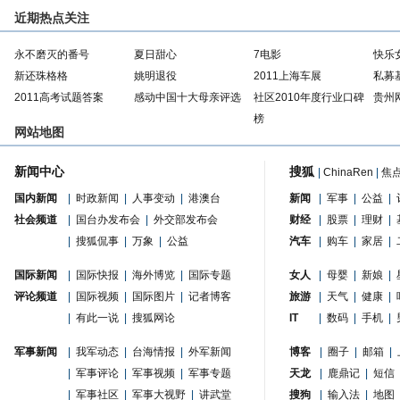
近期热点关注
永不磨灭的番号
夏日甜心
7电影
快乐
新还珠格格
姚明退役
2011上海车展
私募
2011高考试题答案
感动中国十大母亲评选
社区2010年度行业口碑
贵州
榜
网站地图
新闻中心
搜狐
|
ChinaRen
|
焦
国内新闻
|
时政新闻
|
人事变动
|
港澳台
新闻
|
军事
|
公益
|
社会频道
|
国台办发布会
|
外交部发布会
财经
|
股票
|
理财
|
|
搜狐侃事
|
万象
|
公益
汽车
|
购车
|
家居
|
国际新闻
|
国际快报
|
海外博览
|
国际专题
女人
|
母婴
|
新娘
|
评论频道
|
国际视频
|
国际图片
|
记者博客
旅游
|
天气
|
健康
|
|
有此一说
|
搜狐网论
IT
|
数码
|
手机
|
军事新闻
|
我军动态
|
台海情报
|
外军新闻
博客
|
圈子
|
邮箱
|
|
军事评论
|
军事视频
|
军事专题
天龙
|
鹿鼎记
|
短信
|
军事社区
|
军事大视野
|
讲武堂
搜狗
|
输入法
|
地图