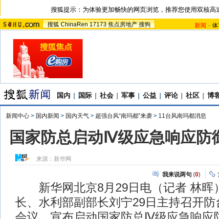
搜狐提示：为体验更加畅快的网页浏览，推荐您使用双核高
搜狐
ChinaRen
17173
焦点房地产
搜狗
新闻
-
体
国内
|
国际
|
社会
|
军事
|
公益
|
评论
|
社区
|
博
新闻中心
>
国内新闻
>
国内天气
>
超强台风“南玛都”来袭
>
11台风南玛都消息
国家防总启动Ⅳ级应急响应防御
来源：
新华网
我来说两句
(
0
)
新华网北京8月29日电（记者 林晖
长、水利部副部长刘宁29日主持召开防
会议，宣布启动国家防总Ⅳ级应急响应防