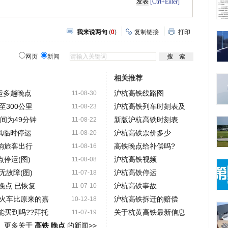
[Ctrl+Enter]
我来说两句
(
0
)
复制链接
打印
网页
新闻
相关推荐
运多趟晚点
沪杭高铁线路图
11-08-30
300公里
沪杭高铁列车时刻表及
11-08-23
间为49分钟
新版沪杭高铁时刻表
11-08-22
风临时停运
沪杭高铁票价多少
11-08-20
响旅客出行
高铁晚点给补偿吗?
11-08-16
停运(图)
沪杭高铁视频
11-08-08
故障(图)
沪杭高铁停运
11-07-18
晚点 已恢复
沪杭高铁事故
11-07-10
的火车比原来的嘉
沪杭高铁拆迁的赔偿
10-12-18
能买到吗??拜托
关于杭黄高铁最新信息
11-07-19
更多关于
高铁 晚点
的新闻>>