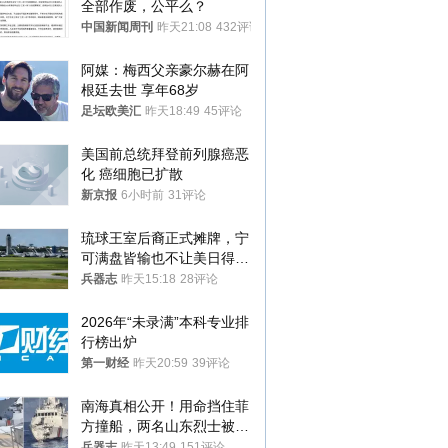
全部作废，公平么？
中国新闻周刊
昨天21:08
432评论
阿媒：梅西父亲豪尔赫在阿
根廷去世 享年68岁
足坛欧美汇
昨天18:49
45评论
美国前总统拜登前列腺癌恶
化 癌细胞已扩散
新京报
6小时前
31评论
琉球王室后裔正式摊牌，宁
可满盘皆输也不让美日得
逞，中国成关键
兵器志
昨天15:18
28评论
2026年“未录满”本科专业排
行榜出炉
第一财经
昨天20:59
39评论
南海真相公开！用命挡住菲
方撞船，两名山东烈士被授
武警最高荣誉
兵器志
昨天13:49
151评论