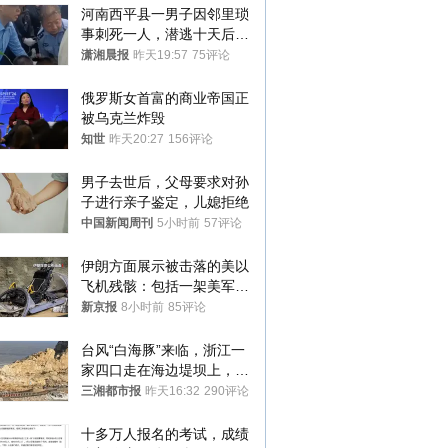
河南西平县一男子因邻里琐
事刺死一人，潜逃十天后在
十多公里外一片玉米地里落
潇湘晨报
昨天19:57
75评论
网
俄罗斯女首富的商业帝国正
被乌克兰炸毁
知世
昨天20:27
156评论
男子去世后，父母要求对孙
子进行亲子鉴定，儿媳拒绝
中国新闻周刊
5小时前
57评论
伊朗方面展示被击落的美以
飞机残骸：包括一架美军F-
15战斗机残骸以及多架无人
新京报
8小时前
85评论
机等
台风“白海豚”来临，浙江一
家四口走在海边堤坝上，其
中9岁男孩被巨浪卷入海
三湘都市报
昨天16:32
290评论
中，搜救仍在进行
十多万人报名的考试，成绩