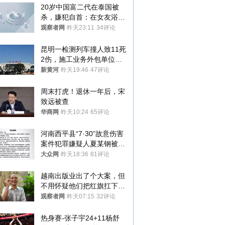
20岁中国富二代在泰国被
杀，嫌犯自首：在女友浴室
看到他
观察者网
昨天23:11
34评论
昆明一检测列车撞人致11死
2伤，施工业务外包单位被
罚1.5万元，国铁昆明局被
新黄河
昨天19:46
47评论
罚300万元
周末打虎！退休一年后，宋
致远被查
华商网
昨天10:24
65评论
河南西平县“7·30”故意伤害
案件犯罪嫌疑人夏某钢被抓
获
大众网
昨天18:36
81评论
越南出版业出了个大案，但
不用怀疑他们把红旗扛下去
的决心
观察者网
昨天07:15
32评论
热身赛-张子宇24+11杨舒