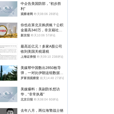
中企告美国防部，“初步胜
利”
观察者网
昨天08:06
28评论
你也在算北京购房账？公积
金最高340万，非京籍社保
1年
新京报
昨天10:06
57评论
最高近亿元！多家A股公司
收到美国关税退税
上海证券报
昨天09:10
238评论
美媒帮中国数出2850枚导
弹，一对比伊朗这组数据，
发现出大事了
罗富强观察室
前天14:48
27评论
美媒爆料：美副防长想访
华，“非常执着”
北京日报
昨天08:04
60评论
去年八月，两位海警战士牺