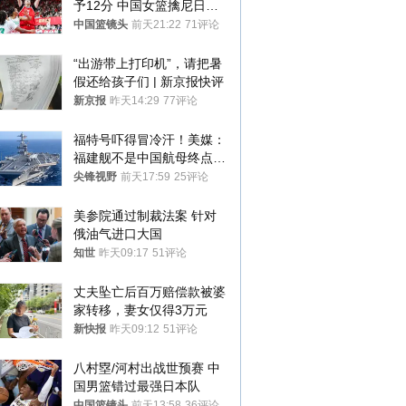
予12分 中国女篮擒尼日利
亚
中国篮镜头
前天21:22
71评论
“出游带上打印机”，请把暑
假还给孩子们 | 新京报快评
新京报
昨天14:29
77评论
福特号吓得冒冷汗！美媒：
福建舰不是中国航母终点，
而是新起点！
尖锋视野
前天17:59
25评论
美参院通过制裁法案 针对
俄油气进口大国
知世
昨天09:17
51评论
丈夫坠亡后百万赔偿款被婆
家转移，妻女仅得3万元
新快报
昨天09:12
51评论
八村塁/河村出战世预赛 中
国男篮错过最强日本队
中国篮镜头
前天13:58
36评论