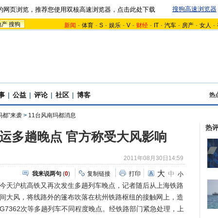
搜狗高速浏览器
的网页浏览，推荐您使用双核高速浏览器，点击此处下载
地产
搜狗
新闻
-
体育
-
S
-
娱乐
-
V
-
财经
-
IT
-
汽车
-
房产
-
女人
-
事
|
公益
|
评论
|
社区
|
博客
热
玛都”来袭
>
11台风南玛都消息
热
运多趟晚点 官方称受大风影响
2011年08月30日14:59
大
中
我来说两句
(
0
)
复制链接
打印
小
)今天沪杭高铁又再次发生多趟列车晚点，记者随后从上海铁路
瞬间大风，将线路外的篷布吹落在杭州铁路枢纽的接触网上，造
运和G7362次等多趟列车不同程度晚点。经铁路部门紧急处理，上