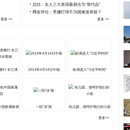
总结：女人三大表现最易沦为“替代品”
网友评论：李娜打球不为国难道有错？
更多 >>
更多 >>
横行 长江漓
2014年4月14日午报
欧洲进入“习近平时间”
水围城
中国家属换酒
一段“沫”路
幼儿园，请呵护我们的小孩
更多>>