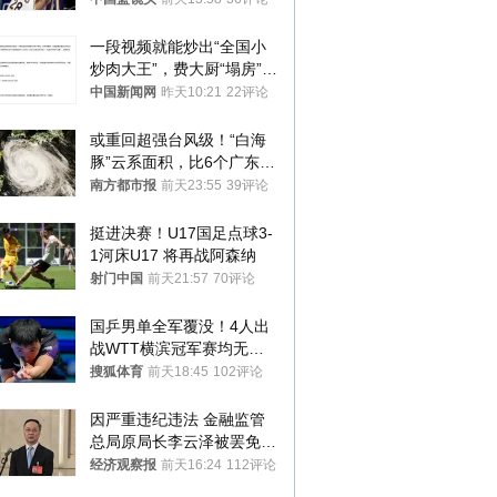
一段视频就能炒出“全国小
炒肉大王”，费大厨“塌房”了
吗？
中国新闻网
昨天10:21
22评论
或重回超强台风级！“白海
豚”云系面积，比6个广东还
大！深圳官方：注意这件事
南方都市报
前天23:55
39评论
挺进决赛！U17国足点球3-
1河床U17 将再战阿森纳
射门中国
前天21:57
70评论
国乒男单全军覆没！4人出
战WTT横滨冠军赛均无缘
八强
搜狐体育
前天18:45
102评论
因严重违纪违法 金融监管
总局原局长李云泽被罢免全
国人大代表
经济观察报
前天16:24
112评论