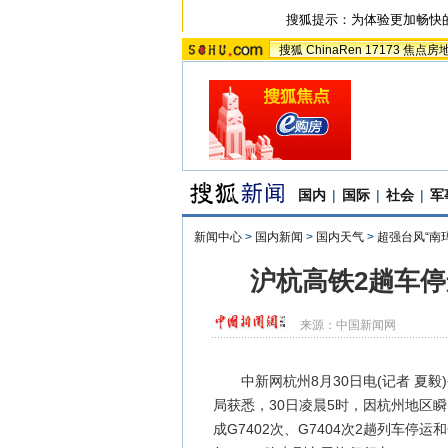
搜狐提示：为体验更加畅快
搜狐
ChinaRen
17173
焦点房
国内
|
国际
|
社会
|
军
新闻中心
>
国内新闻
>
国内天气
>
超强台风“南
沪杭高铁2趟车停
来源：
中国新闻网
中新网杭州8月30日电(记者 夏毅
局获悉，30日凌晨5时，因杭州地区
成G7402次、G7404次2趟列车停