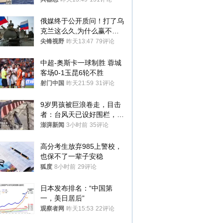
俄媒终于公开质问！打了乌
克兰这么久,为什么赢不了?
答案令人沉默
尖锋视野
昨天13:47
79评论
中超-奥斯卡一球制胜 蓉城
客场0-1玉昆6轮不胜
射门中国
昨天21:59
31评论
9岁男孩被巨浪卷走，目击
者：台风天已设好围栏，一
家四口翻入时保安曾喊话劝
澎湃新闻
3小时前
35评论
阻
高分考生放弃985上警校，
也保不了一辈子安稳
狐度
8小时前
29评论
日本发布排名：“中国第
一，美日居后”
观察者网
昨天15:53
22评论