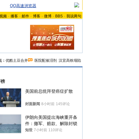
QQ高速浏览器
视频
-
播客
-
邮件
-
博客
-
微博
-
BBS
-
我说两句
点：
优酷土豆合并
医院配催泪剂
汉宜高铁塌陷
评榜
美国前总统拜登癌症扩散
封面新闻
8小时前
145评论
伊朗向美国提出海峡重开条
件：撤军、赔款、解除封锁
知世
7小时前
110评论