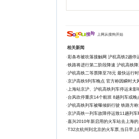
上网从搜狗开始
相关新闻
·
彩条布被吹落接触网 沪杭高铁2趟停
·
铁路将进行第二阶段降速 沪杭高铁降至
·
沪杭高铁二等票降至78元 最快运行时
·
京沪高铁9列车晚点 官方称因瞬时大
·
上海站京沪、沪杭高铁列车停运未影
·
台风吹停重庆14个航班 8趟列车或晚点
·
沪杭高铁列车被曝倾斜行驶 铁路方称无
·
京沪高铁一列车故障停运致11趟列车
·
嘉兴2010年新启用的火车站去上海
·
T32次杭州到北京的火车票,当日早上