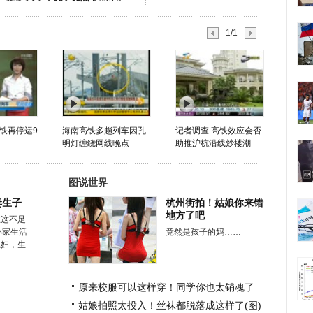
1/1
铁再停运9
海南高铁多趟列车因孔
记者调查:高铁效应会否
明灯缠绕网线晚点
助推沪杭沿线炒楼潮
图说世界
妻生子
杭州街拍！姑娘你来错
地方了吧
在这不足
小家生活
竟然是孩子的妈……
媳妇，生
原来校服可以这样穿！同学你也太销魂了
姑娘拍照太投入！丝袜都脱落成这样了(图)