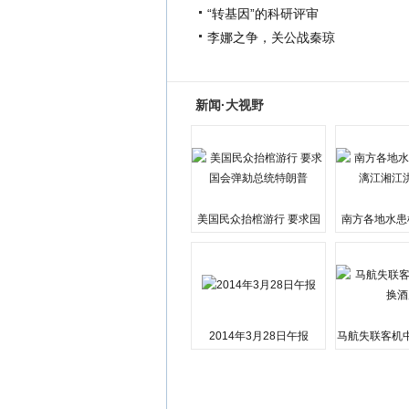
“转基因”的科研评审
李娜之争，关公战秦琼
新闻·大视野
美国民众抬棺游行 要求国
南方各地水患
会弹劾总统特朗普
江湘江洪
2014年3月28日午报
马航失联客机
店