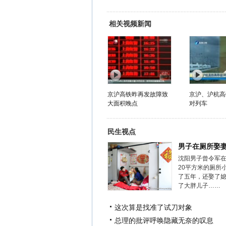
相关视频新闻
京沪高铁昨再发故障致
京沪、沪杭高
大面积晚点
对列车
民生视点
男子在厕所娶
沈阳男子曾令军
20平方米的厕所
了五年，还娶了
了大胖儿子……
这次算是找准了试刀对象
总理的批评呼唤隐藏无奈的叹息