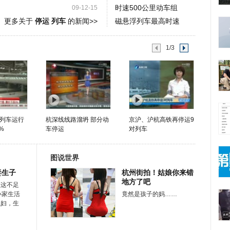
时速500公里动车组
09-12-15
更多关于
停运 列车
的新闻>>
磁悬浮列车最高时速
1/3
列车运行
杭深线线路溜坍 部分动
京沪、沪杭高铁再停运9
%
车停运
对列车
图说世界
妻生子
杭州街拍！姑娘你来错
地方了吧
在这不足
小家生活
竟然是孩子的妈……
媳妇，生