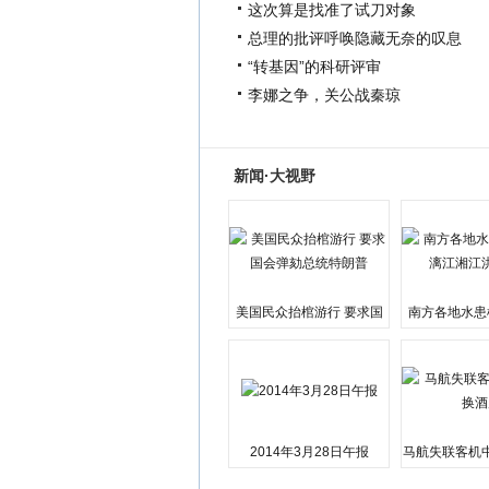
这次算是找准了试刀对象
总理的批评呼唤隐藏无奈的叹息
“转基因”的科研评审
李娜之争，关公战秦琼
新闻·大视野
美国民众抬棺游行 要求国
南方各地水患
会弹劾总统特朗普
江湘江洪
2014年3月28日午报
马航失联客机
店