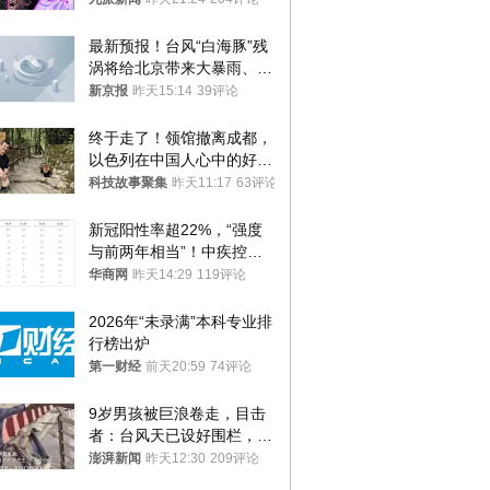
好好复盘
最新预报！台风“白海豚”残
涡将给北京带来大暴雨、特
大暴雨
新京报
昨天15:14
39评论
终于走了！领馆撤离成都，
以色列在中国人心中的好感
是咋崩盘的？
科技故事聚集
昨天11:17
63评论
新冠阳性率超22%，“强度
与前两年相当”！中疾控最
新提醒
华商网
昨天14:29
119评论
2026年“未录满”本科专业排
行榜出炉
第一财经
前天20:59
74评论
9岁男孩被巨浪卷走，目击
者：台风天已设好围栏，一
家四口翻入时保安曾喊话劝
澎湃新闻
昨天12:30
209评论
阻