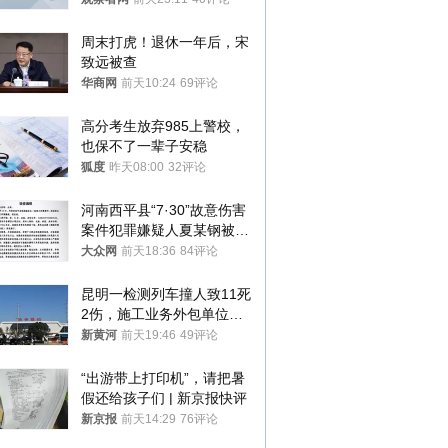
周末打虎！退休一年后，宋
致远被查
华商网
前天10:24
69评论
高分考生放弃985上警校，
也保不了一辈子安稳
狐度
昨天08:00
32评论
河南西平县“7·30”故意伤害
案件犯罪嫌疑人夏某钢被抓
获
大众网
前天18:36
84评论
昆明一检测列车撞人致11死
2伤，施工业务外包单位被
罚1.5万元，国铁昆明局被
新黄河
前天19:46
49评论
罚300万元
“出游带上打印机”，请把暑
假还给孩子们 | 新京报快评
新京报
前天14:29
76评论