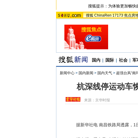
搜狐提示：为体验更加畅快
搜狐
ChinaRen
17173
焦点房
国内
|
国际
|
社会
|
军
新闻中心
>
国内新闻
>
国内天气
>
超强台风“南
杭深线停运动车恢
来源：
京华时报
据新华社电 南昌铁路局透露，1日