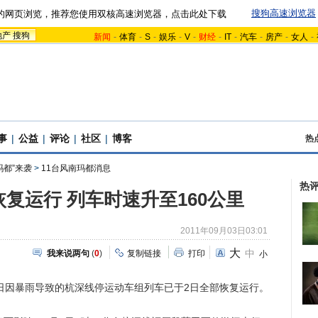
搜狗高速浏览器
的网页浏览，推荐您使用双核高速浏览器，点击此处下载
地产
搜狗
新闻
-
体育
-
S
-
娱乐
-
V
-
财经
-
IT
-
汽车
-
房产
-
女人
-
事
|
公益
|
评论
|
社区
|
博客
热
玛都”来袭
>
11台风南玛都消息
热
复运行 列车时速升至160公里
2011年09月03日03:01
大
中
我来说两句
(
0
)
复制链接
打印
小
因暴雨导致的杭深线停运动车组列车已于2日全部恢复运行。