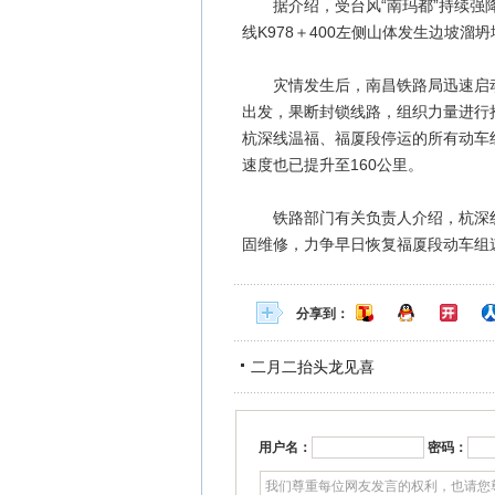
据介绍，受台风“南玛都”持续强降
线K978＋400左侧山体发生边坡
灾情发生后，南昌铁路局迅速启动
出发，果断封锁线路，组织力量进行
杭深线温福、福厦段停运的所有动车
速度也已提升至160公里。
铁路部门有关负责人介绍，杭深线
固维修，力争早日恢复福厦段动车组速
分享到：
二月二抬头龙见喜
用户名：
密码：