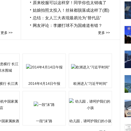
原来校服可以这样穿！同学你也太销魂了
姑娘拍照太投入！丝袜都脱落成这样了(图)
总结：女人三大表现最易沦为“替代品”
网友评论：李娜打球不为国难道有错？
更多 >>
更多 >>
横行 长江漓
2014年4月14日午报
欧洲进入“习近平时间”
水围城
中国家属换酒
一段“沫”路
幼儿园，请呵护我们的小孩