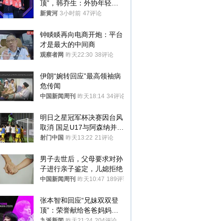
顶”，韩乔生：外协年轻选
手进步飞快，国乒要正视差
新黄河
3小时前
47评论
距，好好复盘
钟睒睒再向电商开炮：平台
才是最大的中间商
观察者网
昨天22:30
38评论
伊朗“婉转回应”最高领袖病
危传闻
中国新闻周刊
昨天18:14
34评论
明日之星冠军杯决赛因台风
取消 国足U17与阿森纳并列
冠军
射门中国
昨天13:22
21评论
男子去世后，父母要求对孙
子进行亲子鉴定，儿媳拒绝
中国新闻周刊
昨天10:47
189评论
张本智和回应“兄妹双双登
顶”：荣誉献给爸爸妈妈；
韩乔生：国乒要正视差距，
九派新闻
昨天21:24
204评论