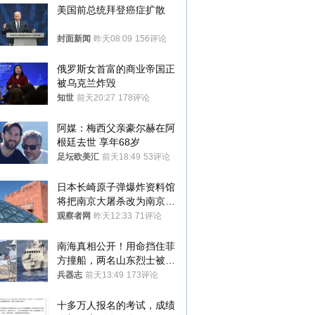
美国前总统拜登癌症扩散
封面新闻
昨天08:09
156评论
俄罗斯女首富的商业帝国正
被乌克兰炸毁
知世
前天20:27
178评论
阿媒：梅西父亲豪尔赫在阿
根廷去世 享年68岁
足坛欧美汇
前天18:49
53评论
日本长崎原子弹爆炸资料馆
将把南京大屠杀改为南京事
件
观察者网
昨天12:33
71评论
南海真相公开！用命挡住菲
方撞船，两名山东烈士被授
武警最高荣誉
兵器志
前天13:49
173评论
十多万人报名的考试，成绩