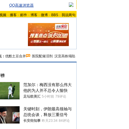
QQ高速浏览器
视频
-
播客
-
邮件
-
博客
-
微博
-
BBS
-
我说两句
点：
优酷土豆合并
医院配催泪剂
汉宜高铁塌陷
评榜
范加尔：梅西没有那么伟大 
他的为人并不总令人愉快
足坛欧美汇
5小时前
79评论
关键时刻，伊朗最高领袖与
总统会谈，释放三重信号
长安街知事
昨天23:34
84评论