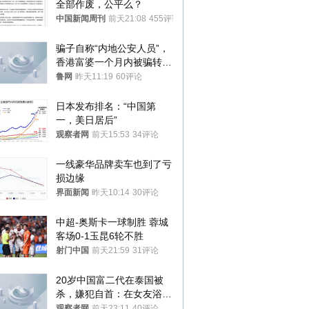
全部作废，公平么？
中国新闻周刊
前天21:08
455评论
骗子自称“内地公安人员”，
香港富婆一个月内被骗转账
81次，损失约6894万港元
鲁网
昨天11:19
60评论
日本发布排名：“中国第
一，美日居后”
观察者网
前天15:53
34评论
一线豪华品牌卖车也到了亏
损边缘
界面新闻
昨天10:14
30评论
中超-奥斯卡一球制胜 蓉城
客场0-1玉昆6轮不胜
射门中国
前天21:59
31评论
20岁中国富二代在泰国被
杀，嫌犯自首：在女友浴室
看到他
观察者网
前天23:11
40评论