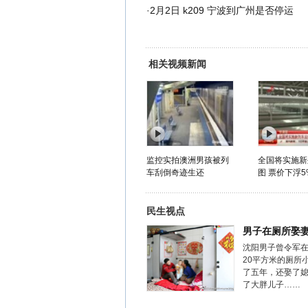
·
2月2日 k209 宁波到广州是否停运
相关视频新闻
监控实拍澳洲男孩被列
全国将实施新
车刮倒奇迹生还
图 票价下浮5
民生视点
男子在厕所娶
沈阳男子曾令军
20平方米的厕所
了五年，还娶了
了大胖儿子……