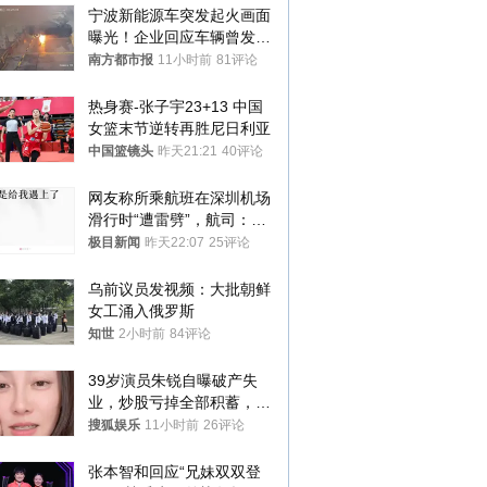
宁波新能源车突发起火画面
曝光！企业回应车辆曾发生
严重碰撞
南方都市报
11小时前
81评论
热身赛-张子宇23+13 中国
女篮末节逆转再胜尼日利亚
中国篮镜头
昨天21:21
40评论
网友称所乘航班在深圳机场
滑行时“遭雷劈”，航司：飞
机发现雷击点20余处，已更
极目新闻
昨天22:07
25评论
换同机型起飞
乌前议员发视频：大批朝鲜
女工涌入俄罗斯
知世
2小时前
84评论
39岁演员朱锐自曝破产失
业，炒股亏掉全部积蓄，日
常生计靠年迈母亲接济
搜狐娱乐
11小时前
26评论
张本智和回应“兄妹双双登