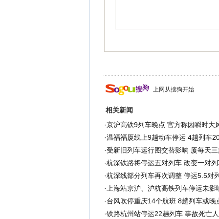
上网从搜狗开始
相关新闻
·
京沪高铁9列车晚点 官方称因瞬时大
·
温福福厦线上9趟动车停运 4趟列车2
·
受新旧列车运行图交替影响 厦每天三
·
杭深铁路将停运五对列车 改变一对列
·
杭深线部分列车再次调整 停运5.5对
·
上海站京沪、沪杭高铁列车停运未影
·
台风吹停重庆14个航班 8趟列车或晚点
·
铁路杭州站停运22趟列车 事故死亡人