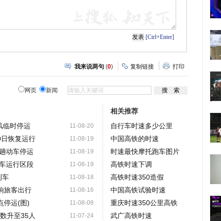
[Ctrl+Enter]
我来说两句
(
0
)
复制链接
打印
网页
新闻
相关推荐
风临时停运
自行车时速多少公里
11-08-20
0日恢复运行
中国高铁的时速
11-08-19
趟动车停运
时速最快摩托跑车图片
11-08-19
车运行区段
高铁时速下调
11-08-19
列车
高铁时速350造假
11-08-18
响旅客出行
中国高铁试验时速
11-08-16
停运(图)
重庆时速350公里高铁
11-08-08
数升至35人
武广高铁时速
11-07-24