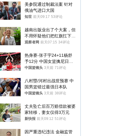
美参院通过制裁法案 针对
俄油气进口大国
知世
前天09:17
53评论
越南出版业出了个大案，但
不用怀疑他们把红旗扛下去
的决心
观察者网
前天07:15
34评论
热身赛-张子宇24+11杨舒
予12分 中国女篮擒尼日利
亚
中国篮镜头
3天前
71评论
八村塁/河村出战世预赛 中
国男篮错过最强日本队
中国篮镜头
3天前
38评论
丈夫坠亡后百万赔偿款被婆
家转移，妻女仅得3万元
新快报
前天09:12
51评论
因严重违纪违法 金融监管