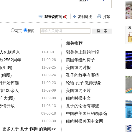
我来说两句
(
0
)
复制链接
打印
网页
新闻
相关推荐
人包括普京
郭美美上纽约时报
11-10-01
2562周年
美国华纽约房子
11-09-28
(组图)
美国纽约时报
11-09-25
(组图)
孔子的故事有哪些
11-09-24
日开始评选
论语 孔子 教师形象
11-09-23
400余人
美国纽约图片
11-09-09
大(图)
纽约时报中文
11-09-08
浓情开放
孔子的论语有哪些
11-08-13
中国驻美国纽约领事馆
09-06-18
纽约时报美国中文网
11-09-30
更多关于
孔子 作揖
的新闻>>