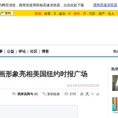
搜狗高速浏览器
的网页浏览，推荐您使用双核高速浏览器，点击此处下载
地产
搜狗
新闻
-
体育
-
S
-
娱乐
-
V
-
财经
-
IT
-
汽车
-
房产
-
女人
-
事
|
公益
|
评论
|
社区
|
博客
热
热
画形象亮相美国纽约时报广场
2011年10月02日02:06
大
中
我来说两句
(
0
)
复制链接
打印
小