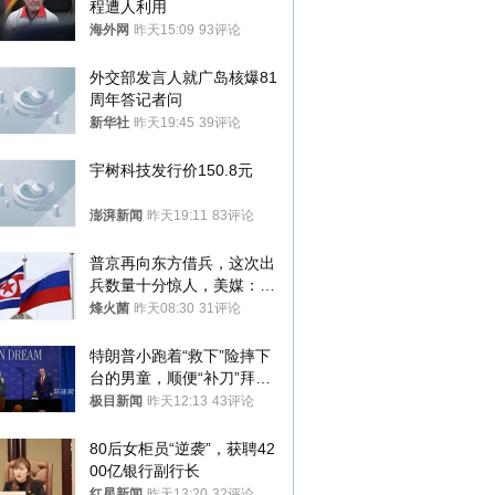
程遭人利用
海外网
昨天15:09
93评论
外交部发言人就广岛核爆81
周年答记者问
新华社
昨天19:45
39评论
宇树科技发行价150.8元
澎湃新闻
昨天19:11
83评论
普京再向东方借兵，这次出
兵数量十分惊人，美媒：俄
朝要动真格？
烽火菌
昨天08:30
31评论
特朗普小跑着“救下”险摔下
台的男童，顺便“补刀”拜
登：“我可不想他像拜登一
极目新闻
昨天12:13
43评论
样摔下来”
80后女柜员“逆袭”，获聘42
00亿银行副行长
红星新闻
昨天13:20
32评论