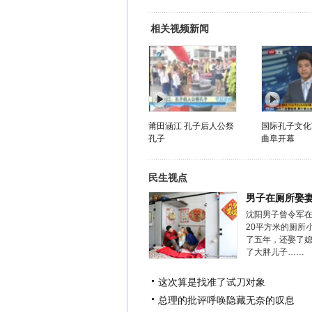
相关视频新闻
莆田涵江 孔子后人公祭
国际孔子文化
孔子
曲阜开幕
民生视点
男子在厕所娶
沈阳男子曾令军
20平方米的厕所
了五年，还娶了
了大胖儿子……
这次算是找准了试刀对象
总理的批评呼唤隐藏无奈的叹息