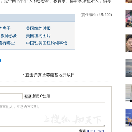
，是中国古代伟大的思想家、教育家、儒家学派创始人，倡导
(责任编辑：UN602)
约房子
美国纽约时报
 教师形象
美国纽约图片
语有哪些
中国驻美国纽约领事馆
直击归真堂养熊基地开放日
新用户注册
[Ctrl+Enter]