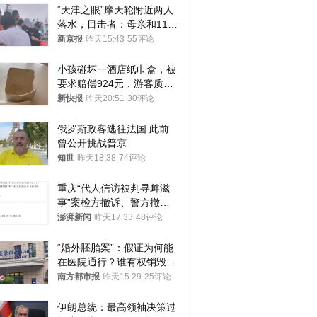
“天津之眼”摩天轮附近两人
落水，目击者：母亲和11岁
儿子先后被打捞上岸
新京报
昨天15:43
55评论
小孩碰坏一酒店纸巾盒，被
要求赔偿924元，游客质疑
酒店房客物品超高标价，市
新快报
昨天20:51
30评论
监部门：不违规
俄罗斯政客逃往法国 此前
曾公开挑战普京
知世
昨天18:38
74评论
重庆“代人信访被判寻衅滋
事”案检方撤诉、警方撤
案，两被告人获国赔
澎湃新闻
昨天17:33
48评论
“婚外胚胎案”：假证为何能
在医院通行？谁有权销毁胚
胎？
南方都市报
昨天15:29
25评论
伊朗总统：最高领袖决策过