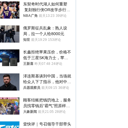
东契奇时代湖人如何重塑
 复刻独行侠OR改学步行
者？
NBA广角
前天13:23
39评论
俄罗斯征兵乱象：熟人设
局，拉一个人给8000元
知世
前天19:29
153评论
长鑫拒绝苹果压价，价格不
低于三星SK海力士，苹果
失去了议价权
王新喜
昨天07:48
24评论
泽连斯基谈到中国，当场就
给众人下了指示，他对中国
和中乌关系，显然又有了新
兵器观察员
前天09:15
36评论
的想法
顾客结账把钱扔地上，服务
员找零钱后“霸气”照原样扔
回去
大象新闻
前天21:05
28评论
壹快评｜号召领导干部带头