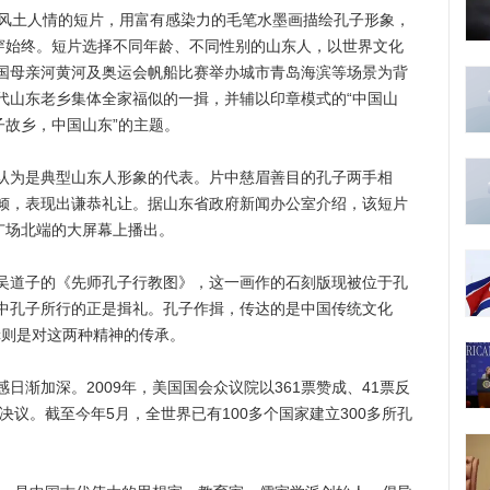
风土人情的短片，用富有感染力的毛笔水墨画描绘孔子形象，
贯穿始终。短片选择不同年龄、不同性别的山东人，以世界文化
国母亲河黄河及奥运会帆船比赛举办城市青岛海滨等场景为背
代山东老乡集体全家福似的一揖，并辅以印章模式的“中国山
子故乡，中国山东”的主题。
为是典型山东人形象的代表。片中慈眉善目的孔子两手相
倾，表现出谦恭礼让。据山东省政府新闻办公室介绍，该短片
广场北端的大屏幕上播出。
道子的《先师孔子行教图》，这一画作的石刻版现被位于孔
中孔子所行的正是揖礼。孔子作揖，传达的是中国传统文化
作揖则是对这两种精神的传承。
加深。2009年，美国国会众议院以361票赞成、41票反
决议。截至今年5月，全世界已有100多个国家建立300多所孔