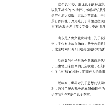
这个长30秒、展现孔子故乡山东
以孔子标准的“作揖行礼”动作标识
遗产孔庙大成殿、五岳之首泰山、中
景行作揖礼，片尾处孔子带领这些现
东”标志和大尺寸英文字母，突出“孔
山东是齐鲁文化发祥地，孔子被认
交，手心向上放在胸前，身子向前略
于北京时间10月1日在美国纽约时报
动画版的孔子形象创意来自唐代吴
子出生地山东曲阜的孔庙收藏，石刻
中“仁”与“和”的精神，而现代人的
近年来，世界对孔子思想的认同感日渐
对，通过了纪念孔子诞辰2560周年的
子学院和400多个孔子课堂。