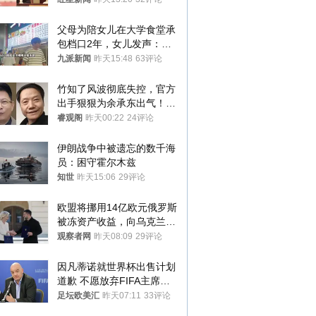
父母为陪女儿在大学食堂承
包档口2年，女儿发声：初
衷是为了陪伴，毕业后将不
九派新闻
昨天15:48
63评论
再营业
竹知了风波彻底失控，官方
出手狠狠为余承东出气！雷
军果然没说错
睿观阁
昨天00:22
24评论
伊朗战争中被遗忘的数千海
员：困守霍尔木兹
知世
昨天15:06
29评论
欧盟将挪用14亿欧元俄罗斯
被冻资产收益，向乌克兰提
供援助
观察者网
昨天08:09
29评论
因凡蒂诺就世界杯出售计划
道歉 不愿放弃FIFA主席职
位
足坛欧美汇
昨天07:11
33评论