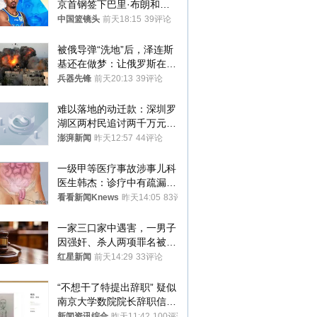
京首钢签下巴里·布朗和桑
普森
中国篮镜头
前天18:15
39评论
被俄导弹“洗地”后，泽连斯
基还在做梦：让俄罗斯在冬
季前求和？
兵器先锋
前天20:13
39评论
难以落地的动迁款：深圳罗
湖区两村民追讨两千万元动
迁款八年未果
澎湃新闻
昨天12:57
44评论
一级甲等医疗事故涉事儿科
医生韩杰：诊疗中有疏漏，
我认错，但不能认罪
看看新闻Knews
昨天14:05
83评论
一家三口家中遇害，一男子
因强奸、杀人两项罪名被判
死缓 最高检介入后改判无
红星新闻
前天14:29
33评论
罪
“不想干了特提出辞职” 疑似
南京大学数院院长辞职信流
传 院方回应
新闻资讯综合
昨天11:42
100评论