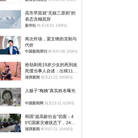
高市早苗就“无核三原则”的
表态含糊其辞
新华社
昨天16:51
19评论
再次炸场，梁文锋的克制与
代价
中国新闻周刊
昨天07:06
20评论
抢劫刺死19岁少女的死刑改
死缓当事人自述：出狱11年
间始终刻意躲避被害人家属
澎湃新闻
前天21:22
200评论
人贩子“梅姨”真实姓名曝光
中国新闻网
前天23:31
62评论
韩国“超高龄社会”切面：4
0℃国家灾难状态下，2400
名首尔老人还在巷子里收废
澎湃新闻
昨天07:21
104评论
纸