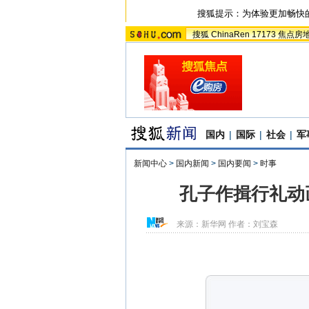
搜狐提示：为体验更加畅快
搜狐
ChinaRen
17173
焦点房
国内
|
国际
|
社会
|
军
新闻中心
>
国内新闻
>
国内要闻
>
时事
孔子作揖行礼动
来源：
新华网
作者：刘宝森