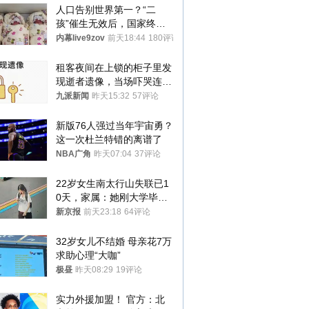
人口告别世界第一？“二
孩”催生无效后，国家终于
向住房出手了！
内幕live9zov
前天18:44
180评论
租客夜间在上锁的柜子里发
现逝者遗像，当场吓哭连夜
搬离，房东退还押金
九派新闻
昨天15:32
57评论
新版76人强过当年宇宙勇？
这一次杜兰特错的离谱了
NBA广角
昨天07:04
37评论
22岁女生南太行山失联已1
0天，家属：她刚大学毕业
想到山里旅行
新京报
前天23:18
64评论
32岁女儿不结婚 母亲花7万
求助心理“大咖”
极昼
昨天08:29
19评论
实力外援加盟！ 官方：北