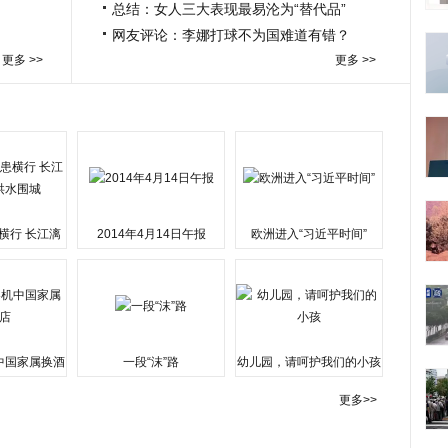
总结：女人三大表现最易沦为“替代品”
网友评论：李娜打球不为国难道有错？
更多 >>
更多 >>
横行 长江漓
2014年4月14日午报
欧洲进入“习近平时间”
水围城
中国家属换酒
一段“沫”路
幼儿园，请呵护我们的小孩
更多>>