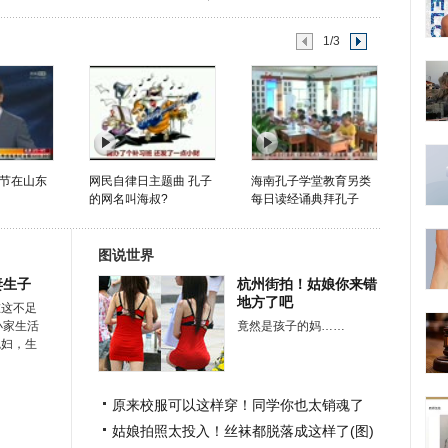
1/3
节在山东
网民自律日主题曲 孔子
海南孔子学堂教育另类
的网名叫海叔?
每日读经诵典拜孔子
图说世界
妻生子
杭州街拍！姑娘你来错
地方了吧
在这不足
小家生活
竟然是孩子的妈……
媳妇，生
原来校服可以这样穿！同学你也太销魂了
姑娘拍照太投入！丝袜都脱落成这样了(图)