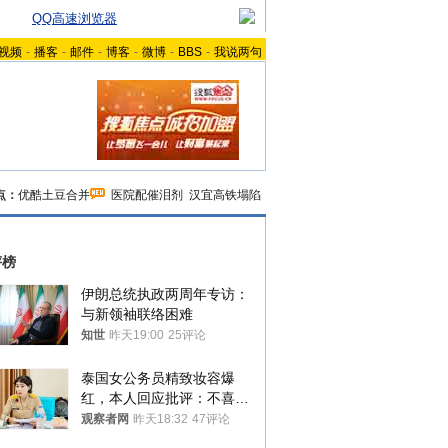
QQ高速浏览器
视频
-
播客
-
邮件
-
博客
-
微博
-
BBS
-
我说两句
点：
优酷土豆合并
医院配催泪剂
汉宜高铁塌陷
评榜
伊朗总统执政两周年专访：
与新领袖联络困难
知世
昨天19:00
25评论
泰国女公务员精致妆容爆
红，本人回应批评：不喜欢
就别看
观察者网
昨天18:32
47评论