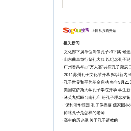
上网从搜狗开始
相关新闻
·
文化部下属单位叫停孔子和平奖 候选
·
山东曲阜举行祭孔大典 以纪念孔子诞辰
·
广州番禺举办"万人宴"共庆孔子诞辰日
·
2011苏州孔子文化节开幕 赋以新内涵
·
孔子世界和平奖基金启动 每年9月21
·
美国堪萨斯大学孔子学院开学 学生新增
·
马英九赠匾台南孔庙 盼孔子理念发扬广
·
"保利清华颐园"孔子像揭幕 儒家园林
·
简述孔子是怎样的老师
·
高中的历史题,关于孔子请教的