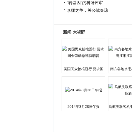
“转基因”的科研评审
李娜之争，关公战秦琼
新闻·大视野
美国民众抬棺游行 要求国
南方各地水患
会弹劾总统特朗普
江湘江洪
2014年3月28日午报
马航失联客机
店