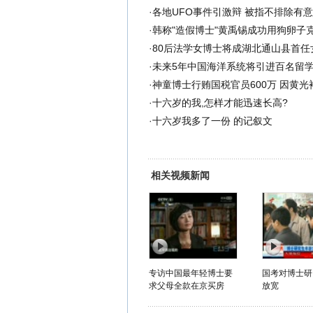
·
各地UFO事件引激辩 被指不排除有
·
韩称"造假博士"黄禹锡成功用狗卵子
·
80后法学女博士将成湖北通山县首任女
·
未来5年中国海洋系统将引进百名留
·
神童博士行贿国税官员600万 因黄光
·
十六岁的我,怎样才能迅速长高?
·
十六岁我多了一份 的记叙文
相关视频新闻
专访中国最年轻博士要
国考对博士研
求父母全款在京买房
放宽