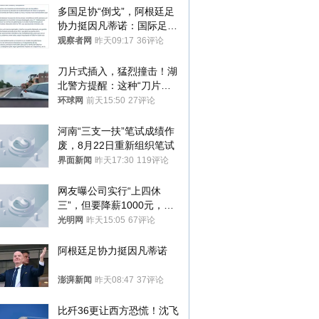
多国足协“倒戈”，阿根廷足
协力挺因凡蒂诺：国际足联
今后应继续在其领导下前行
观察者网
昨天09:17
36评论
刀片式插入，猛烈撞击！湖
北警方提醒：这种“刀片超
车”，太危险了
环球网
前天15:50
27评论
河南“三支一扶”笔试成绩作
废，8月22日重新组织笔试
界面新闻
昨天17:30
119评论
网友曝公司实行“上四休
三”，但要降薪1000元，不
接受只能辞职
光明网
昨天15:05
67评论
阿根廷足协力挺因凡蒂诺
澎湃新闻
昨天08:47
37评论
比歼36更让西方恐慌！沈飞