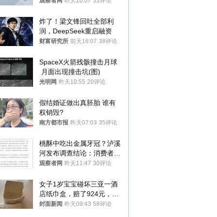
观察者网
昨天10:07
33评论
炸了！梁文锋回吐全部利
润，DeepSeek重启融资
财富研究所
前天16:07
38评论
SpaceX火箭残骸撞击月球
 月面出现撞击坑(图)
光明网
昨天10:55
20评论
假结婚证做出真胚胎 谁有
权销毁?
南方都市报
昨天07:03
35评论
桃酥中吃出金属牙冠？泸溪
河发布调查结论：消费者已
澄清，所发视频情况不属实
观察者网
昨天11:47
30评论
女子1岁宝宝碰坏三亚一酒
店纸巾盒，赔了924元，发
帖吐槽后酒店退还一半的
封面新闻
昨天09:43
58评论
钱，当地市监局回应