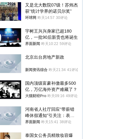
又是北大数院07级！苏炜杰
获“统计学界的诺贝尔奖”
环球网
昨天14:57
30评论
宇树王兴兴身家已超180
亿，一批90后新贵也将诞生
界面新闻
昨天10:22
59评论
北京出台房地产新政
新闻资讯综合
昨天21:34
41评论
国内顶级富豪补缴最多500
亿，万亿海外资产难藏了？
大猫财经Pro
昨天09:16
49评论
河南省人社厅回应“带薪错
峰休假通知”引关注：表述
不够准确，待修改后印发
界面新闻
昨天15:41
38评论
泰国女公务员精致妆容爆