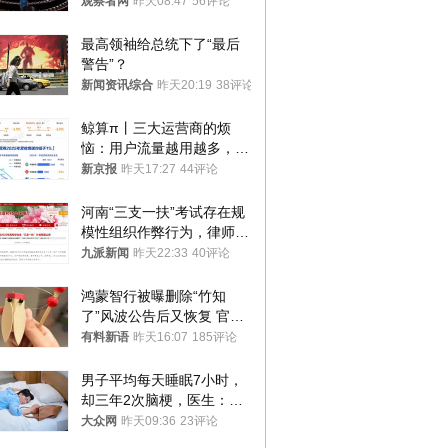
息
观察者网
昨天08:47
56评论
最高领袖给总统下了“最后
警告”？
新闻资讯综合
昨天20:19
38评论
鲸算π丨三大运营商的烦
恼：用户流量越用越多，收
入却越来越少
新京报
昨天17:27
44评论
河南“三支一扶”考试存在规
模性组织作弊行为，律师：
涉嫌非法获取国家秘密罪等
九派新闻
昨天22:33
40评论
罪名
鸿蒙智行被曝删除“竹知
了”风波公告后又恢复 官媒
曾力挺：劝华为要大度的，
有料新语
昨天16:07
185评论
你们适不适合？
男子平均每天睡眠7小时，
却三年2次脑梗，医生：这
样睡觉更伤身
大众网
昨天09:36
23评论