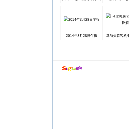
会弹劾总统特朗普
江湘江洪
2014年3月28日午报
马航失联客机
店