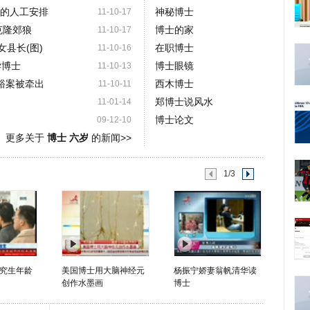
意的人工安排
神秘博士
11-10-17
克隆郊狼
博士的家
11-10-17
县长(图)
在职博士
11-10-16
学博士
博士眼镜
11-10-13
裕案被牵出
西木博士
11-10-11
郑博士说风水
11-01-14
博士论文
09-12-10
更多关于
博士 六岁
的新闻>>
1/3
究生年龄
美国博士用大脑神经元
杨振宁娇妻翁帆清华读
创作水墨画
博士