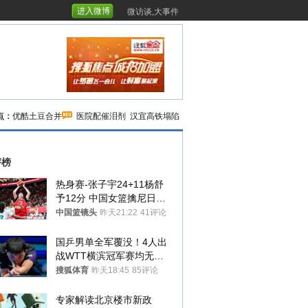
进入微博
微访谈,大事件
点：
优酷土豆合并
医院配催泪剂
汉宜高铁塌陷
评榜
热身赛-张子宇24+11杨舒
予12分 中国女篮擒尼日利
亚
中国篮镜头
昨天21:22
41评论
国乒男单全军覆没！4人出
战WTT横滨冠军赛均无缘
八强
搜狐体育
昨天18:45
85评论
专家解读北京楼市新政