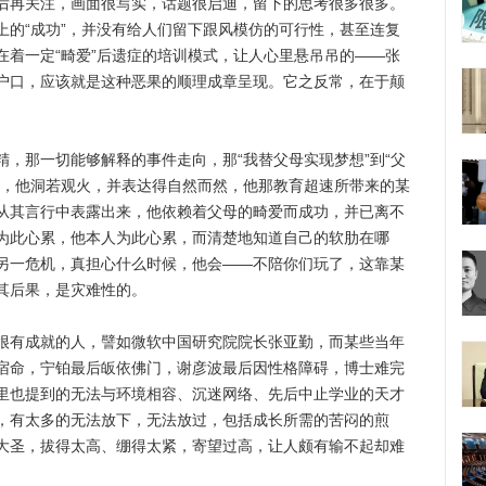
再关注，画面很写实，话题很启迪，留下的思考很多很多。
上的“成功”，并没有给人们留下跟风模仿的可行性，甚至连复
在着一定“畸爱”后遗症的培训模式，让人心里悬吊吊的——张
户口，应该就是这种恶果的顺理成章呈现。它之反常，在于颠
那一切能够解释的事件走向，那“我替父母实现梦想”到“父
条，他洞若观火，并表达得自然而然，他那教育超速所带来的某
从其言行中表露出来，他依赖着父母的畸爱而成功，并已离不
为此心累，他本人为此心累，而清楚地知道自己的软肋在哪
另一危机，真担心什么时候，他会——不陪你们玩了，这靠某
其后果，是灾难性的。
有成就的人，譬如微软中国研究院院长张亚勤，而某些当年
宿命，宁铂最后皈依佛门，谢彦波最后因性格障碍，博士难完
里也提到的无法与环境相容、沉迷网络、先后中止学业的天才
，有太多的无法放下，无法放过，包括成长所需的苦闷的煎
大圣，拔得太高、绷得太紧，寄望过高，让人颇有输不起却难