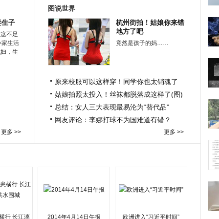
图说世界
妻生子
杭州街拍！姑娘你来错
地方了吧
在这不足
小家生活
竟然是孩子的妈……
媳妇，生
原来校服可以这样穿！同学你也太销魂了
姑娘拍照太投入！丝袜都脱落成这样了(图)
总结：女人三大表现最易沦为“替代品”
网友评论：李娜打球不为国难道有错？
更多 >>
更多 >>
横行 长江漓
2014年4月14日午报
欧洲进入“习近平时间”