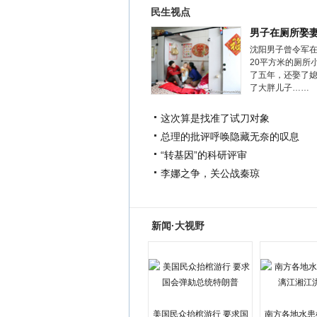
民生视点
男子在厕所娶
沈阳男子曾令军
20平方米的厕所
了五年，还娶了
了大胖儿子……
这次算是找准了试刀对象
总理的批评呼唤隐藏无奈的叹息
“转基因”的科研评审
李娜之争，关公战秦琼
新闻·大视野
美国民众抬棺游行 要求国
南方各地水患