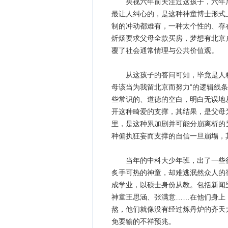
央视六年前关注过这孩子，六年后
最让人纠心的，是这种神童博士形式
制的冲动都难有，一种太个性的、存
炘炀要求父母全款买房，梦想有北京
覆了社会通常情理与公共价值观。
从这孩子的答问可知，毕竟是人精，
母该当为我留北京而努力”的逻辑线
些常识的、道德的空白，明白无误地
开这种畸爱的支撑，其结果，是父母
里，是这种累加剧并可能分崩离析的
种偏执狂妄而支撑的自信一旦崩塌，
当年的中科大少年班，出了一些很
炙手可热的神童，却难逃泯然众人的
成学业，以硕士身份从教。包括新闻
神童王思涵、张满意……在他们身上
熬，他们就像没有经过炼丹炉的齐天
免要输的不祥预兆。