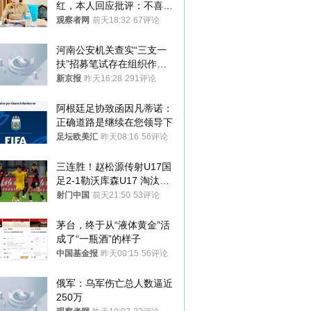
红，本人回应批评：不喜欢
就别看
观察者网
前天18:32
67评论
河南公安机关查实“三支一
扶”招募笔试存在组织作弊
犯罪行为
新京报
昨天16:28
291评论
阿根廷足协致函因凡蒂诺：
正确道路是继续在您领导下
足坛欧美汇
昨天08:16
56评论
三连胜！赵松源传射U17国
足2-1勒沃库森U17 淘汰赛
将战河床
射门中国
前天21:50
53评论
茅台，终于从“液体黄金”活
成了“一瓶酒”的样子
中国基金报
昨天00:15
56评论
俄军：乌军伤亡总人数逼近
250万