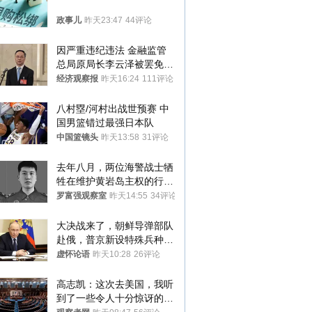
政事儿
昨天23:47
44评论
因严重违纪违法 金融监管
总局原局长李云泽被罢免全
国人大代表
经济观察报
昨天16:24
111评论
八村塁/河村出战世预赛 中
国男篮错过最强日本队
中国篮镜头
昨天13:58
31评论
去年八月，两位海警战士牺
牲在维护黄岩岛主权的行动
中
罗富强观察室
昨天14:55
34评论
大决战来了，朝鲜导弹部队
赴俄，普京新设特殊兵种，
76岁老将扛旗
虚怀论语
昨天10:28
26评论
高志凯：这次去美国，我听
到了一些令人十分惊讶的消