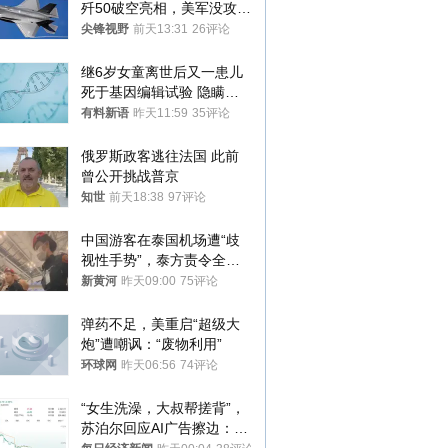
歼50破空亮相，美军没攻克
的技术被拿下
尖锋视野
前天13:31
26评论
继6岁女童离世后又一患儿
死于基因编辑试验 隐瞒一
年才对外披露
有料新语
昨天11:59
35评论
俄罗斯政客逃往法国 此前
曾公开挑战普京
知世
前天18:38
97评论
中国游客在泰国机场遭“歧
视性手势”，泰方责令全面
调查，对责任人采取最严厉
新黄河
昨天09:00
75评论
处分
弹药不足，美重启“超级大
炮”遭嘲讽：“废物利用”
环球网
昨天06:56
74评论
“女生洗澡，大叔帮搓背”，
苏泊尔回应AI广告擦边：视