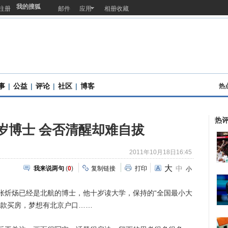
我的搜狐
注册
邮件
应用
相册收藏
事
|
公益
|
评论
|
社区
|
博客
热
热
岁博士 会否清醒却难自拔
2011年10月18日16:45
大
中
我来说两句
(
0
)
复制链接
打印
小
炘炀已经是北航的博士，他十岁读大学，保持的“全国最小大
全款买房，梦想有北京户口……