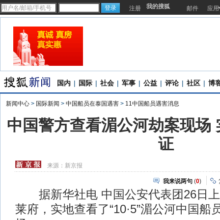
我的搜狐
注册
邮件
应用
国内
|
国际
|
社会
|
军事
|
公益
|
评论
|
社区
|
博
新闻中心
>
国际新闻
>
中国船员在泰国遇害
>
11中国船员遇害消息
中国警方查看湄公河劫案现场 
证
来源：
新京报
我来说两句
(
0
)
据新华社电 中国公安代表团26日上
莱府，实地查看了“10·5”湄公河中国