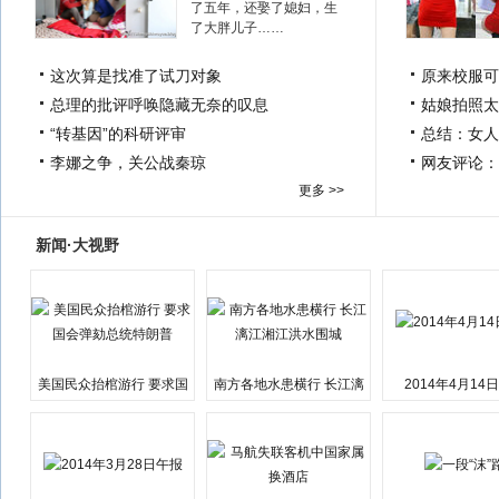
了五年，还娶了媳妇，生
了大胖儿子……
这次算是找准了试刀对象
原来校服可
总理的批评呼唤隐藏无奈的叹息
姑娘拍照太
“转基因”的科研评审
总结：女人
李娜之争，关公战秦琼
网友评论：
更多 >>
新闻·大视野
美国民众抬棺游行 要求国
南方各地水患横行 长江漓
2014年4月14
会弹劾总统特朗普
江湘江洪水围城