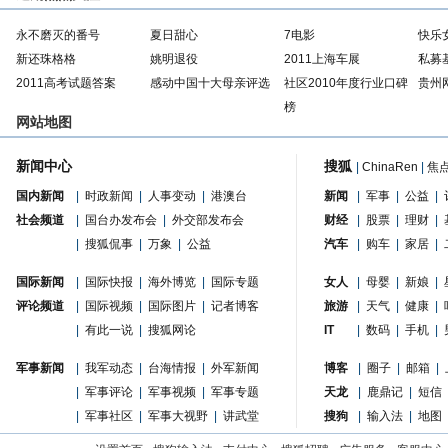
永不磨灭的番号
夏日甜心
7电影
快乐
新还珠格格
姚明退役
2011上海车展
私募
2011高考试题答案
感动中国十大母亲评选
社区2010年度行业口碑
贵州
榜
网站地图
新闻中心
搜狐
|
ChinaRen
|
焦
国内新闻
|
时政新闻
|
人事变动
|
港澳台
新闻
|
军事
|
公益
|
社会频道
|
国台办发布会
|
外交部发布会
财经
|
股票
|
理财
|
|
搜狐侃事
|
万象
|
公益
汽车
|
购车
|
家居
|
国际新闻
|
国际快报
|
海外博览
|
国际专题
女人
|
母婴
|
新娘
|
评论频道
|
国际视频
|
国际图片
|
记者博客
旅游
|
天气
|
健康
|
|
有此一说
|
搜狐网论
IT
|
数码
|
手机
|
军事新闻
|
我军动态
|
台海情报
|
外军新闻
博客
|
圈子
|
邮箱
|
|
军事评论
|
军事视频
|
军事专题
天龙
|
鹿鼎记
|
短信
|
军事社区
|
军事大视野
|
讲武堂
搜狗
|
输入法
|
地图