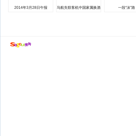
2014年3月28日午报
马航失联客机中国家属换酒
一段“沫”路
店