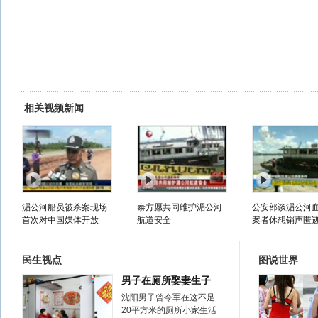
相关视频新闻
湄公河船员被杀案现场
泰方愿共同维护湄公河
公安部谈湄公河血
首次对中国媒体开放
航道安全
案者休想销声匿
民生视点
图说世界
男子在厕所娶妻生子
沈阳男子曾令军在这不足
20平方米的厕所小家生活