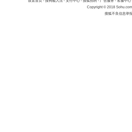
设置首页
-
搜狗输入法
-
支付中心
-
搜狐招聘
-
广告服务
-
客服中心
Copyright
©
2018 Sohu.com 
搜狐不良信息举