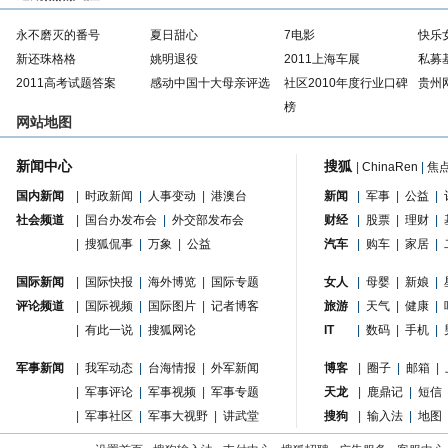
永不磨灭的番号
夏日甜心
7电影
快乐
新还珠格格
姚明退役
2011上海车展
私募
2011高考试题答案
感动中国十大母亲评选
社区2010年度行业口碑
贵州
榜
网站地图
新闻中心
搜狐
|
ChinaRen
|
焦
国内新闻
|
时政新闻
|
人事变动
|
港澳台
新闻
|
军事
|
公益
|
社会频道
|
国台办发布会
|
外交部发布会
财经
|
股票
|
理财
|
|
搜狐侃事
|
万象
|
公益
汽车
|
购车
|
家居
|
国际新闻
|
国际快报
|
海外博览
|
国际专题
女人
|
母婴
|
新娘
|
评论频道
|
国际视频
|
国际图片
|
记者博客
旅游
|
天气
|
健康
|
|
有此一说
|
搜狐网论
IT
|
数码
|
手机
|
军事新闻
|
我军动态
|
台海情报
|
外军新闻
博客
|
圈子
|
邮箱
|
|
军事评论
|
军事视频
|
军事专题
天龙
|
鹿鼎记
|
短信
|
军事社区
|
军事大视野
|
讲武堂
搜狗
|
输入法
|
地图