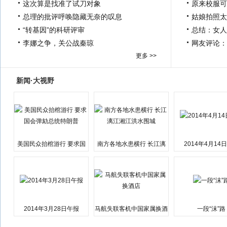
这次算是找准了试刀对象
原来校服可
总理的批评呼唤隐藏无奈的叹息
姑娘拍照太
“转基因”的科研评审
总结：女人
李娜之争，关公战秦琼
网友评论：
更多 >>
新闻·大视野
美国民众抬棺游行 要求国
南方各地水患横行 长江漓
2014年4月14
会弹劾总统特朗普
江湘江洪水围城
2014年3月28日午报
马航失联客机中国家属换酒
一段“沫”路
店