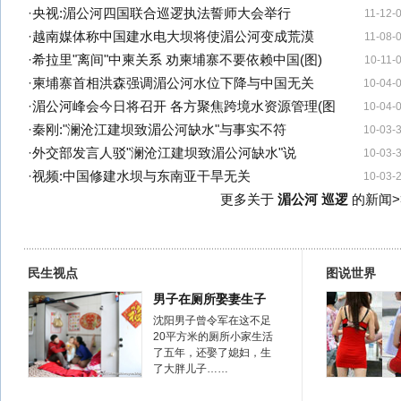
·
央视:湄公河四国联合巡逻执法誓师大会举行
11-12-
·
越南媒体称中国建水电大坝将使湄公河变成荒漠
11-08-
·
希拉里"离间"中柬关系 劝柬埔寨不要依赖中国(图)
10-11-
·
柬埔寨首相洪森强调湄公河水位下降与中国无关
10-04-
·
湄公河峰会今日将召开 各方聚焦跨境水资源管理(图
10-04-
·
秦刚:"澜沧江建坝致湄公河缺水"与事实不符
10-03-
·
外交部发言人驳"澜沧江建坝致湄公河缺水"说
10-03-
·
视频:中国修建水坝与东南亚干旱无关
10-03-
更多关于
湄公河 巡逻
的新闻>
民生视点
图说世界
男子在厕所娶妻生子
沈阳男子曾令军在这不足
20平方米的厕所小家生活
了五年，还娶了媳妇，生
了大胖儿子……