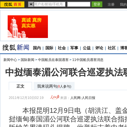
注册
我的
国内
|
国际
|
社会
|
军事
|
公益
|
评论
|
社区
|
博
新闻中心
>
国际新闻
>
中国船员在泰国遇害
>
11中国船员遇害消息
中挝缅泰湄公河联合巡逻执法
正文
我来说两句
(
0
人参与)
2011年12月10日02:19
来源：
人民网-人民日报
本报昆明12月9日电（胡洪江、盖
挝缅甸泰国湄公河联合巡逻执法联合指