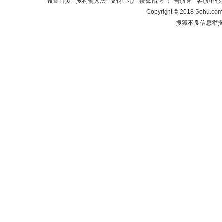
设置首页
-
搜狗输入法
-
支付中心
-
搜狐招聘
-
广告服务
-
客服中心
Copyright
©
2018 Sohu.com 
搜狐不良信息举