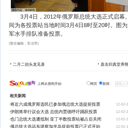
3月4日，2012年俄罗斯总统大选正式启幕
间为各投票站当地时间3月4日8时至20时。图
军水手排队准备投票。
(责任编辑：车洁芳)
二月二抬头龙见喜
直击归真堂养
上网从搜狗开始
网页
新闻
相关新闻
·
将近六成俄罗斯选民已参加俄总统大选提前投票
12-02-
·
伊朗将举行议会大选 总统内贾德呼吁踊跃投票
12-02-
·
也门总统大选遭抵制 亚丁半数投票站被占后关闭
12-02-
·
俄总统大选远东堪察加半岛提前投票已正式开始
12-02-