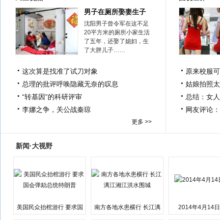
男子在厕所娶妻生子
沈阳男子曾令军在这不足
20平方米的厕所小家生活
了五年，还娶了媳妇，生
了大胖儿子……
这次算是找准了试刀对象
原来校服可
总理的批评呼唤隐藏无奈的叹息
姑娘拍照太
“转基因”的科研评审
总结：女人
李娜之争，关公战秦琼
网友评论：
更多 >>
新闻·大视野
美国民众抬棺游行 要求国
南方各地水患横行 长江漓
2014年4月14
会弹劾总统特朗普
江湘江洪水围城