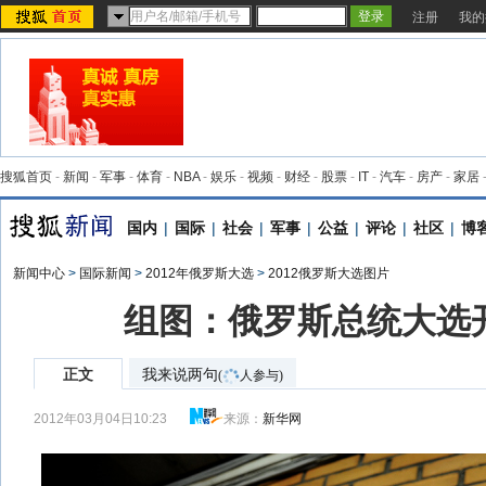
注册
我的
搜狐首页
-
新闻
-
军事
-
体育
-
NBA
-
娱乐
-
视频
-
财经
-
股票
-
IT
-
汽车
-
房产
-
家居
国内
|
国际
|
社会
|
军事
|
公益
|
评论
|
社区
|
博
新闻中心
>
国际新闻
>
2012年俄罗斯大选
>
2012俄罗斯大选图片
组图：俄罗斯总统大选
正文
我来说两句
(
人参与)
2012年03月04日10:23
来源：
新华网