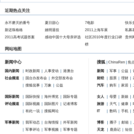
近期热点关注
永不磨灭的番号
夏日甜心
7电影
快乐
新还珠格格
姚明退役
2011上海车展
私募
2011高考试题答案
感动中国十大母亲评选
社区2010年度行业口碑
贵州
榜
网站地图
新闻中心
搜狐
|
ChinaRen
|
焦
国内新闻
|
时政新闻
|
人事变动
|
港澳台
新闻
|
军事
|
公益
|
社会频道
|
国台办发布会
|
外交部发布会
财经
|
股票
|
理财
|
|
搜狐侃事
|
万象
|
公益
汽车
|
购车
|
家居
|
国际新闻
|
国际快报
|
海外博览
|
国际专题
女人
|
母婴
|
新娘
|
评论频道
|
国际视频
|
国际图片
|
记者博客
旅游
|
天气
|
健康
|
|
有此一说
|
搜狐网论
IT
|
数码
|
手机
|
军事新闻
|
我军动态
|
台海情报
|
外军新闻
博客
|
圈子
|
邮箱
|
|
军事评论
|
军事视频
|
军事专题
天龙
|
鹿鼎记
|
短信