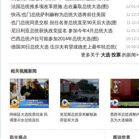
·
法国总统推多项改革措施 志在赢取总统大选(图)
12-01-
·
快讯:也门总统萨利赫称为总统大选将前往美国
11-12-
·
也门总统同意交权 担任名誉总统直至90天后大选(图
11-11-
·
尼日利亚总统获执政党提名 参加今年4月总统大选
11-01-
·
巴西总统卢拉可能参加2014年总统大选(图)
10-12-
·
德国30日总统大选 伍尔夫有望成德史上最年轻总统(
10-06-
更多关于
大选 投票
的新闻>
相关视频新闻
阿根廷大选投票结束 民
突尼斯总统宣布解散政
墨西哥总统调整
调显示女总统连任
府提前大选
员为大选铺路
民生视点
图说世界