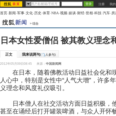
注册
我的
首页
-
新闻
-
军事
-
文化
-
历史
-
体育
-
NBA
-
视频
-
娱谈
-
财经
-
世相
-
科技
-
汽车
-
房
>
综合
日本女性爱僧侣 被其教义理念
正文
我来说两句
(
人参与)
2012年05月09日08:45
来源：
中国新闻网
在日本，随着佛教活动日益社会化和现
人心中，特别是女性中“人气大增”，许多
义理念和风度礼仪吸引。
日本僧人在社交活动方面日益积极，他
甚至在诵经后打开罐装啤酒，与众人开怀