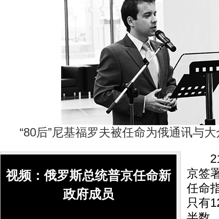
“80后”尼基福罗夫被任命为俄通讯与
21
京签
视频：俄罗斯总统普京任命新
任命
政府成员
只有
半数