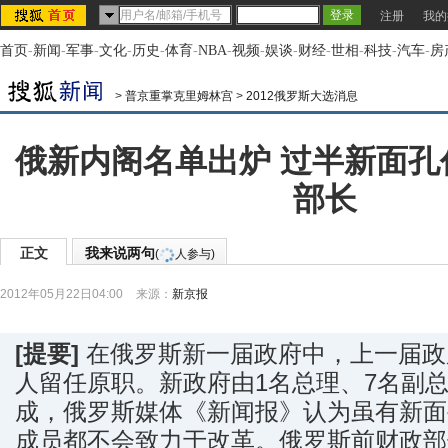
注册
我的
首页
-
新闻
-
军事
-
文化
-
历史
-
体育
-
NBA
-
视频
-
娱谈
-
财经
-
世相
-
科技
-
汽车
-
房
>
普京重掌克里姆林宫
>
2012俄罗斯大选消息
俄新内阁名单出炉 过半新面孔
部长
正文
我来说两句
(
人参与)
2012年05月22日04:00
来源：
新京报
[提要]
在俄罗斯新一届政府中，上一届政
人留任原职。新政府由1名总理、7名副总
成，俄罗斯媒体《新闻报》认为虽有新面
成员都不会致力于改革。俄罗斯前财政部