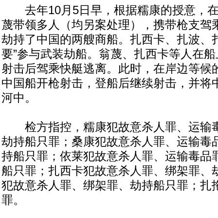
去年10月5日早，根据糯康的授意，在
蔑带领多人（均另案处理），携带枪支驾
劫持了中国的两艘商船。扎西卡、扎波、扎
要”参与武装劫船。翁蔑、扎西卡等人在船
射击后驾乘快艇逃离。此时，在岸边等候
中国船开枪射击，登船后继续射击，并将
河中。
检方指控，糯康犯故意杀人罪、运输毒
劫持船只罪；桑康犯故意杀人罪、运输毒
持船只罪；依莱犯故意杀人罪、运输毒品
船只罪；扎西卡犯故意杀人罪、绑架罪、
犯故意杀人罪、绑架罪、劫持船只罪；扎
罪。