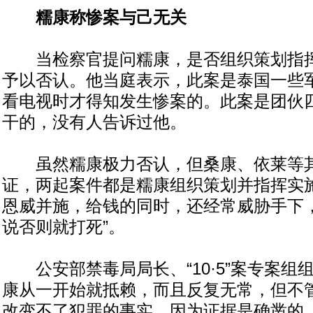
糯康称惨案与己无关
当检察官提问糯康，是否组织策划指挥“1
予以否认。他当庭表示，此案是泰国一些
看电视时才得知发生惨案的。此案是团伙
干的，没有人告诉过他。
虽然糯康极力否认，但桑康、依莱等其
证，两起案件都是糯康组织策划并指挥实
恩威并施，给钱的同时，还经常威胁手下，
说否则就打死”。
公安部禁毒局局长、“10·5”案专案组
康从一开始就抵赖，而且反复无常，但不
改变不了犯罪的事实，因为证据是确凿的