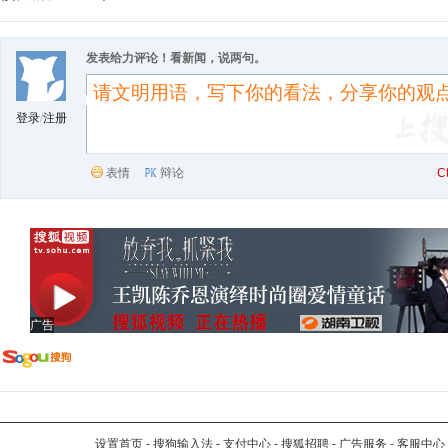
发表给力评论！看新闻，说两句。
登录
/
注册
表情
辩论
C
广告
设置首页
-
搜狗输入法
-
支付中心
-
搜狐招聘
-
广告服务
-
客服中心