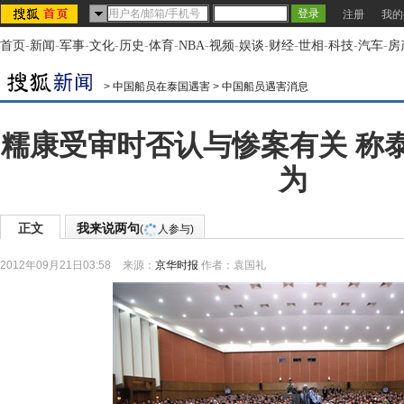
注册
我的
首页
-
新闻
-
军事
-
文化
-
历史
-
体育
-
NBA
-
视频
-
娱谈
-
财经
-
世相
-
科技
-
汽车
-
房
>
中国船员在泰国遇害
>
中国船员遇害消息
糯康受审时否认与惨案有关 称
为
正文
我来说两句
(
人参与)
2012年09月21日03:58
来源：
京华时报
作者：袁国礼