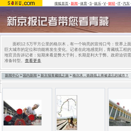
搜狐首页
-
新闻
-
体育
-
S
-
娱乐
-
V
-
财经
-
IT
-
汽车
面积12.5万平方公里的格尔木，有一个响亮的宣传口号：世界上
巨大城市的定位和功能将发生变化。记者在此地感觉到，青藏线工程
地官员告诉记者：短期来看是弊大于利，长期是利大于弊。政府迫切
准备转型。
查看更多
新闻中心
>
国内新闻
>
新京报青藏线之旅
>
格尔木，铁路线上将被遗忘的城市？