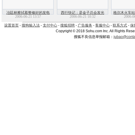
冶廷林擦拭着整修好的发电
西行快记：是金子总会发光
格尔木火车
2006-06-21 13:57
2006-06-21 10:32
2006-0
机。青藏铁路完工后，不便带
进行桩基施
走的旧发电机被转让到旧货市
后，格尔木
设置首页
-
搜狗输入法
-
支付中心
-
搜狐招聘
-
广告服务
-
客服中心
-
联系方式
-
保
场。
Copyright © 2018 Sohu.com Inc. All Rights Rese
搜狐不良信息举报邮箱：
jubao@conta