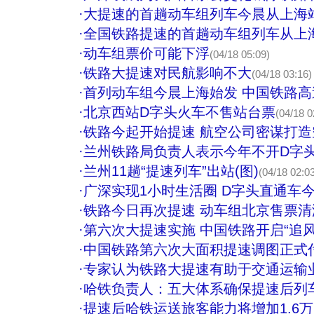
·
大提速的首趟动车组列车今晨从上海
·
全国铁路提速的首趟动车组列车从上
·
动车组票价可能下浮
(04/18 05:09)
·
铁路大提速对民航影响不大
(04/18 03:16)
·
首列动车组今晨上海始发 中国铁路
·
北京西站D字头火车不售站台票
(04/18 0
·
铁路今起开始提速 航空公司密谋打造
·
兰州铁路局负责人表示今年不开D字头
·
兰州11趟“提速列车”出站(图)
(04/18 02:0
·
广深实现1小时生活圈 D字头直通车
·
铁路今日再次提速 动车组北京售票清
·
第六次大提速实施 中国铁路开启“追风
·
中国铁路第六次大面积提速调图正式
·
专家认为铁路大提速有助于交通运输
·
哈铁负责人：五大体系确保提速后列
·
提速后哈铁运送旅客能力将增加1.6