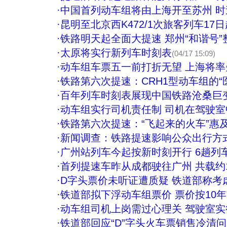
·
中国首列动车组将由上海开至苏州 时速
·
昆明至北京西K472/1次旅客列车17
·
铁路明天起全面大提速 郑州“和谐号”
·
太原将实行新列车时刻表
(04/17 15:09)
·
动车组车票五一前打折无望 上海将
·
铁路第六次提速：CRH1型动车组的“医
·
百年列车时刻表展现中国铁路沧桑巨
·
动车组实行司机责任制 司机在驾驶
·
铁路第六次提速：“飞起来的火车”惠
·
新闻调查：铁路提速影响公众出行方
·
广州站列车今起按新时刻开行 6趟列
·
首列提速车昨从成都驶往广州 共载约1
·
D字头票价未听证遭质疑 铁道部称考
·
铁道部拟下浮动车组票价 票价按10
·
动车组司机上岗需过心理关 驾驶室
·
铁道部回应“D”字头火车票销售冷清