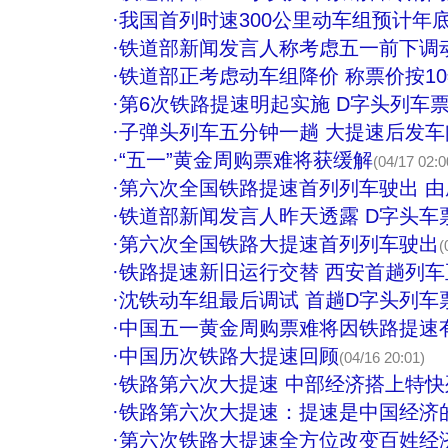
·
我国首列时速300公里动车组预计年
·
铁道部新闻发言人称考虑五一前下调
·
铁道部正考虑动车组降价 称票价按1
·
第6次铁路提速明起实施 D字头列车
·
子弹头列车五分钟一趟 大提速后发车
·
“五一”黄金周购票难将获缓解
(04/17 02:0
·
第六次全国铁路提速首列列车驶出 
·
铁道部新闻发言人昨天透露 D字头车
·
第六次全国铁路大提速首列列车驶出
(
·
铁路提速新旧运行交替 西安首趟列车
·
沈铁动车组最后调试 首趟D字头列车
·
中国五一黄金周购票难将因铁路提速
·
中国历次铁路大提速回顾
(04/16 20:01)
·
铁路第六次大提速 中部经济搭上特快
·
铁路第六次大提速：提速是中国经济
·
第六次铁路大提速全方位改变百姓经