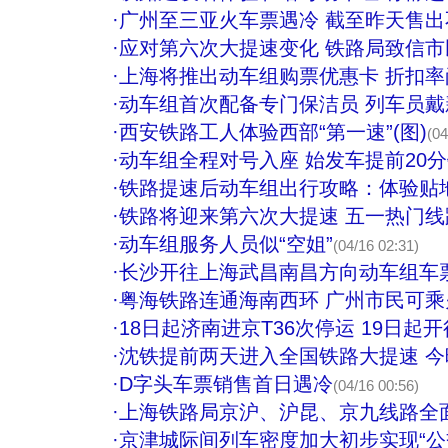
·
广州至三亚火车票遇冷 截至昨天售出不
·
应对第六次大提速变化 铁路局致信
·
上海将推出动车组购票优惠卡 折扣率
·
动车组首次配备专门保洁员 列车员
·
西安铁路工人体验西部“第一速”(图)
(04
·
动车组全程对号入座 始发车提前20
·
铁路提速后动车组出行攻略：体验贴
·
铁路将迎来第六次大提速 五一热门
·
动车组服务人员似“空姐”
(04/16 02:31)
·
长沙开往上海武昌南昌方向动车组车
·
粤海铁路连通海南西环 广州市民可
·
18日起济南进京T36次停运 19日起
·
沈铁提前两天进入全国铁路大提速 今
·
D字头车票销售首日遇冷
(04/16 00:56)
·
上海铁路局京沪、沪昆、京九线路全
·
京津城际间列车密度加大初步实现“公