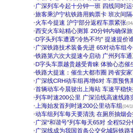
·
广深列车今起十分钟一班 四线同时运
·
旅客乘沪宁杭铁路用购票卡 班次间隔
·
火车今提速 沪宁部分返程车票紧张
(04
·
西安火车站精心测算 20分钟内确保
·
D字头列车遭遇“冷热不均” 提速提价
·
广深铁路技术装备先进 65对动车组
·
铁路第六次大提速今启动 广州列车
·
D字头车票越贵越受青睐 体验心态催
·
铁路大提速：催生大都市圈 跨省安家
·
广深线CRH动车组再增6对 车票预售
·
首辆动车今晨驶出上海站 车速平稳
·
列车时速200公里 广深沿线高速线路
·
上海始发首列时速200公里动车组
(04/1
·
动车组列车每天要清洗 在厕所抽烟会报
·
广深“和谐号”列车每天65对 全程52分
·
广深线成为我国首条公交化城际铁路