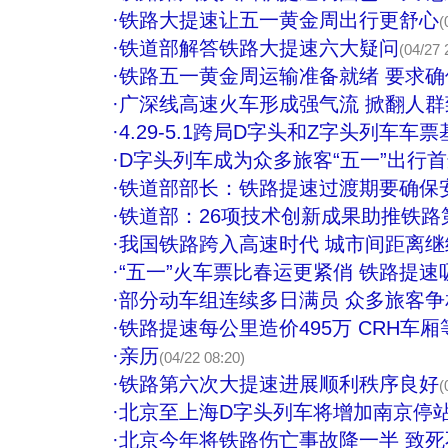
·
铁路大提速让五一黄金周出行更舒心
(
·
铁道部解答铁路大提速六大疑问
(04/27 
·
铁路五一黄金周运输准备就绪 要求
·
广深线高速火车形成强气流 掀翻人群致
·
4.29-5.1跨局D字头和Z字头列车车
·
D字头列车成为众多旅客“五一”出行
·
铁道部部长：铁路提速过渡期要确保
·
铁道部：26项技术创新成果助推铁路
·
我国铁路跨入高速时代 城市间距离继续
·
“五一”火车票比春运更紧俏 铁路提速
·
部分动车组连续多日满员 众多旅客
·
铁路提速每公里造价495万 CRH车厢
·
亲历
(04/22 08:20)
·
铁路第六次大提速进展顺利秩序良好
(
·
北京至上海D字头列车将增加南京停
·
北京今年将铁路伤亡事故降一半 致