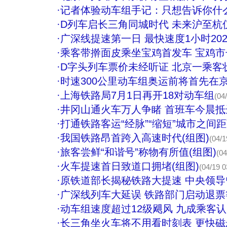
·
记者体验动车组手记：只想告诉你什
·
D列车启长三角同城时代 未来沪至杭
·
广深线提速第一日 最快速度1小时202
·
乘客带擀面皮乘坐宝鸡首发车 宝鸡市长
·
D字头列车票价未经听证 北京一乘客
·
时速300公里动车组奥运前将首先在
·
上海铁路局7月1日再开18对动车组
(04
·
井冈山通火车万人争睹 首班车今晨抵达
·
打通铁路客运“经脉”“缩短”城市之间
·
我国铁路昂首跨入高速时代(组图)
(04/1
·
旅客尝鲜“和谐号”称物有所值(组图)
(04
·
火车提速首日致道口拥堵(组图)
(04/19 0
·
原铁道部长揭秘铁路大提速 中央领
·
广深线列车大延误 铁路部门启动退
·
动车组速度超过12级飓风 九成乘客
·
长三角坐火车将不用看时刻表 更快