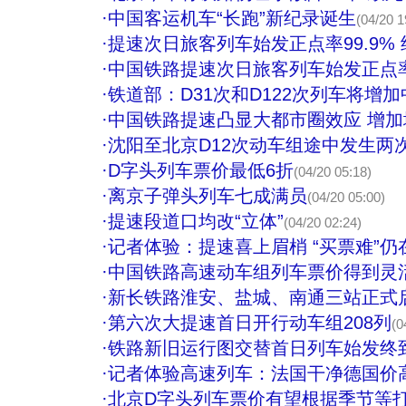
·
中国客运机车“长跑”新纪录诞生
(04/20 1
·
提速次日旅客列车始发正点率99.9% 终
·
中国铁路提速次日旅客列车始发正点率
·
铁道部：D31次和D122次列车将增
·
中国铁路提速凸显大都市圈效应 增
·
沈阳至北京D12次动车组途中发生两
·
D字头列车票价最低6折
(04/20 05:18)
·
离京子弹头列车七成满员
(04/20 05:00)
·
提速段道口均改“立体”
(04/20 02:24)
·
记者体验：提速喜上眉梢 “买票难”仍
·
中国铁路高速动车组列车票价得到灵
·
新长铁路淮安、盐城、南通三站正式
·
第六次大提速首日开行动车组208列
(0
·
铁路新旧运行图交替首日列车始发终到
·
记者体验高速列车：法国干净德国价
·
北京D字头列车票价有望根据季节等打