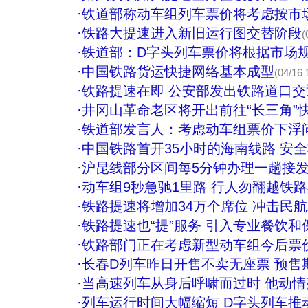
·
铁道部称动车组列车票价将考虑按市
·
铁路大提速进入新旧运行图交替阶段
(
·
铁道部：D字头列车票价将根据市场
·
中国铁路货运快捷网络基本成型
(04/16 
·
铁路提速在即 公安部发出铁路道口
·
井冈山革命老区将开出前往“长三角”
·
铁道部发言人：考虑动车组票价下浮
·
中国铁路首开35小时的海南线路 安
·
沪昆线部分区间每5分钟办理一趟接
·
动车组9秒急驰1里路 行人勿翻越铁
·
铁路提速将增加34万个席位 冲击民
·
铁路提速也“提”服务 引入专业餐饮和
·
铁路部门正在考虑新型动车组今后票
·
长春D列车昨日开售不卖无座票 预售
·
当高速列车从身后呼啸而过时 他动情落
·
列车运行时间大幅缩短 D字头列车推