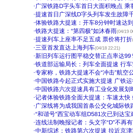
·
广深铁路D字头车首日大面积晚点 乘
·
提速首日广深线D字头列车发生故障千
·
体验铁路大提速：开车8分钟时速达到
·
铁路大提速：“第四极”如沐春雨
(04/19 0
·
提速列车上座率不足五成 票价将打折
·
三亚首发直达上海列车
(04/18 22:21)
·
新旧列车运行图平稳交替正点率达99
·
铁道部运输局长：列车全面提速 行
·
专家称，铁路大提速不会“冲击”航空公
·
中国铁路今起正式实施大提速 广铁
·
中国铁路六次提速具有工业化发展划
·
记者体验铁路全面大提速：车速太快
·
广深线将为成我国首条公交化城际铁
·
“和谐号”西宝动车组D581次已到达宝
·
连线法制晚报记者：头文字“D”不再
·
中新综述：铁路第六次提速 拉近京