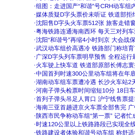
·
组图：走进国产“和谐”号CRH动车组
·
媒体质疑D字头票价未听证 铁道部拒绝
·
沈阳售D字头火车票512张 旅客走错
·
粤海铁路连通海南西环 每天三对列车到
·
沈阳“和谐号”再缩4小时到京 大会战
·
武汉动车组价高遇冷 铁路部门称培
·
广深D字头列车票明早预售 全程运行
·
火车驶上快车道 铁道部原部长傅志寰
·
中国首列时速300公里动车组将在年
·
湖南动车组车票遭冷遇 长沙火车站2天
·
河南子弹头检票时间缩短10分 18日
·
首列子弹头吊足人胃口 沪宁线售票提前
·
海南三亚首趟进京火车票全部售完 
·
陕西市民争称动车组“第一票” 记者忙
·
时速120公里以上铁路路段已实现全
·
铁路建设者体验和谐号动车组 称舒