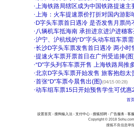
·
上海铁路局辖区成为中国铁路提速主
·
上海：火车提速票价打折对国内游影
·
D字头车票首日遇冷 是否发售月票尚
·
八辆机车抵海南 承担进京进沪进穗
·
沪宁、沪杭线的“D”字头动车组车票
·
长沙D字头车票发售首日遇冷 两小时
·
提速火车票开票首日在广州受追捧(图
·
“D”字头列车车票开售 上海铁路局推
·
北京D字头车票开始发售 旅客抱怨太
·
首张“D”车票今晨售出(图)
(04/15 00:28)
·
动车组车票15日开始预售学生可优惠2
首
设置首页
-
搜狗输入法
-
支付中心
-
搜狐招聘
-
广告服务
-
客
Copyright © 2018 Sohu.com I
搜狐不良信息举