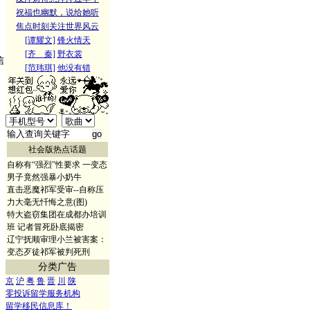
祝福也幽默，说给她听
焦点时刻关注世界风云
[谭耀文]
锋火情天
[齐 秦]
野衣裳
信
[范玮琪]
他没有错
社会版热点话题
自称有“强烈”性要求 一变态
男子竟然强暴小奶牛
直击恶魔祁军受审--自称压
力大毫无忏悔之意(图)
特大盗窃集团在成都办培训
班 记者冒死卧底揭密
辽宁抚顺审理小兰被害案：
变态歹徒祁军被判死刑
分类广告
京
沪
粤
鲁
晋
川
陕
零投诉留学服务机构
留学移民信息库！