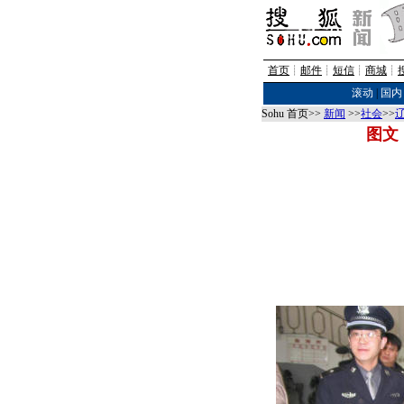
首页
┊
邮件
┊
短信
┊
商城
┊
滚动
|
国内
Sohu 首页>>
新闻
>>
社会
>>
图文