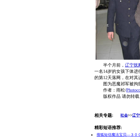
半个月前，
辽宁抚
一名14岁的女孩下体
的第12天落网，在对
图为恶魔祁军被拘
作者：雨松/
Photoc
版权作品 请勿转载
相关专题:
社会
>>
辽宁
精彩短语推荐:
搜狐短信魔法宝贝—３０