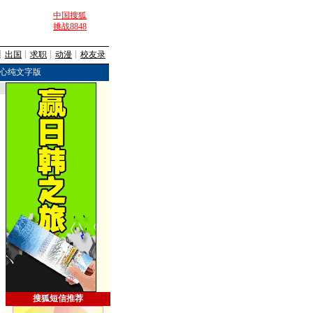
中国搜狐
挑战8848
┊
出国
┊
求职
┊
动漫
┊
校友录
心纯文字版
搜狐短信推荐