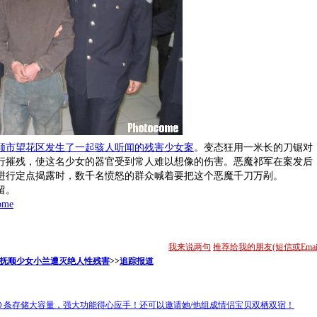
顺市望花区发生了一起骇人听闻的残害少女案
。变态狂用一米长的刀锯对
进行摧残，使这名少女的器官受到常人难以想像的伤害。恶魔祁军在案发后
其进行定点揭露时，数千名愤怒的群众喊着要把这个恶魔千刀万剐。
留。
ome
我来说两句
推荐给我的朋友(短信或Email
抚顺少女小兰遭灭绝人性残害
>>
追踪报道
０条存储大容量，强大功能得心应手！还可以邀请她/他组成情侣宝贝双栖双宿！