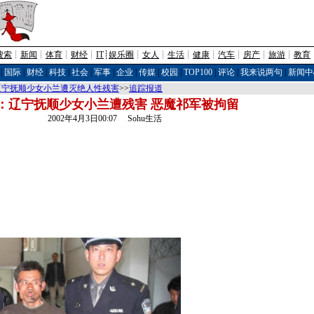
搜索
┊
新闻
┊
体育
┊
财经
┊
IT
┊
娱乐圈
┊
女人
┊
生活
┊
健康
┊
汽车
┊
房产
┊
旅游
┊
教育
|
国际
|
财经
|
科技
|
社会
|
军事
|
企业
|
传媒
|
校园
|
TOP100
|
评论
|
我来说两句
|
新闻中
辽宁抚顺少女小兰遭灭绝人性残害
>>
追踪报道
：辽宁抚顺少女小兰遭残害 恶魔祁军被拘留
2002年4月3日00:07 Sohu生活