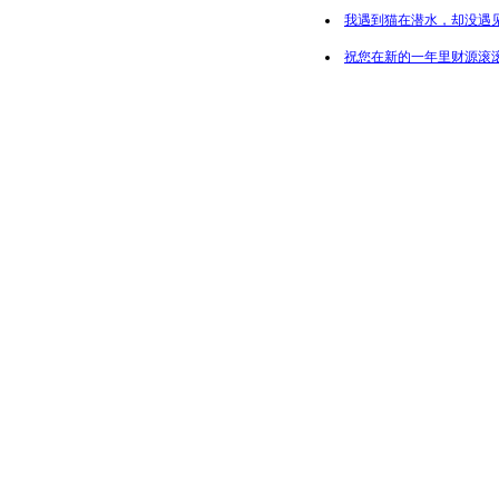
我遇到猫在潜水，却没遇
祝您在新的一年里财源滚