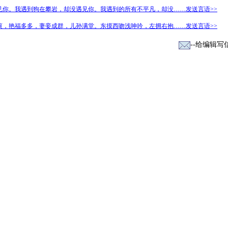
见你。我遇到狗在攀岩，却没遇见你。我遇到的所有不平凡，却没……发送言语>>
滚，艳福多多，妻妾成群，儿孙满堂。东摸西吻浅呻吟，左拥右抱……发送言语>>
--给编辑写