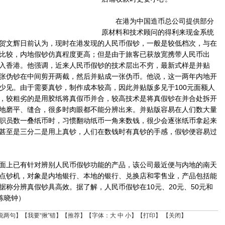
在港为中国造币总公司提供部分
原材料和技术顾问的得利来现金系统
贺文辉日前认为，现时在港发现的人民币假钞，一般是较低档次，与在
比较，内地假钞仿真程度更高；但是由于旅客已获放宽携带人民币出
入香港。他强调，近来人民币假钞的技术层出不穷，最新式样是并贴
张伪钞在中间剪开两截，然后并贴成一张伪币。他说，这一两年内地开
少见。由于需要真钞，制作成本较高，因此并贴版多见于100元面额人
，较粗劣的是用胶纸将真假币并合，较高技术是将真假钞在并合处拆开
地磨平、缝合，很多时肉眼都不能分辨出来。并贴版容易在人们数大量
职员数一叠纸币时，习惯翻动纸币一角来数钱，很少会逐张纸币拿起来
甚至是三分二是用上真钞，人们在数钱时有真钞的手感，假钞便容易过
上已有针对辨别人民币假钞功能的产品，该公司最近便与内地的南天
点钞机，对象是内地银行、本地的银行、兑换店和零售业，产品包括能
据称分辨真假钞具高效。据了解，人民币假钞在10元、20元、50元和
陈晓钟）
说两句
】【
我要“揪”错
】【
推荐
】【字体：
大
中
小
】【
打印
】 【
关闭
】