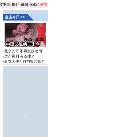
校友录
-
邮件
-
商城
-
BBS
-
搜狗
点击今日 >>
·
北京的哥 不再侃政治
评
·
房产暴利 有道理？
·
白衣天使为何与狼共舞？