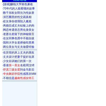
·
[游戏]赚钱大亨财色兼收
·
70年代的人能看懂的故事
·
数千东欧女郎沦为性奴隶
·
演艺圈里的性交易真相
·
处女身份使我陷入尴尬
·
再婚后成丈夫砧板上的肉
·
网恋奇遇变态男化身美女
·
老婆出差留下的神秘留言
·
在女同事色诱中不能自拔
·
我和大学女老师偷吃禁果
·
两位美女与丈夫做爱经验
·
在宾馆的床上丈夫的朋友
·
丈夫设计把妻子捉奸在床
·
少女自诉她们的第一次
·
香港
第一美女
名模周汶锜
·
舒淇三级女星
到金马影后
·
中央舞蹈学院
性感黑衣MM
·
不相信是
越南性感女特工