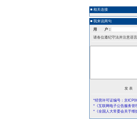
■ 相关连接
■ 我来说两句
用 户：
请各位遵纪守法并注意语
*经营许可证编号：京ICP00
*《互联网电子公告服务管
*《全国人大常委会关于维