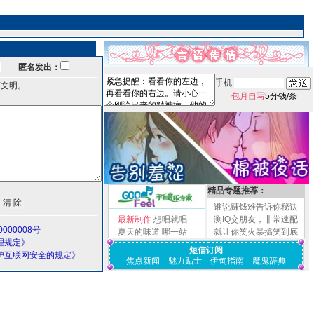
匿名发出：
手机
言文明。
包月自写
5分钱/条
精品专题推荐：
谁说赚钱难告诉你秘诀
最新制作
想唱就唱
测IQ交朋友，非常速配
000008号
夏天的味道
哪一站
就让你笑火暴搞笑到底
理规定》
短信订阅
护互联网安全的规定》
焦点新闻
魅力贴士
伊甸指南
魔鬼辞典