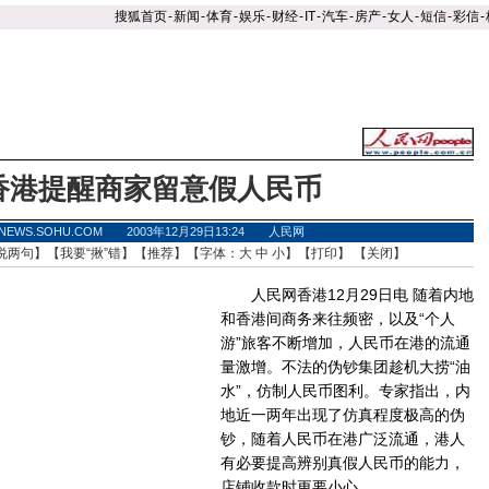
搜狐首页
-
新闻
-
体育
-
娱乐
-
财经
-
IT
-
汽车
-
房产
-
女人
-
短信
-
彩信
-
香港提醒商家留意假人民币
NEWS.SOHU.COM 2003年12月29日13:24 人民网
说两句
】【
我要“揪”错
】【
推荐
】【字体：
大
中
小
】【
打印
】 【
关闭
】
人民网香港12月29日电 随着内地
和香港间商务来往频密，以及“个人
游”旅客不断增加，人民币在港的流通
量激增。不法的伪钞集团趁机大捞“油
水”，仿制人民币图利。专家指出，内
地近一两年出现了仿真程度极高的伪
钞，随着人民币在港广泛流通，港人
有必要提高辨别真假人民币的能力，
店铺收款时更要小心。