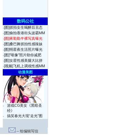
数码公社
[图]抓拍女生喝醉后丑态
·
[图]偷拍香港街头波霸MM
·
[图]蒋勤勤半裸写真曝光
·
[图]桑巴舞抓拍性感辣妹
·
[图]明星夜生活照片曝光
·
[图]"呕像"照片助你减肥
·
[图]女星性感美腿大比拼
·
[视频]飞机上调戏性感MM
·
动漫美图
游戏CG美女《黑暗圣
·
经》
搞笑春光大现“走光”图
·
-- 给编辑写信