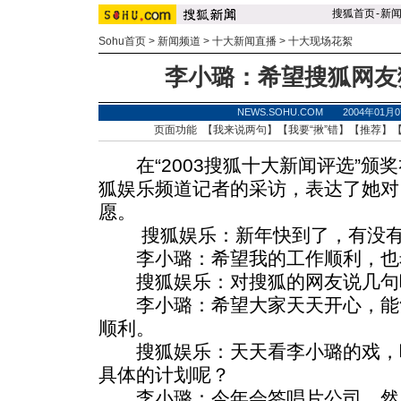
搜狐首页
-
新
Sohu首页
>
新闻频道
>
十大新闻直播
>
十大现场花絮
李小璐：希望搜狐网友
NEWS.SOHU.COM 2004年01月
页面功能 【
我来说两句
】【
我要“揪”错
】【
推荐
】
在“2003搜狐十大新闻评选”颁
狐娱乐频道记者的采访，表达了她对
愿。
搜狐娱乐：新年快到了，有没有
李小璐：希望我的工作顺利，也
搜狐娱乐：对搜狐的网友说几句
李小璐：希望大家天天开心，能
顺利。
搜狐娱乐：天天看李小璐的戏，
具体的计划呢？
李小璐：今年会签唱片公司，然