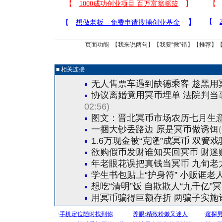
页面功能 【
我来说两句
】【
我要“揪”错
】【
推荐
】
■ 相关连接
无人售票车遇到缺德乘客 趁黑用
协议离婚竟用冥币埋单 法院判当
02:56)
图文：晋北冥币市场农历七月生
一捆大钞丢路边 原是冥币做诱饵
1.6万现金被“克隆”成冥币 双簧
欲购假币发财谁知买回冥币 财迷
年老眼花误把真钱当冥币 九旬老太
学生书包贴上“护身符” 小贩诓老
想吃“清明”饭 自欺欺人“九千亿”
用冥币骗得巨额存折 两骗子实施