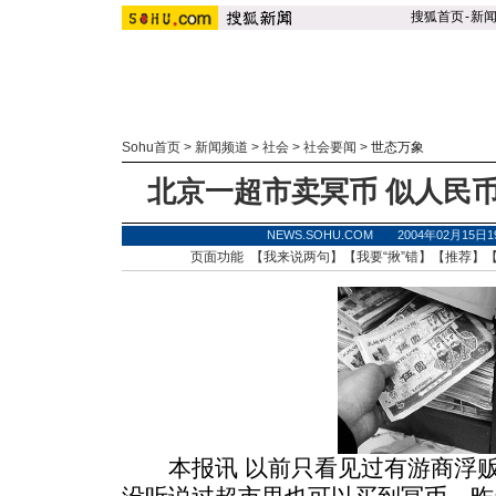
搜狐首页
-
新
Sohu首页
>
新闻频道
>
社会
>
社会要闻
>
世态万象
北京一超市卖冥币 似人民币
NEWS.SOHU.COM 2004年02月15
页面功能 【
我来说两句
】【
我要“揪”错
】【
推荐
】
本报讯 以前只看见过有游商浮贩